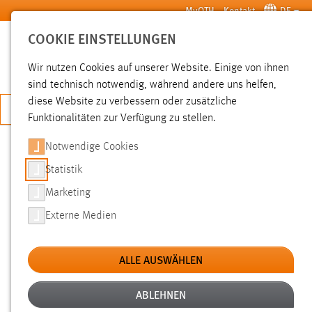
Zum Hauptinhalt springen
MyOTH
Kontakt
DE
COOKIE EINSTELLUNGEN
SUCHE
Wir nutzen Cookies auf unserer Website. Einige von ihnen
sind technisch notwendig, während andere uns helfen,
diese Website zu verbessern oder zusätzliche
JETZT BEWERBEN
Funktionalitäten zur Verfügung zu stellen.
Sie sind hier:
News der OTH Amberg-Weiden
Hochschule
Aktuelles
Notwendige Cookies
Statistik
PATENTINGENIEURWESEN:
Marketing
WORKSHOP PATBASE
Externe Medien
15.07.2015
ALLE AUSWÄHLEN
Über 100.000 Patentfamilien schnell
analysieren – Jorge Stegemann, Minesoft
ABLEHNEN