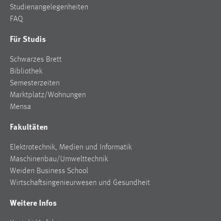
Studienangelegenheiten
Cookie Laufzeit:
FAQ
Max. 13 Monate
Für Studis
Schwarzes Brett
MARKETING
Bibliothek
Semesterzeiten
Marketing Cookies werden von Drittanbietern
Marktplatz/Wohnungen
verwendet, um personalisierte Werbung anzuzeigen.
Mensa
Sie tun dies, indem sie Besucher über Websites
hinweg verfolgen.
Fakultäten
Google Ads
Elektrotechnik, Medien und Informatik
Maschinenbau/Umwelttechnik
Name:
Weiden Business School
_gcl_au
Wirtschaftsingenieurwesen und Gesundheit
Anbieter:
Weitere Infos
Google Ireland Limited
Zweck: