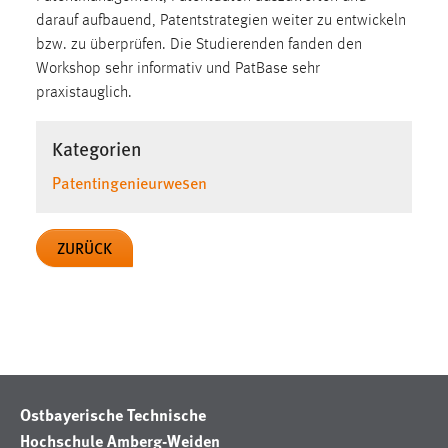
30 Tage
darauf aufbauend, Patentstrategien weiter zu entwickeln
bzw. zu überprüfen. Die Studierenden fanden den
Chat
Workshop sehr informativ und PatBase sehr
praxistauglich.
Name:
MibewSessionID, MIBEW_UserID, mibew_locale, mibew-
Kategorien
chat-frame-style-5e9dbeb1811c0446
Patentingenieurwesen
Zweck:
Wird benötigt um die Chatfunktion nutzen zu können.
Cookie Laufzeit:
ZURÜCK
MibewSessionID, mibew-chat-frame-style-
5e9dbeb1811c0446 = Sitzungslaufzeit, mibew_locale = 3
Jahre, MIBEW_UserID = 1 Jahr
Login
Name:
Ostbayerische Technische
fe_user, be_user, be_lastLoginProvider
Hochschule Amberg-Weiden