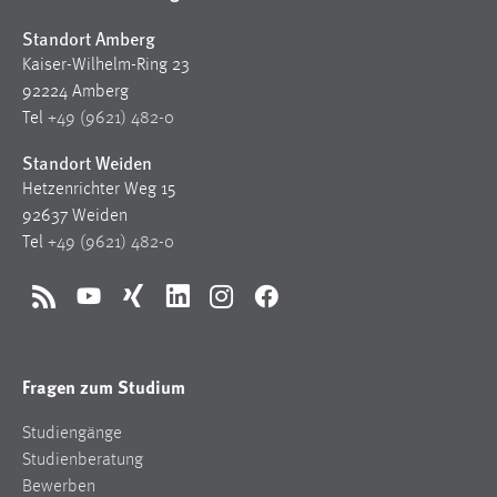
Zweck:
Standort Amberg
Dieser Cookie ist notwendig um sich an der Website
Kaiser-Wilhelm-Ring 23
einloggen zu können.
92224 Amberg
Cookie Laufzeit:
Tel
+49 (9621) 482-0
24 Stunden
Standort Weiden
Hetzenrichter Weg 15
92637 Weiden
STATISTIK
Tel
+49 (9621) 482-0
Statistik Cookies erfassen Informationen anonym.
Diese Informationen helfen uns zu verstehen, wie
RSS
YouTube
Xing
LinkedIn
Instagram
Facebook
unsere Besucher unsere Website nutzen.
Matomo
Fragen zum Studium
Name:
_pk_ref, _pk_cvar, _pk_id, _pk_ses
Studiengänge
Studienberatung
Zweck:
Bewerben
Zugriffsstatistik