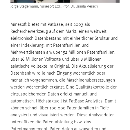
1 Jahr
Jorge Stegemann, Minesoft Ltd., Prof. Dr. Ursula Versch
Performance
Minesoft bietet mit Patbase, seit 2003 als
Recherchewerkzeug auf dem Markt, einen weltweit
Name:
elektronisch Datenbestand mit einheitlicher Struktur und
staticfilecache
einer Indexierung, mit Patentfamilien und
Zweck:
Mehrwertdiensten an: über 52 Millionen Patentfamilien,
Für performante Seitenauslieferung wird in diesem Cookie
über 16 Millionen Volltexte und über 8 Millionen
gespeichert, ob man eingeloggt ist.
asiatische Volltexte im Original. Die Aktualisierung der
Datenbank wird je nach Eingang wöchentlich oder
Sprachpräferenz
monatlich vorgenommen, die Maschinenübersetzungen
werden wöchentlich ergänzt. Eine Qualitätskontrolle der
Name:
einzuspeichernden Daten erfolgt manuell und
site-language-preference
automatisch. Höchstaktuell ist PatBase Analytics. Damit
Zweck:
können schnell über 100.000 Patentfamilien in Tiefe
Das Cookie speichert die gewählte Sprache der Website.
analysiert und visualisiert werden. Diese Analysedaten
unterstützen die Patentabteilung bzw. das
Cookie Laufzeit:
Patentmanagement, Patentdaten auszuwerten und