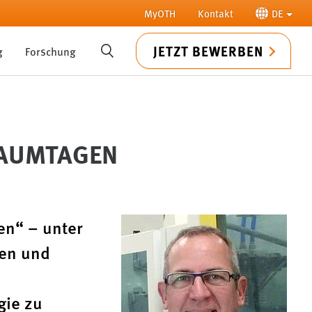
MyOTH
Kontakt
DE
JETZT BEWERBEN
g
Forschung
SUCHE
RAUMTAGEN
en“ – unter
nen und
gie zu