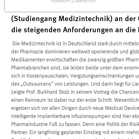
Impressum
|
Datenschutz
informieren. Als Referent mit dabei: 
NOTWENDIGE COOKIES
(Studiengang Medizintechnik) an der
Notwendige Cookies ermöglichen grundlegende
Funktionen und sind für die einwandfreie Funktion der
die steigenden Anforderungen an die 
Website erforderlich.
Die Medizintechnik ist in Deutschland stark durch mitte
Einverständnis
der Pharmazie dominieren weltweit operierende und glob
Name:
cookie_consent
Medikamenten erwirtschaften die zwanzig größten Pharm
Pharmabranchen sind, sie leiden beide unter dem enorme
Zweck:
Dieser Cookie speichert die
sich in Kostenpauschalen, Vergütungseinschränkungen un
ausgewählten Einverständnis-Optionen
des Benutzers
des „Outsourcens“ von Leistungen. Und darin liegt für L
zeigte Prof. Burkhard Stolz in seinem Vortrag die Chancen 
Cookie Laufzeit:
1 Jahr
einen Reinraum ist dabei nur der erste Schritt. Wesentlic
ergeben sich vor allen Dingen durch neue Medical Devic
Performance
Intelligente implantierbare Infusionspumpen sind hier ebe
Pharmaindustrie Fuß zu fassen. Denn eine Politik der Ris
Name:
staticfilecache
Partner. Ein langfristig geplanter Einstieg mit einem meh
Zweck:
Für performante Seitenauslieferung wird