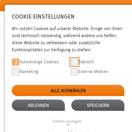
Zum Hauptinhalt springen
COOKIE EINSTELLUNGEN
Wir nutzen Cookies auf unserer Website. Einige von ihnen
Sie sind hier:
sind technisch notwendig, während andere uns helfen,
News der OTH Amberg-Weiden
Hochschule
Aktuelles
diese Website zu verbessern oder zusätzliche
Funktionalitäten zur Verfügung zu stellen.
PROF. BURKHARD STOLZ 
Notwendige Cookies
Statistik
Marketing
Externe Medien
06.05.2015
ALLE AUSWÄHLEN
„Zukunftsweisende Anlagen und Proze
diesem Motto standen die 14. Benedi
ABLEHNEN
SPEICHERN
Experten aus ganz Deutschland kamen 
Details anzeigen
Benediktbeuern, um sich über neuest