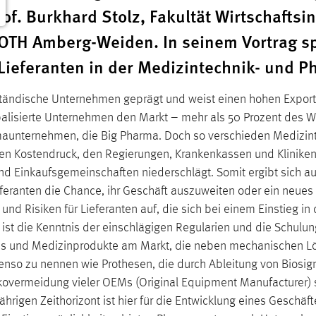
Prof. Burkhard Stolz, Fakultät Wirtschafts
 OTH Amberg-Weiden. In seinem Vortrag sp
Lieferanten in der Medizintechnik- und 
lständische Unternehmen geprägt und weist einen hohen Exporta
alisierte Unternehmen den Markt – mehr als 50 Prozent des 
aunternehmen, die Big Pharma. Doch so verschieden Medizint
n Kostendruck, den Regierungen, Krankenkassen und Kliniken
d Einkaufsgemeinschaften niederschlägt. Somit ergibt sich 
ieferanten die Chance, ihr Geschäft auszuweiten oder ein neue
und Risiken für Lieferanten auf, die sich bei einem Einstieg in
h ist die Kenntnis der einschlägigen Regularien und die Schulun
es und Medizinprodukte am Markt, die neben mechanischen Lös
nso zu nennen wie Prothesen, die durch Ableitung von Biosignal
ikovermeidung vieler OEMs (Original Equipment Manufacturer) s
rjährigen Zeithorizont ist hier für die Entwicklung eines Gesch