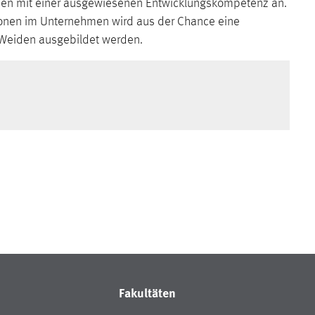
hmen mit einer ausgewiesenen Entwicklungskompetenz an.
ersonen im Unternehmen wird aus der Chance eine
g-Weiden ausgebildet werden.
Fakultäten