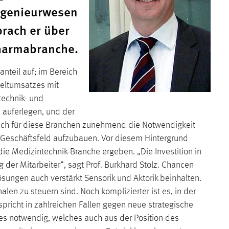
ingenieurwesen
rach er über
Pharmabranche.
nteil auf; im Bereich
Weltumsatzes mit
echnik- und
 auferlegen, und der
auch für diese Branchen zunehmend die Notwendigkeit
s Geschäftsfeld aufzubauen. Vor diesem Hintergrund
 die Medizintechnik-Branche ergeben. „Die Investition in
g der Mitarbeiter“, sagt Prof. Burkhard Stolz. Chancen
ungen auch verstärkt Sensorik und Aktorik beinhalten.
en zu steuern sind. Noch komplizierter ist es, in der
pricht in zahlreichen Fällen gegen neue strategische
äftes notwendig, welches auch aus der Position des