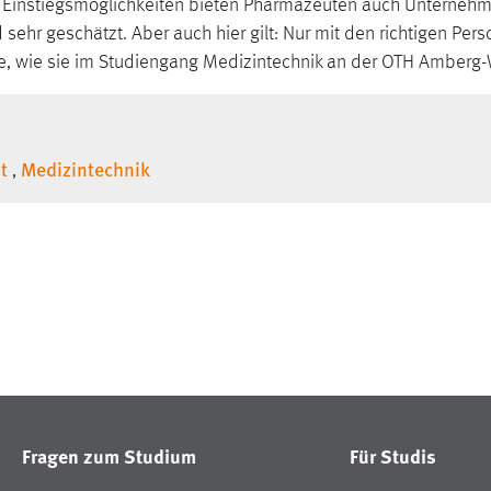
ive Einstiegsmöglichkeiten bieten Pharmazeuten auch Unterne
 sehr geschätzt. Aber auch hier gilt: Nur mit den richtigen P
ure, wie sie im Studiengang Medizintechnik an der OTH Amber
t
Medizintechnik
,
Fragen zum Studium
Für Studis