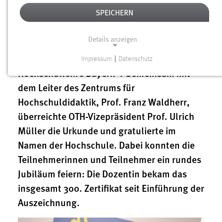
ausgezeichnet. Das hat das Zentrum für
SPEICHERN
Hochschuldidaktik DiZ jetzt erneut
bestätigt. Prof. Dr. Ursula Versch erhielt in
Details anzeigen
der vergangenen Woche als bereits 9. OTH-
Lehrkraft das renommierte „Zertifikat
Impressum
|
Datenschutz
NOTWENDIGE COOKIES
Hochschullehre Bayern“. Gemeinsam mit
Notwendige Cookies ermöglichen grundlegende
dem Leiter des Zentrums für
Funktionen und sind für die einwandfreie Funktion der
Hochschuldidaktik, Prof. Franz Waldherr,
Website erforderlich.
überreichte OTH-Vizepräsident Prof. Ulrich
Müller die Urkunde und gratulierte im
Einverständnis
Namen der Hochschule. Dabei konnten die
Name:
Teilnehmerinnen und Teilnehmer ein rundes
cookie_consent
Jubiläum feiern: Die Dozentin bekam das
Zweck:
insgesamt 300. Zertifikat seit Einführung der
Dieser Cookie speichert die ausgewählten Einverständnis-
Auszeichnung.
Optionen des Benutzers
Cookie Laufzeit: