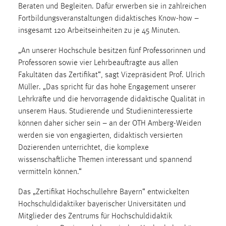
30 Tage
Beraten und Begleiten. Dafür erwerben sie in zahlreichen
Fortbildungsveranstaltungen didaktisches Know-how –
insgesamt 120 Arbeitseinheiten zu je 45 Minuten.
Chat
„An unserer Hochschule besitzen fünf Professorinnen und
Name:
Professoren sowie vier Lehrbeauftragte aus allen
MibewSessionID, MIBEW_UserID, mibew_locale, mibew-
chat-frame-style-5e9dbeb1811c0446
Fakultäten das Zertifikat“, sagt Vizepräsident Prof. Ulrich
Müller. „Das spricht für das hohe Engagement unserer
Zweck:
Lehrkräfte und die hervorragende didaktische Qualität in
Wird benötigt um die Chatfunktion nutzen zu können.
unserem Haus. Studierende und Studieninteressierte
Cookie Laufzeit:
können daher sicher sein – an der OTH Amberg-Weiden
MibewSessionID, mibew-chat-frame-style-
werden sie von engagierten, didaktisch versierten
5e9dbeb1811c0446 = Sitzungslaufzeit, mibew_locale = 3
Dozierenden unterrichtet, die komplexe
Jahre, MIBEW_UserID = 1 Jahr
wissenschaftliche Themen interessant und spannend
vermitteln können.“
Login
Das „Zertifikat Hochschullehre Bayern“ entwickelten
Name:
Hochschuldidaktiker bayerischer Universitäten und
fe_user, be_user, be_lastLoginProvider
Mitglieder des Zentrums für Hochschuldidaktik