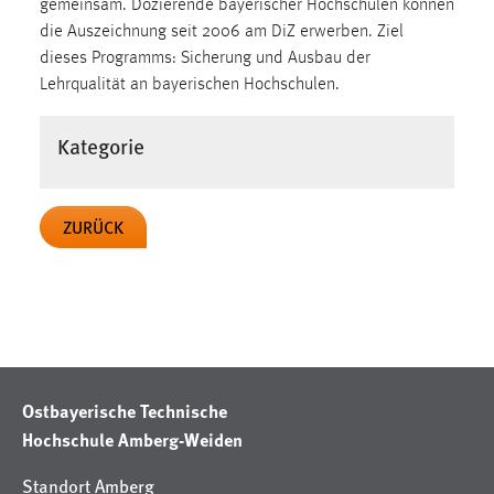
gemeinsam. Dozierende bayerischer Hochschulen können
Zweck:
die Auszeichnung seit 2006 am DiZ erwerben. Ziel
Dieser Cookie ist notwendig um sich an der Website
dieses Programms: Sicherung und Ausbau der
einloggen zu können.
Lehrqualität an bayerischen Hochschulen.
Cookie Laufzeit:
24 Stunden
Kategorie
STATISTIK
ZURÜCK
Statistik Cookies erfassen Informationen anonym.
Diese Informationen helfen uns zu verstehen, wie
unsere Besucher unsere Website nutzen.
Matomo
Name:
Ostbayerische Technische
_pk_ref, _pk_cvar, _pk_id, _pk_ses
Hochschule Amberg-Weiden
Zweck:
Standort Amberg
Zugriffsstatistik