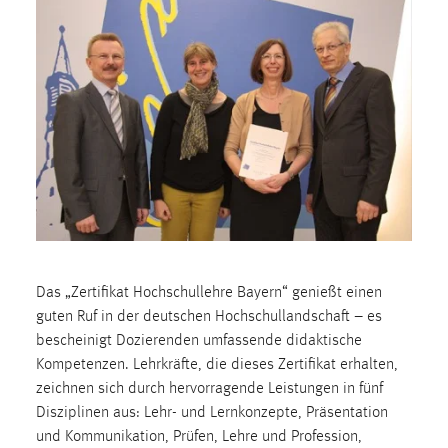
1 Jahr
Performance
Name:
staticfilecache
Zweck:
Für performante Seitenauslieferung wird in diesem Cookie
gespeichert, ob man eingeloggt ist.
Sprachpräferenz
Das „Zertifikat Hochschullehre Bayern“ genießt einen
Name:
guten Ruf in der deutschen Hochschullandschaft – es
site-language-preference
bescheinigt Dozierenden umfassende didaktische
Kompetenzen. Lehrkräfte, die dieses Zertifikat erhalten,
Zweck:
zeichnen sich durch hervorragende Leistungen in fünf
Das Cookie speichert die gewählte Sprache der Website.
Disziplinen aus: Lehr- und Lernkonzepte, Präsentation
Cookie Laufzeit:
und Kommunikation, Prüfen, Lehre und Profession,