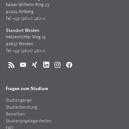
Kaiser-Wilhelm-Ring 23
Cookie Laufzeit:
92224 Amberg
Max. 13 Monate
Tel
+49 (9621) 482-0
Standort Weiden
Hetzenrichter Weg 15
MARKETING
92637 Weiden
Marketing Cookies werden von Drittanbietern
Tel
+49 (9621) 482-0
verwendet, um personalisierte Werbung anzuzeigen.
Sie tun dies, indem sie Besucher über Websites
RSS
YouTube
Xing
LinkedIn
Instagram
Facebook
hinweg verfolgen.
Google Ads
Fragen zum Studium
Name:
Studiengänge
_gcl_au
Studienberatung
Anbieter:
Bewerben
Google Ireland Limited
Studienangelegenheiten
FAQ
Zweck: