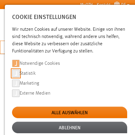
Zum Hauptinhalt springen
MyOTH
Kontakt
DE
COOKIE EINSTELLUNGEN
SUCHE
Wir nutzen Cookies auf unserer Website. Einige von ihnen
sind technisch notwendig, während andere uns helfen,
diese Website zu verbessern oder zusätzliche
JETZT BEWERBEN
Funktionalitäten zur Verfügung zu stellen.
Sie sind hier:
News der OTH Amberg-Weiden
Hochschule
Aktuelles
Notwendige Cookies
Statistik
PROF. DR. URSULA VERSCH ERHÄLT
Marketing
„ZERTIFIKAT HOCHSCHULLEHRE
Externe Medien
BAYERN“
ALLE AUSWÄHLEN
10.12.2015
Die Lehre an der OTH Amberg-Weiden ist
ABLEHNEN