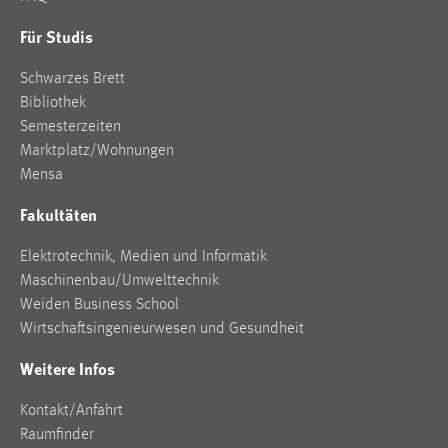
Conversion-Tracking
Für Studis
Cookie Laufzeit:
Schwarzes Brett
3 Monate
Bibliothek
Semesterzeiten
Facebook Pixel
Marktplatz/Wohnungen
Mensa
Name:
_fbp
Fakultäten
Anbieter:
Elektrotechnik, Medien und Informatik
Facebook
Maschinenbau/Umwelttechnik
Zweck:
Weiden Business School
Conversion-Tracking
Wirtschaftsingenieurwesen und Gesundheit
Cookie Laufzeit:
Weitere Infos
3 Monate
Kontakt/Anfahrt
Raumfinder