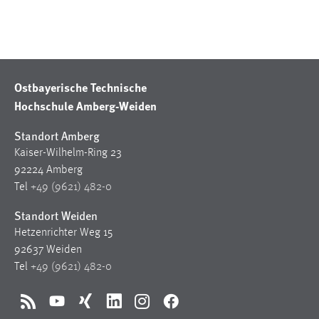
30 Tage
Chat
Name:
Ostbayerische Technische
MibewSessionID, MIBEW_UserID, mibew_locale, mibew-
Hochschule Amberg-Weiden
chat-frame-style-5e9dbeb1811c0446
Zweck:
Standort Amberg
Wird benötigt um die Chatfunktion nutzen zu können.
Kaiser-Wilhelm-Ring 23
92224 Amberg
Cookie Laufzeit:
Tel
+49 (9621) 482-0
MibewSessionID, mibew-chat-frame-style-
5e9dbeb1811c0446 = Sitzungslaufzeit, mibew_locale = 3
Standort Weiden
Jahre, MIBEW_UserID = 1 Jahr
Hetzenrichter Weg 15
92637 Weiden
Login
Tel
+49 (9621) 482-0
Name:
fe_user, be_user, be_lastLoginProvider
RSS
YouTube
Xing
LinkedIn
Instagram
Facebook