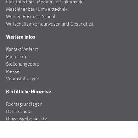
Elektrotechnik, Medien und Informatik
Maschinenbau/Umwelttechnik
Cookie Laufzeit:
Weiden Business School
Max. 13 Monate
Wirtschaftsingenieurwesen und Gesundheit
Weitere Infos
MARKETING
Kontakt/Anfahrt
Marketing Cookies werden von Drittanbietern
Raumfinder
verwendet, um personalisierte Werbung anzuzeigen.
Stellenangebote
Sie tun dies, indem sie Besucher über Websites
Presse
hinweg verfolgen.
Veranstaltungen
Google Ads
Rechtliche Hinweise
Name:
Rechtsgrundlagen
_gcl_au
Datenschutz
Anbieter:
Hinweisgeberschutz
Google Ireland Limited
Impressum
Zweck: