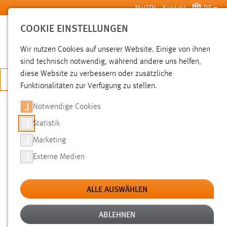
Zum Hauptinhalt springen
MyOTH
Kontakt
DE
COOKIE EINSTELLUNGEN
SUCHE
Wir nutzen Cookies auf unserer Website. Einige von ihnen
sind technisch notwendig, während andere uns helfen,
diese Website zu verbessern oder zusätzliche
JETZT BEWERBEN
Funktionalitäten zur Verfügung zu stellen.
Sie sind hier:
News der OTH Amberg-Weiden
Hochschule
Aktuelles
Notwendige Cookies
Statistik
PROJEKT MIT DER RAIFFEISENBANK
Marketing
WEIDEN
Externe Medien
12.01.2012
ALLE AUSWÄHLEN
Im laufenden Wintersemester hatten 14
Studierende der Vertiefungsrichtung Finanz-
ABLEHNEN