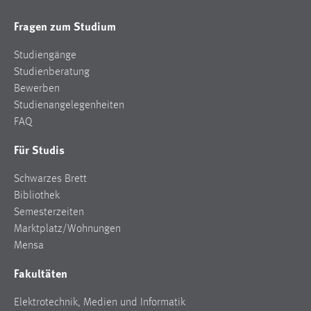
Fragen zum Studium
Cookie Laufzeit:
Max. 13 Monate
Studiengänge
Studienberatung
Bewerben
MARKETING
Studienangelegenheiten
Marketing Cookies werden von Drittanbietern
FAQ
verwendet, um personalisierte Werbung anzuzeigen.
Für Studis
Sie tun dies, indem sie Besucher über Websites
hinweg verfolgen.
Schwarzes Brett
Bibliothek
Google Ads
Semesterzeiten
Name:
Marktplatz/Wohnungen
_gcl_au
Mensa
Anbieter:
Fakultäten
Google Ireland Limited
Elektrotechnik, Medien und Informatik
Zweck: