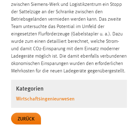
30 Tage
zwischen Siemens-Werk und Logistikzentrum ein Stopp
der Sattelzüge an der Schranke zwischen den
Chat
Betriebsgeländen vermieden werden kann. Das zweite
Team untersuchte das Potential im Umfeld der
Name:
eingesetzten Flurförderzeuge (Gabelstapler u. a.). Dazu
MibewSessionID, MIBEW_UserID, mibew_locale, mibew-
wurde zum einen detailliert berechnet, welche Strom-
chat-frame-style-5e9dbeb1811c0446
und damit CO2-Einsparung mit dem Einsatz moderner
Ladegeräte möglich ist. Die damit ebenfalls verbundenen
Zweck:
ökonomischen Einsparungen wurden den erforderlichen
Wird benötigt um die Chatfunktion nutzen zu können.
Mehrkosten für die neuen Ladegeräte gegenübergestellt.
Cookie Laufzeit:
MibewSessionID, mibew-chat-frame-style-
Kategorien
5e9dbeb1811c0446 = Sitzungslaufzeit, mibew_locale = 3
Jahre, MIBEW_UserID = 1 Jahr
Wirtschaftsingenieurwesen
Login
ZURÜCK
Name:
fe_user, be_user, be_lastLoginProvider