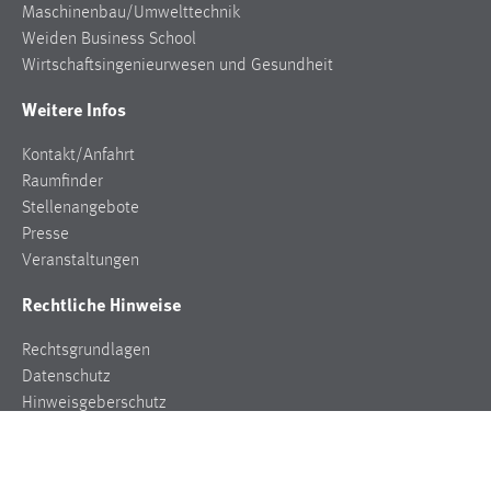
Maschinenbau/Umwelttechnik
Conversion-Tracking
Weiden Business School
Cookie Laufzeit:
Wirtschaftsingenieurwesen und Gesundheit
3 Monate
Weitere Infos
Facebook Pixel
Kontakt/Anfahrt
Raumfinder
Name:
Stellenangebote
_fbp
Presse
Anbieter:
Veranstaltungen
Facebook
Rechtliche Hinweise
Zweck:
Conversion-Tracking
Rechtsgrundlagen
Datenschutz
Cookie Laufzeit:
Hinweisgeberschutz
3 Monate
Impressum