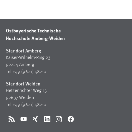
Zweck:
Dieser Cookie ist notwendig um sich an der Website
einloggen zu können.
Cookie Laufzeit:
Ostbayerische Technische
24 Stunden
Hochschule Amberg-Weiden
Standort Amberg
STATISTIK
Kaiser-Wilhelm-Ring 23
92224 Amberg
Statistik Cookies erfassen Informationen anonym.
Tel
+49 (9621) 482-0
Diese Informationen helfen uns zu verstehen, wie
unsere Besucher unsere Website nutzen.
Standort Weiden
Hetzenrichter Weg 15
Matomo
92637 Weiden
Tel
+49 (9621) 482-0
Name:
_pk_ref, _pk_cvar, _pk_id, _pk_ses
RSS
YouTube
Xing
LinkedIn
Instagram
Facebook
Zweck:
Zugriffsstatistik