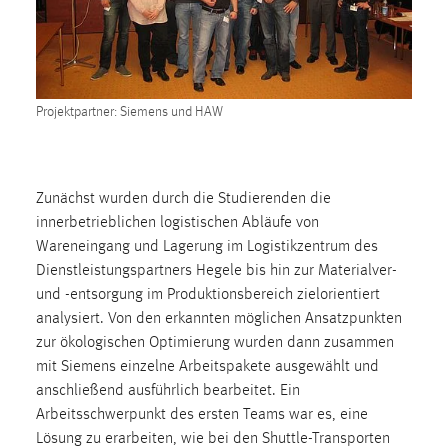
1 Jahr
Performance
Projektpartner: Siemens und HAW
Name:
staticfilecache
Zweck:
Für performante Seitenauslieferung wird in diesem Cookie
Zunächst wurden durch die Studierenden die
gespeichert, ob man eingeloggt ist.
innerbetrieblichen logistischen Abläufe von
Wareneingang und Lagerung im Logistikzentrum des
Dienstleistungspartners Hegele bis hin zur Materialver-
Sprachpräferenz
und -entsorgung im Produktionsbereich zielorientiert
Name:
analysiert. Von den erkannten möglichen Ansatzpunkten
site-language-preference
zur ökologischen Optimierung wurden dann zusammen
mit Siemens einzelne Arbeitspakete ausgewählt und
Zweck:
anschließend ausführlich bearbeitet. Ein
Das Cookie speichert die gewählte Sprache der Website.
Arbeitsschwerpunkt des ersten Teams war es, eine
Cookie Laufzeit:
Lösung zu erarbeiten, wie bei den Shuttle-Transporten