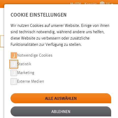
Zum Hauptinhalt springen
MyOTH
Kontakt
DE
COOKIE EINSTELLUNGEN
SUCHE
Wir nutzen Cookies auf unserer Website. Einige von ihnen
sind technisch notwendig, während andere uns helfen,
diese Website zu verbessern oder zusätzliche
JETZT BEWERBEN
Funktionalitäten zur Verfügung zu stellen.
Sie sind hier:
News der OTH Amberg-Weiden
Hochschule
Aktuelles
Notwendige Cookies
Statistik
PROJEKTARBEIT MIT SIEMENS
Marketing
HEALTHCARE
Externe Medien
10.01.2012
ALLE AUSWÄHLEN
Im Rahmen des Wahlfachs „ÖkoLogistik“
der Vertiefungsrichtung „Integrierte
ABLEHNEN