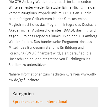
Die OTH Amberg-Weiden bietet auch im kommenden
Wintersemester wieder für studierfähige Flüchtlinge den
Cookie Laufzeit:
Vorbereitungskurs PropädeutikumPLUS B2 an. Für die
Max. 13 Monate
studierfähigen Geflüchteten ist der Kurs kostenlos.
Möglich macht dies das Programm Integra des Deutschen
Akademischen Austauschdienstes (DAAD), das mit rund
MARKETING
27.300 Euro das PropädeutikumPLUS an der OTH Amberg-
Marketing Cookies werden von Drittanbietern
Weiden fördert. Das bundesweite Programm, das aus
verwendet, um personalisierte Werbung anzuzeigen.
Mitteln des Bundesministeriums für Bildung und
Sie tun dies, indem sie Besucher über Websites
Forschung (BMBF) finanziert wird, zielt darauf ab, die
hinweg verfolgen.
Hochschulen bei der Integration von Flüchtlingen ins
Studium zu unterstützen.
Google Ads
Nähere Informationen zum nächsten Kurs hier: www.oth-
Name:
aw.de/gefluechtete
_gcl_au
Kategorien
Anbieter:
Google Ireland Limited
Sprachenzentrum
International
,
Zweck: