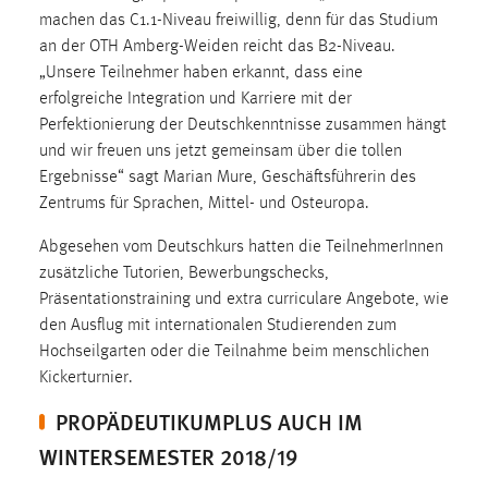
Zweck:
machen das C1.1-Niveau freiwillig, denn für das Studium
Dieser Cookie ist notwendig um sich an der Website
an der OTH Amberg-Weiden reicht das B2-Niveau.
einloggen zu können.
„Unsere Teilnehmer haben erkannt, dass eine
erfolgreiche Integration und Karriere mit der
Cookie Laufzeit:
Perfektionierung der Deutschkenntnisse zusammen hängt
24 Stunden
und wir freuen uns jetzt gemeinsam über die tollen
Ergebnisse“ sagt Marian Mure, Geschäftsführerin des
Zentrums für Sprachen, Mittel- und Osteuropa.
STATISTIK
Abgesehen vom Deutschkurs hatten die TeilnehmerInnen
Statistik Cookies erfassen Informationen anonym.
zusätzliche Tutorien, Bewerbungschecks,
Diese Informationen helfen uns zu verstehen, wie
Präsentationstraining und extra curriculare Angebote, wie
unsere Besucher unsere Website nutzen.
den Ausflug mit internationalen Studierenden zum
Hochseilgarten oder die Teilnahme beim menschlichen
Matomo
Kickerturnier.
Name:
PROPÄDEUTIKUMPLUS AUCH IM
_pk_ref, _pk_cvar, _pk_id, _pk_ses
WINTERSEMESTER 2018/19
Zweck:
Zugriffsstatistik