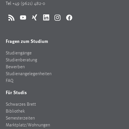
EXTERNE MEDIEN
Tel
+49 (9621) 482-0
Um Inhalte von Videoplattformen und Social Media
Plattformen anzeigen zu können, werden von diesen
RSS
YouTube
Xing
LinkedIn
Instagram
Facebook
externen Medien Cookies gesetzt.
YouTube
Fragen zum Studium
Studiengänge
Vimeo
Studienberatung
Bewerben
Studienangelegenheiten
FAQ
Für Studis
Schwarzes Brett
Bibliothek
Semesterzeiten
Marktplatz/Wohnungen