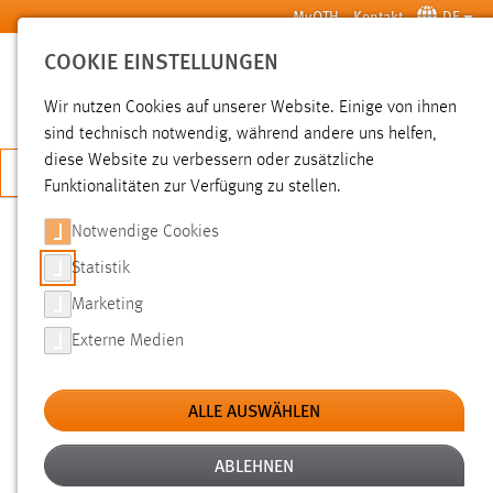
Zum Hauptinhalt springen
MyOTH
Kontakt
DE
COOKIE EINSTELLUNGEN
SUCHE
Wir nutzen Cookies auf unserer Website. Einige von ihnen
sind technisch notwendig, während andere uns helfen,
diese Website zu verbessern oder zusätzliche
JETZT BEWERBEN
Funktionalitäten zur Verfügung zu stellen.
Sie sind hier:
News der OTH Amberg-Weiden
Hochschule
Aktuelles
Notwendige Cookies
Statistik
PROPÄDEUTIKUMPLUS: MIT C 1.1 IN
Marketing
DER TASCHE AUF INS STUDIUM!
Externe Medien
27.07.2018
ALLE AUSWÄHLEN
Erst die Sprache, dann das Studium: Nach
dem erfolgreich bestandenen B2-Kurs im
ABLEHNEN