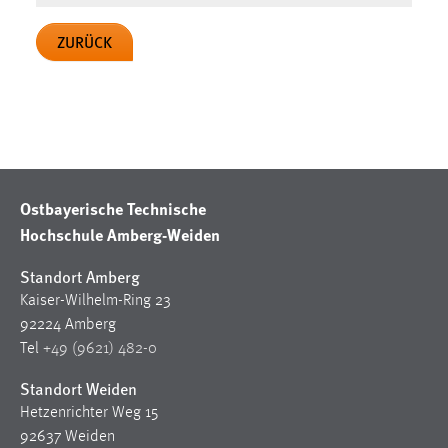
Conversion-Tracking
ZURÜCK
Cookie Laufzeit:
3 Monate
Facebook Pixel
Name:
_fbp
Ostbayerische Technische
Hochschule Amberg-Weiden
Anbieter:
Facebook
Standort Amberg
Zweck:
Kaiser-Wilhelm-Ring 23
Conversion-Tracking
92224 Amberg
Tel
+49 (9621) 482-0
Cookie Laufzeit:
3 Monate
Standort Weiden
Hetzenrichter Weg 15
92637 Weiden