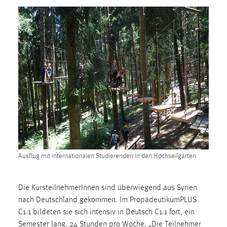
30 Tage
Chat
Name:
MibewSessionID, MIBEW_UserID, mibew_locale, mibew-
chat-frame-style-5e9dbeb1811c0446
Zweck:
Wird benötigt um die Chatfunktion nutzen zu können.
Cookie Laufzeit:
MibewSessionID, mibew-chat-frame-style-
5e9dbeb1811c0446 = Sitzungslaufzeit, mibew_locale = 3
Jahre, MIBEW_UserID = 1 Jahr
Ausflug mit internationalen Studierenden in den Hochseilgarten
Login
Die KursteilnehmerInnen sind überwiegend aus Syrien
nach Deutschland gekommen. Im PropädeutikumPLUS
Name:
C1.1 bildeten sie sich intensiv in Deutsch C1.1 fort, ein
fe_user, be_user, be_lastLoginProvider
Semester lang, 24 Stunden pro Woche. „Die Teilnehmer