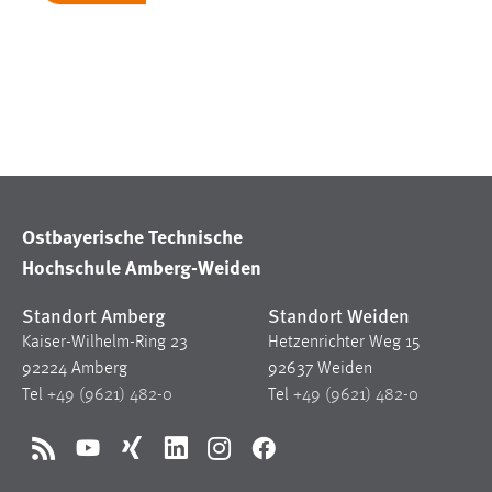
in diesem Cookie gespeichert, ob man
eingeloggt ist.
Sprachpräferenz
Name:
site-language-preference
Zweck:
Das Cookie speichert die gewählte
Sprache der Website.
Ostbayerische Technische
Cookie Laufzeit:
30 Tage
Hochschule Amberg-Weiden
Standort Amberg
Standort Weiden
Chat
Kaiser-Wilhelm-Ring 23
Hetzenrichter Weg 15
Name:
MibewSessionID, MIBEW_UserID,
92224 Amberg
92637 Weiden
mibew_locale, mibew-chat-frame-style-
Tel
+49 (9621) 482-0
Tel
+49 (9621) 482-0
5e9dbeb1811c0446
Zweck:
Wird benötigt um die Chatfunktion
RSS
YouTube
Xing
LinkedIn
Instagram
Facebook
nutzen zu können.