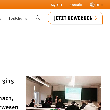
MyOTH
Kontakt
DE
JETZT BEWERBEN
g
Forschung
SUCHE
 ging
L
nach,
urwesen