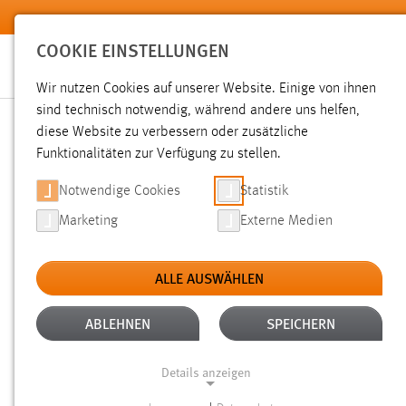
Zum Hauptinhalt springen
COOKIE EINSTELLUNGEN
Wir nutzen Cookies auf unserer Website. Einige von ihnen
Sie sind hier:
sind technisch notwendig, während andere uns helfen,
News der OTH Amberg-Weiden
Hochschule
Aktuelles
diese Website zu verbessern oder zusätzliche
Funktionalitäten zur Verfügung zu stellen.
QPL: PRAXISFORUM GEW
Notwendige Cookies
Statistik
Marketing
Externe Medien
10.11.2014
ALLE AUSWÄHLEN
„Welchen Anforderungen muss eine Pa
Herr Dr. Klaus M. Häußler, Vorsitzen
ABLEHNEN
SPEICHERN
PraxisForum Gewerblicher Rechtsschu
Details anzeigen
und zeigte den teilnehmenden Studi