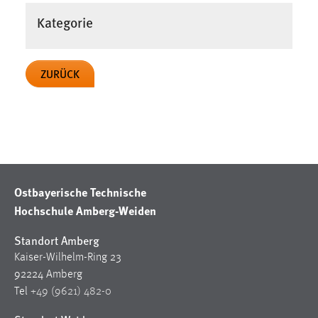
Zweck:
Kategorie
Dieser Cookie ist notwendig um sich an der Website
einloggen zu können.
Cookie Laufzeit:
ZURÜCK
24 Stunden
STATISTIK
Statistik Cookies erfassen Informationen anonym.
Diese Informationen helfen uns zu verstehen, wie
Ostbayerische Technische
unsere Besucher unsere Website nutzen.
Hochschule Amberg-Weiden
Matomo
Standort Amberg
Kaiser-Wilhelm-Ring 23
Name:
92224 Amberg
_pk_ref, _pk_cvar, _pk_id, _pk_ses
Tel
+49 (9621) 482-0
Zweck:
Zugriffsstatistik