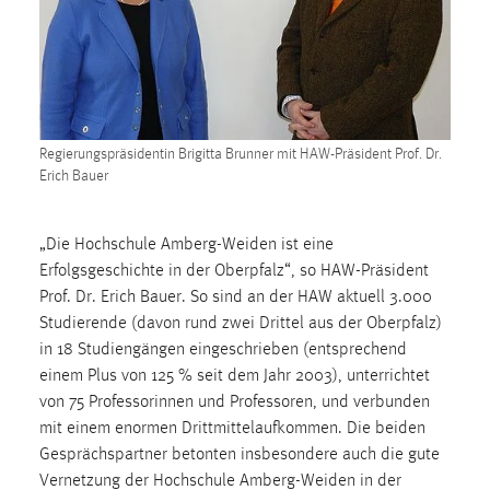
1 Jahr
Performance
Name:
staticfilecache
Regierungspräsidentin Brigitta Brunner mit HAW-Präsident Prof. Dr.
Erich Bauer
Zweck:
Für performante Seitenauslieferung wird in diesem Cookie
gespeichert, ob man eingeloggt ist.
„Die Hochschule Amberg-Weiden ist eine
Erfolgsgeschichte in der Oberpfalz“, so HAW-Präsident
Prof. Dr. Erich Bauer. So sind an der HAW aktuell 3.000
Sprachpräferenz
Studierende (davon rund zwei Drittel aus der Oberpfalz)
Name:
in 18 Studiengängen eingeschrieben (entsprechend
site-language-preference
einem Plus von 125 % seit dem Jahr 2003), unterrichtet
von 75 Professorinnen und Professoren, und verbunden
Zweck:
mit einem enormen Drittmittelaufkommen. Die beiden
Das Cookie speichert die gewählte Sprache der Website.
Gesprächspartner betonten insbesondere auch die gute
Cookie Laufzeit:
Vernetzung der Hochschule Amberg-Weiden in der