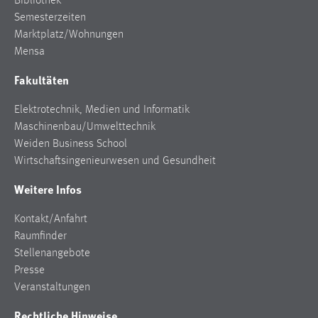
Bibliothek
Conversion-Tracking
Semesterzeiten
Marktplatz/Wohnungen
Cookie Laufzeit:
Mensa
3 Monate
Fakultäten
Facebook Pixel
Elektrotechnik, Medien und Informatik
Name:
Maschinenbau/Umwelttechnik
_fbp
Weiden Business School
Wirtschaftsingenieurwesen und Gesundheit
Anbieter:
Facebook
Weitere Infos
Zweck:
Kontakt/Anfahrt
Conversion-Tracking
Raumfinder
Cookie Laufzeit:
Stellenangebote
3 Monate
Presse
Veranstaltungen
Rechtliche Hinweise