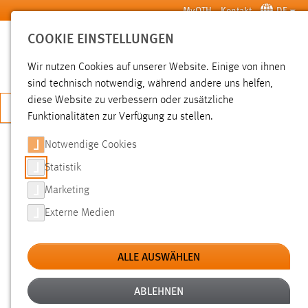
Zum Hauptinhalt springen
MyOTH
Kontakt
DE
COOKIE EINSTELLUNGEN
SUCHE
Wir nutzen Cookies auf unserer Website. Einige von ihnen
sind technisch notwendig, während andere uns helfen,
diese Website zu verbessern oder zusätzliche
JETZT BEWERBEN
Funktionalitäten zur Verfügung zu stellen.
Sie sind hier:
News der OTH Amberg-Weiden
Hochschule
Aktuelles
Notwendige Cookies
Statistik
REGIERUNGSPRÄSIDENTIN
Marketing
BRIGITTA BRUNNER: BESUCH AN
Externe Medien
DER HAW
ALLE AUSWÄHLEN
05.03.2012
Einen Informationsbesuch stattete die
ABLEHNEN