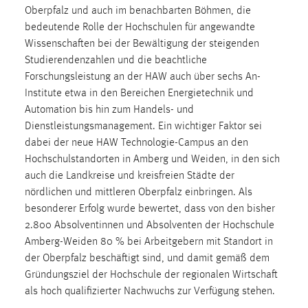
30 Tage
Oberpfalz und auch im benachbarten Böhmen, die
bedeutende Rolle der Hochschulen für angewandte
Chat
Wissenschaften bei der Bewältigung der steigenden
Studierendenzahlen und die beachtliche
Name:
Forschungsleistung an der HAW auch über sechs An-
MibewSessionID, MIBEW_UserID, mibew_locale, mibew-
Institute etwa in den Bereichen Energietechnik und
chat-frame-style-5e9dbeb1811c0446
Automation bis hin zum Handels- und
Dienstleistungsmanagement. Ein wichtiger Faktor sei
Zweck:
Wird benötigt um die Chatfunktion nutzen zu können.
dabei der neue HAW Technologie-Campus an den
Hochschulstandorten in Amberg und Weiden, in den sich
Cookie Laufzeit:
auch die Landkreise und kreisfreien Städte der
MibewSessionID, mibew-chat-frame-style-
nördlichen und mittleren Oberpfalz einbringen. Als
5e9dbeb1811c0446 = Sitzungslaufzeit, mibew_locale = 3
besonderer Erfolg wurde bewertet, dass von den bisher
Jahre, MIBEW_UserID = 1 Jahr
2.800 Absolventinnen und Absolventen der Hochschule
Amberg-Weiden 80 % bei Arbeitgebern mit Standort in
Login
der Oberpfalz beschäftigt sind, und damit gemäß dem
Gründungsziel der Hochschule der regionalen Wirtschaft
Name:
als hoch qualifizierter Nachwuchs zur Verfügung stehen.
fe_user, be_user, be_lastLoginProvider