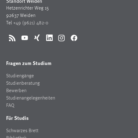
Standort Weiden
Hetzenrichter Weg 15
Cookie Laufzeit:
92637 Weiden
Max. 13 Monate
Tel
+49 (9621) 482-0
RSS
YouTube
Xing
LinkedIn
Instagram
Facebook
MARKETING
Marketing Cookies werden von Drittanbietern
verwendet, um personalisierte Werbung anzuzeigen.
Fragen zum Studium
Sie tun dies, indem sie Besucher über Websites
hinweg verfolgen.
Studiengänge
Studienberatung
Google Ads
Bewerben
Studienangelegenheiten
Name:
FAQ
_gcl_au
Für Studis
Anbieter:
Google Ireland Limited
Schwarzes Brett
Zweck: