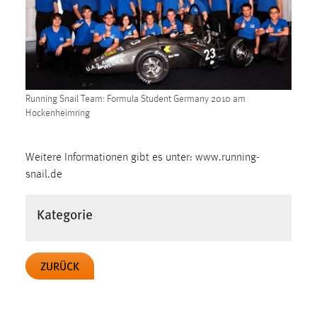
1 Jahr
Performance
Name:
staticfilecache
Running Snail Team: Formula Student Germany 2010 am
Hockenheimring
Zweck:
Für performante Seitenauslieferung wird in diesem Cookie
gespeichert, ob man eingeloggt ist.
Weitere Informationen gibt es unter: www.running-
snail.de
Sprachpräferenz
Kategorie
Name:
site-language-preference
ZURÜCK
Zweck:
Das Cookie speichert die gewählte Sprache der Website.
Cookie Laufzeit: