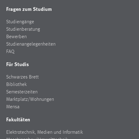
Zweck:
Fragen zum Studium
Dieser Cookie ist notwendig um sich an der Website
einloggen zu können.
Studiengänge
Studienberatung
Cookie Laufzeit:
Bewerben
24 Stunden
Studienangelegenheiten
FAQ
STATISTIK
Für Studis
Statistik Cookies erfassen Informationen anonym.
Schwarzes Brett
Diese Informationen helfen uns zu verstehen, wie
Bibliothek
unsere Besucher unsere Website nutzen.
Semesterzeiten
Marktplatz/Wohnungen
Matomo
Mensa
Name:
Fakultäten
_pk_ref, _pk_cvar, _pk_id, _pk_ses
Zweck:
Elektrotechnik, Medien und Informatik
Zugriffsstatistik