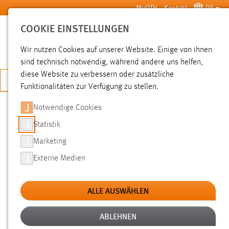
Zum Hauptinhalt springen
MyOTH
Kontakt
DE
COOKIE EINSTELLUNGEN
SUCHE
Wir nutzen Cookies auf unserer Website. Einige von ihnen
sind technisch notwendig, während andere uns helfen,
diese Website zu verbessern oder zusätzliche
JETZT BEWERBEN
Funktionalitäten zur Verfügung zu stellen.
Sie sind hier:
News der OTH Amberg-Weiden
Hochschule
Aktuelles
Notwendige Cookies
Statistik
RUNNING SNAIL RACING TEAM:
Marketing
NEUAUFNAHMEN
Externe Medien
04.10.2010
ALLE AUSWÄHLEN
Das Running Snail Racing Team der HAW
sucht nach seiner bislang erfolgreichsten
ABLEHNEN