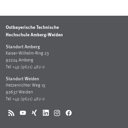
30 Tage
Chat
Ostbayerische Technische
Name:
Hochschule Amberg-Weiden
MibewSessionID, MIBEW_UserID, mibew_locale, mibew-
chat-frame-style-5e9dbeb1811c0446
Standort Amberg
Zweck:
Kaiser-Wilhelm-Ring 23
Wird benötigt um die Chatfunktion nutzen zu können.
92224 Amberg
Tel
+49 (9621) 482-0
Cookie Laufzeit:
MibewSessionID, mibew-chat-frame-style-
Standort Weiden
5e9dbeb1811c0446 = Sitzungslaufzeit, mibew_locale = 3
Hetzenrichter Weg 15
Jahre, MIBEW_UserID = 1 Jahr
92637 Weiden
Tel
+49 (9621) 482-0
Login
RSS
Name:
YouTube
Xing
LinkedIn
Instagram
Facebook
fe_user, be_user, be_lastLoginProvider