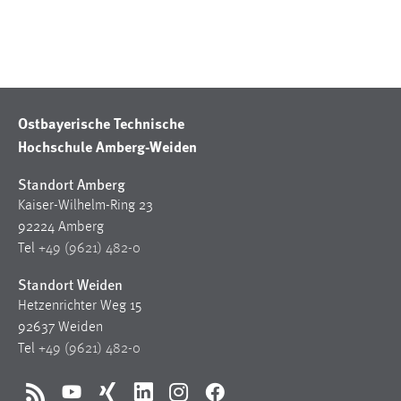
30 Tage
Chat
Name:
MibewSessionID, MIBEW_UserID, mibew_locale, mibew-
Ostbayerische Technische
chat-frame-style-5e9dbeb1811c0446
Hochschule Amberg-Weiden
Zweck:
Standort Amberg
Wird benötigt um die Chatfunktion nutzen zu können.
Kaiser-Wilhelm-Ring 23
Cookie Laufzeit:
92224 Amberg
MibewSessionID, mibew-chat-frame-style-
Tel
+49 (9621) 482-0
5e9dbeb1811c0446 = Sitzungslaufzeit, mibew_locale = 3
Jahre, MIBEW_UserID = 1 Jahr
Standort Weiden
Hetzenrichter Weg 15
Login
92637 Weiden
Tel
+49 (9621) 482-0
Name:
fe_user, be_user, be_lastLoginProvider