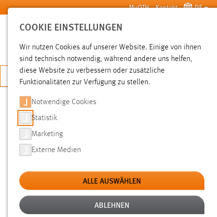
Zum Hauptinhalt springen
MyOTH
Kontakt
DE
COOKIE EINSTELLUNGEN
SUCHE
Wir nutzen Cookies auf unserer Website. Einige von ihnen
sind technisch notwendig, während andere uns helfen,
diese Website zu verbessern oder zusätzliche
JETZT BEWERBEN
Funktionalitäten zur Verfügung zu stellen.
Sie sind hier:
News der OTH Amberg-Weiden
Hochschule
Aktuelles
Notwendige Cookies
Statistik
RUNNING SNAIL WIRD ELEKTRISCH
Marketing
Externe Medien
21.06.2012
Unter dem Motto „Running Snail wird
ALLE AUSWÄHLEN
elektrisch“ fand am 20.6.2012 eine
Informationsveranstaltung im Running
ABLEHNEN