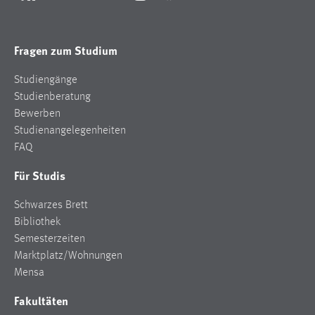
RSS
YouTube
Xing
LinkedIn
Instagram
Facebook
Zweck:
Dieser Cookie ist notwendig um sich an der Website
einloggen zu können.
Fragen zum Studium
Cookie Laufzeit:
Studiengänge
24 Stunden
Studienberatung
Bewerben
Studienangelegenheiten
STATISTIK
FAQ
Statistik Cookies erfassen Informationen anonym.
Für Studis
Diese Informationen helfen uns zu verstehen, wie
unsere Besucher unsere Website nutzen.
Schwarzes Brett
Bibliothek
Matomo
Semesterzeiten
Marktplatz/Wohnungen
Name:
Mensa
_pk_ref, _pk_cvar, _pk_id, _pk_ses
Fakultäten
Zweck:
Zugriffsstatistik