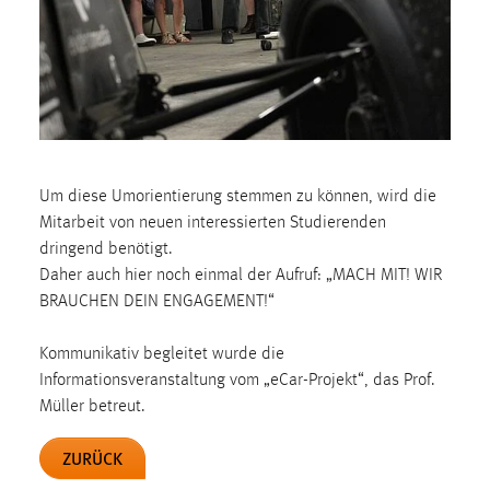
1 Jahr
Performance
Name:
staticfilecache
Zweck:
Um diese Umorientierung stemmen zu können, wird die
Für performante Seitenauslieferung wird in diesem Cookie
Mitarbeit von neuen interessierten Studierenden
gespeichert, ob man eingeloggt ist.
dringend benötigt.
Daher auch hier noch einmal der Aufruf: „MACH MIT! WIR
Sprachpräferenz
BRAUCHEN DEIN ENGAGEMENT!“
Name:
Kommunikativ begleitet wurde die
site-language-preference
Informationsveranstaltung vom „eCar-Projekt“, das Prof.
Müller betreut.
Zweck:
Das Cookie speichert die gewählte Sprache der Website.
ZURÜCK
Cookie Laufzeit: