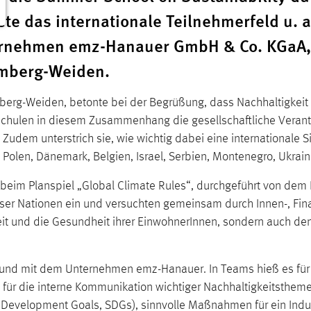
te das internationale Teilnehmerfeld u. a
ternehmen emz-Hanauer GmbH & Co. KGaA
Amberg-Weiden.
mberg-Weiden, betonte bei der Begrüßung, dass Nachhaltigkeit
hschulen in diesem Zusammenhang die gesellschaftliche Veran
n. Zudem unterstrich sie, wie wichtig dabei eine internationale
Polen, Dänemark, Belgien, Israel, Serbien, Montenegro, Ukra
l beim Planspiel „Global Climate Rules“, durchgeführt von de
erser Nationen ein und versuchten gemeinsam durch Innen-, F
nheit und die Gesundheit ihrer EinwohnerInnen, sondern auch 
 und mit dem Unternehmen emz-Hanauer. In Teams hieß es für d
 für die interne Kommunikation wichtiger Nachhaltigkeitsthem
e Development Goals, SDGs), sinnvolle Maßnahmen für ein Indu