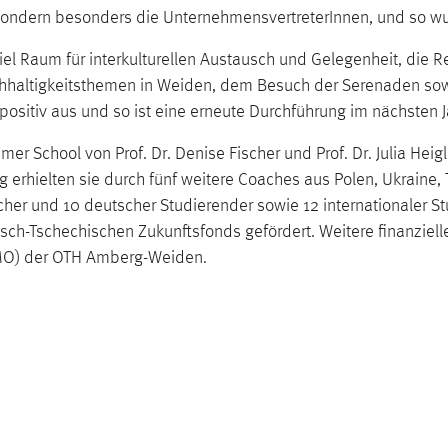
sondern besonders die UnternehmensvertreterInnen, und so wu
l Raum für interkulturellen Austausch und Gelegenheit, die 
hhaltigkeitsthemen in Weiden, dem Besuch der Serenaden sowi
positiv aus und so ist eine erneute Durchführung im nächsten Ja
mmer School von Prof. Dr. Denise Fischer und Prof. Dr. Julia 
g erhielten sie durch fünf weitere Coaches aus Polen, Ukraine
her und 10 deutscher Studierender sowie 12 internationaler S
tsch-Tschechischen Zukunftsfonds gefördert. Weitere finanziel
MO) der OTH Amberg-Weiden.