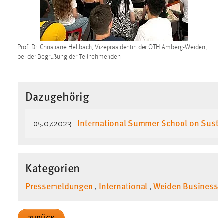
Cookie Laufzeit:
MibewSessionID, mibew-chat-frame-
style-5e9dbeb1811c0446 =
Sitzungslaufzeit, mibew_locale = 3
Jahre, MIBEW_UserID = 1 Jahr
Prof. Dr. Christiane Hellbach, Vizepräsidentin der OTH Amberg-Weiden,
bei der Begrüßung der Teilnehmenden
Login
Name:
fe_user, be_user, be_lastLoginProvider
Dazugehörig
Zweck:
Dieser Cookie ist notwendig um sich an
der Website einloggen zu können.
International Summer School on Sust
05.07.2023
Cookie Laufzeit:
24 Stunden
Kategorien
STATISTIK
Pressemeldungen
International
Weiden Business
,
,
Statistik Cookies erfassen Informationen anonym.
Diese Informationen helfen uns zu verstehen, wie
unsere Besucher unsere Website nutzen.
ZURÜCK