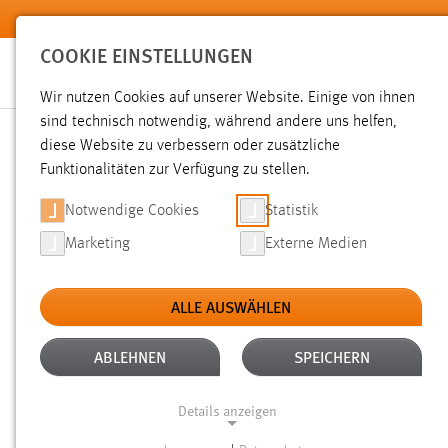
Zum Hauptinhalt springen
COOKIE EINSTELLUNGEN
Wir nutzen Cookies auf unserer Website. Einige von ihnen
Sie sind hier:
sind technisch notwendig, während andere uns helfen,
News der OTH Amberg-Weiden
Hochschule
Aktuelles
diese Website zu verbessern oder zusätzliche
Funktionalitäten zur Verfügung zu stellen.
SOMMER, SONNE, SCHWEIS
Notwendige Cookies
Statistik
Marketing
Externe Medien
CHOOL AN DER OTH AMBE
ALLE AUSWÄHLEN
28.07.2022
ABLEHNEN
SPEICHERN
35 Studierende aus 9 Ländern von 12 
Woche intensiv mit dem Thema Nachh
Details anzeigen
und lehrreichen Programm überzeugte