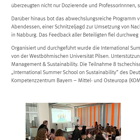
in diesem Cookie gespeichert, ob man
überzeugten nicht nur Dozierende und ProfessorInnnen, 
eingeloggt ist.
Darüber hinaus bot das abwechslungsreiche Programm vie
Abendessen, einer Schnitzeljagd zur Umsetzung von Nac
Sprachpräferenz
in Nabburg. Das Feedback aller Beteiligten fiel durchweg 
Name:
site-language-preference
Organisiert und durchgeführt wurde die International Su
Zweck:
Das Cookie speichert die gewählte
von der Westböhmischen Universität Pilsen. Unterstützun
Sprache der Website.
Management & Sustainability. Die Teilnahme 8 tschechisc
„International Summer School on Sustainability“ des Deu
Cookie Laufzeit:
30 Tage
Kompetenzzentrum Bayern – Mittel- und Osteuropa (KO
Chat
Name:
MibewSessionID, MIBEW_UserID,
mibew_locale, mibew-chat-frame-style-
5e9dbeb1811c0446
Zweck:
Wird benötigt um die Chatfunktion
nutzen zu können.