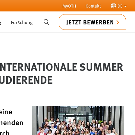
MyOTH
Kontakt
DE
JETZT BEWERBEN
g
Forschung
SUCHE
NTERNATIONALE SUMMER S
UDIERENDE
eine
nnenden
rch