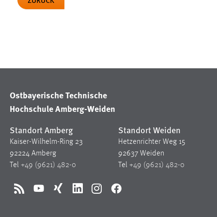
Matomo
Name:
_pk_ref, _pk_cvar, _pk_id, _pk_ses
Zweck:
Zugriffsstatistik
Cookie Laufzeit:
Max. 13 Monate
Ostbayerische Technische
Hochschule Amberg-Weiden
MARKETING
Standort Amberg
Standort Weiden
Marketing Cookies werden von Drittanbietern
Kaiser-Wilhelm-Ring 23
Hetzenrichter Weg 15
verwendet, um personalisierte Werbung anzuzeigen.
92224 Amberg
92637 Weiden
Sie tun dies, indem sie Besucher über Websites
Tel
+49 (9621) 482-0
Tel
+49 (9621) 482-0
hinweg verfolgen.
Google Ads
RSS
YouTube
Xing
LinkedIn
Instagram
Facebook
Name:
_gcl_au