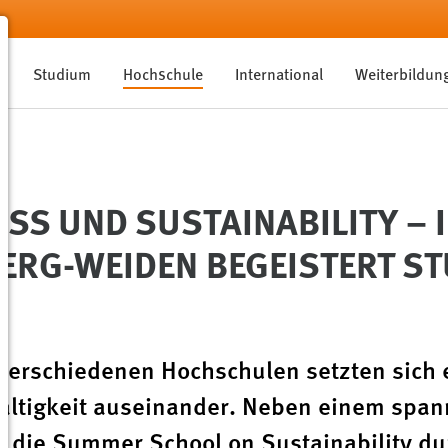
Studium
Hochschule
International
Weiterbildun
S UND SUSTAINABILITY – I
RG-WEIDEN BEGEISTERT ST
verschiedenen Hochschulen setzten sich 
altigkeit auseinander. Neben einem spa
 die Summer School on Sustainability du