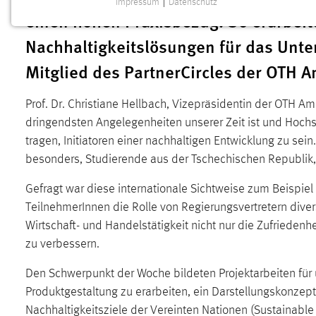
Impressum
|
Datenschutz
NOTWENDIGE COOKIES
einen hohen Praxisbezug. So erarbeite
Notwendige Cookies ermöglichen grundlegende
Nachhaltigkeitslösungen für das Un
Funktionen und sind für die einwandfreie Funktion der
Mitglied des PartnerCircles der OTH 
Website erforderlich.
Einverständnis
Prof. Dr. Christiane Hellbach, Vizepräsidentin der OTH A
dringendsten Angelegenheiten unserer Zeit ist und Hoc
Name:
cookie_consent
tragen, Initiatoren einer nachhaltigen Entwicklung zu sei
Zweck:
besonders, Studierende aus der Tschechischen Republik, 
Dieser Cookie speichert die
ausgewählten Einverständnis-Optionen
Gefragt war diese internationale Sichtweise zum Beispie
des Benutzers
TeilnehmerInnen die Rolle von Regierungsvertretern div
Cookie Laufzeit:
1 Jahr
Wirtschaft- und Handelstätigkeit nicht nur die Zufriede
zu verbessern.
Performance
Den Schwerpunkt der Woche bildeten Projektarbeiten für
Name:
staticfilecache
Produktgestaltung zu erarbeiten, ein Darstellungskonzept
Nachhaltigkeitsziele der Vereinten Nationen (Sustainabl
Zweck:
Für performante Seitenauslieferung wird