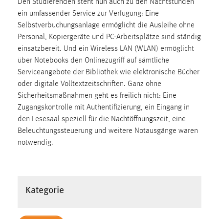
Den Studierenden steht nun auch zu den Nachtstunden
30 Tage
ein umfassender Service zur Verfügung: Eine
Selbstverbuchungsanlage ermöglicht die Ausleihe ohne
Chat
Personal, Kopiergeräte und PC-Arbeitsplätze sind ständig
einsatzbereit. Und ein Wireless LAN (WLAN) ermöglicht
Name:
über Notebooks den Onlinezugriff auf sämtliche
MibewSessionID, MIBEW_UserID, mibew_locale, mibew-
Serviceangebote der Bibliothek wie elektronische Bücher
chat-frame-style-5e9dbeb1811c0446
oder digitale Volltextzeitschriften. Ganz ohne
Zweck:
Sicherheitsmaßnahmen geht es freilich nicht: Eine
Wird benötigt um die Chatfunktion nutzen zu können.
Zugangskontrolle mit Authentifizierung, ein Eingang in
Cookie Laufzeit:
den Lesesaal speziell für die Nachtöffnungszeit, eine
MibewSessionID, mibew-chat-frame-style-
Beleuchtungssteuerung und weitere Notausgänge waren
5e9dbeb1811c0446 = Sitzungslaufzeit, mibew_locale = 3
notwendig.
Jahre, MIBEW_UserID = 1 Jahr
Login
Kategorie
Name:
fe_user, be_user, be_lastLoginProvider