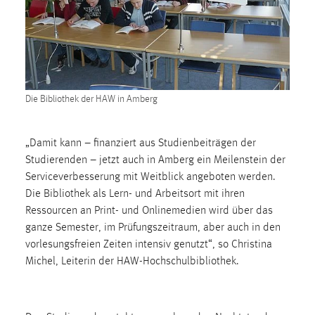
1 Jahr
Performance
Name:
staticfilecache
Die Bibliothek der HAW in Amberg
Zweck:
Für performante Seitenauslieferung wird in diesem Cookie
„Damit kann – finanziert aus Studienbeiträgen der
gespeichert, ob man eingeloggt ist.
Studierenden – jetzt auch in Amberg ein Meilenstein der
Serviceverbesserung mit Weitblick angeboten werden.
Sprachpräferenz
Die Bibliothek als Lern- und Arbeitsort mit ihren
Ressourcen an Print- und Onlinemedien wird über das
Name:
ganze Semester, im Prüfungszeitraum, aber auch in den
site-language-preference
vorlesungsfreien Zeiten intensiv genutzt“, so Christina
Michel, Leiterin der HAW-Hochschulbibliothek.
Zweck:
Das Cookie speichert die gewählte Sprache der Website.
Cookie Laufzeit: