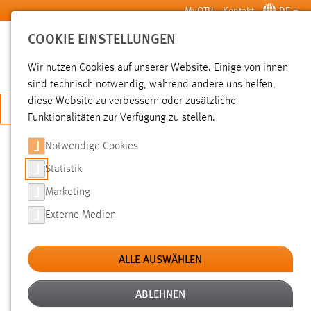
Zum Hauptinhalt springen
MyOTH
Kontakt
DE
COOKIE EINSTELLUNGEN
SUCHE
Wir nutzen Cookies auf unserer Website. Einige von ihnen
sind technisch notwendig, während andere uns helfen,
diese Website zu verbessern oder zusätzliche
JETZT BEWERBEN
Funktionalitäten zur Verfügung zu stellen.
Sie sind hier:
News der OTH Amberg-Weiden
Hochschule
Aktuelles
Notwendige Cookies
Statistik
START DER 24-STUNDEN-
Marketing
BIBLIOTHEK IN AMBERG
Externe Medien
23.03.2010
ALLE AUSWÄHLEN
Mit Beginn des Sommersemesters 2010
geht an der Hochschule in Amberg die 24-
ABLEHNEN