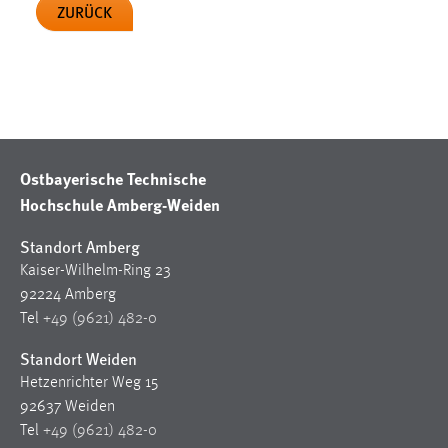
ZURÜCK
Zweck:
Dieser Cookie ist notwendig um sich an der Website
einloggen zu können.
Cookie Laufzeit:
24 Stunden
Ostbayerische Technische
STATISTIK
Hochschule Amberg-Weiden
Statistik Cookies erfassen Informationen anonym.
Standort Amberg
Diese Informationen helfen uns zu verstehen, wie
Kaiser-Wilhelm-Ring 23
unsere Besucher unsere Website nutzen.
92224 Amberg
Tel
+49 (9621) 482-0
Matomo
Standort Weiden
Name:
Hetzenrichter Weg 15
_pk_ref, _pk_cvar, _pk_id, _pk_ses
92637 Weiden
Zweck:
Tel
+49 (9621) 482-0
Zugriffsstatistik