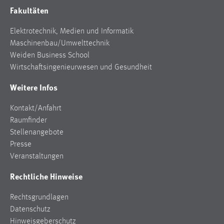
Fakultäten
Conversion-Tracking
Cookie Laufzeit:
Elektrotechnik, Medien und Informatik
3 Monate
Maschinenbau/Umwelttechnik
Weiden Business School
Wirtschaftsingenieurwesen und Gesundheit
Facebook Pixel
Weitere Infos
Name:
_fbp
Kontakt/Anfahrt
Anbieter:
Raumfinder
Facebook
Stellenangebote
Presse
Zweck:
Veranstaltungen
Conversion-Tracking
Rechtliche Hinweise
Cookie Laufzeit:
3 Monate
Rechtsgrundlagen
Datenschutz
Hinweisgeberschutz