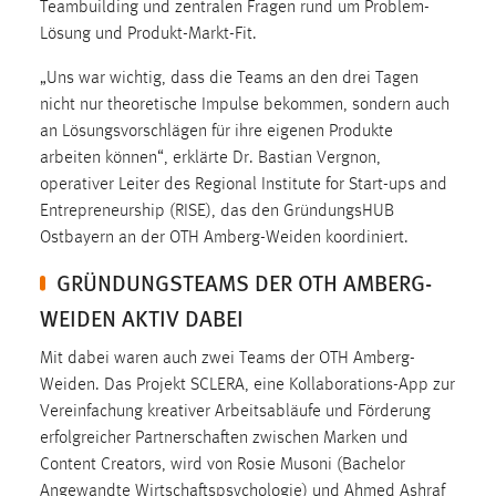
Teambuilding und zentralen Fragen rund um Problem-
Zweck:
Lösung und Produkt-Markt-Fit.
Dieser Cookie ist notwendig um sich an der Website
einloggen zu können.
„Uns war wichtig, dass die Teams an den drei Tagen
nicht nur theoretische Impulse bekommen, sondern auch
Cookie Laufzeit:
an Lösungsvorschlägen für ihre eigenen Produkte
24 Stunden
arbeiten können“, erklärte Dr. Bastian Vergnon,
operativer Leiter des Regional Institute for Start-ups and
Entrepreneurship (RISE), das den GründungsHUB
STATISTIK
Ostbayern an der OTH Amberg-Weiden koordiniert.
Statistik Cookies erfassen Informationen anonym.
GRÜNDUNGSTEAMS DER OTH AMBERG-
Diese Informationen helfen uns zu verstehen, wie
unsere Besucher unsere Website nutzen.
WEIDEN AKTIV DABEI
Matomo
Mit dabei waren auch zwei Teams der OTH Amberg-
Weiden. Das Projekt SCLERA, eine Kollaborations-App zur
Name:
Vereinfachung kreativer Arbeitsabläufe und Förderung
_pk_ref, _pk_cvar, _pk_id, _pk_ses
erfolgreicher Partnerschaften zwischen Marken und
Content Creators, wird von Rosie Musoni (Bachelor
Zweck:
Angewandte Wirtschaftspsychologie) und Ahmed Ashraf
Zugriffsstatistik