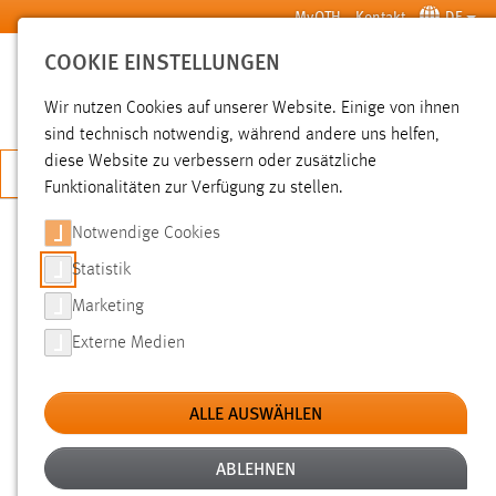
Zum Hauptinhalt springen
MyOTH
Kontakt
DE
COOKIE EINSTELLUNGEN
SUCHE
Wir nutzen Cookies auf unserer Website. Einige von ihnen
sind technisch notwendig, während andere uns helfen,
diese Website zu verbessern oder zusätzliche
JETZT BEWERBEN
Funktionalitäten zur Verfügung zu stellen.
Sie sind hier:
News der OTH Amberg-Weiden
Hochschule
Aktuelles
Notwendige Cookies
Statistik
START-UP BOOTCAMP: MIT
Marketing
INNOVATION, AUSTAUSCH UND
Externe Medien
TEAMGEIST ZUM
GRÜNDUNGSERFOLG
ALLE AUSWÄHLEN
Erstes Bootcamp des GründungsHUB
ABLEHNEN