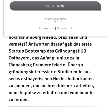
Ostbayern bringt Gründungsteams aus
ganz Ostbayern zusammen
SPEICHERN
25.06.2025
Details anzeigen
Wie lässt sich Gründungskultur in
Ostbayern stärken –
Impressum
|
Datenschutz
NOTWENDIGE COOKIES
hochschulübergreifend, praxisnah und
Notwendige Cookies ermöglichen grundlegende
vernetzt? Antworten darauf gab das erste
Funktionen und sind für die einwandfreie Funktion der
Startup Bootcamp des GründungsHUB
Website erforderlich.
Ostbayern, das Anfang Juni 2025 in
Einverständnis
Tännesberg Premiere feierte. Über 30
gründungsinteressierte Studierende aus
Name:
sechs ostbayerischen Hochschulen kamen
cookie_consent
zusammen, um an ihren Ideen zu arbeiten,
Zweck:
neue Impulse zu erhalten und voneinander
Dieser Cookie speichert die ausgewählten Einverständnis-
Optionen des Benutzers
zu lernen.
Cookie Laufzeit: