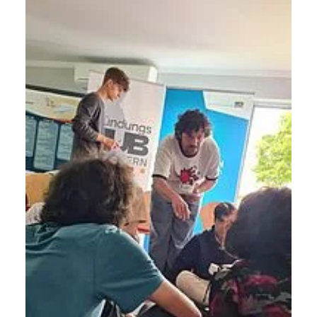
1 Jahr
Performance
Name:
staticfilecache
Zweck:
Für performante Seitenauslieferung wird in diesem Cookie
gespeichert, ob man eingeloggt ist.
Sprachpräferenz
Name:
site-language-preference
Zweck:
Das Cookie speichert die gewählte Sprache der Website.
Cookie Laufzeit: