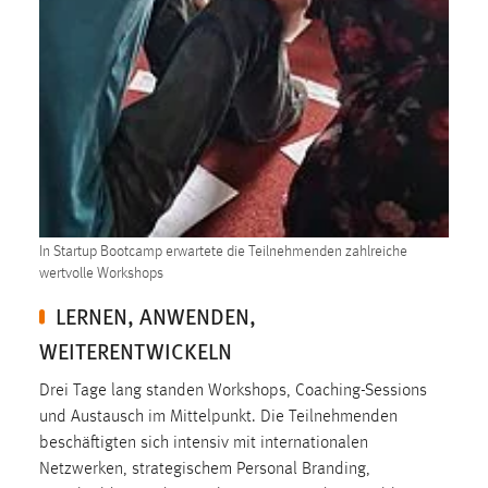
30 Tage
Chat
Name:
MibewSessionID, MIBEW_UserID, mibew_locale, mibew-
chat-frame-style-5e9dbeb1811c0446
Zweck:
Wird benötigt um die Chatfunktion nutzen zu können.
In Startup Bootcamp erwartete die Teilnehmenden zahlreiche
Cookie Laufzeit:
wertvolle Workshops
MibewSessionID, mibew-chat-frame-style-
LERNEN, ANWENDEN,
5e9dbeb1811c0446 = Sitzungslaufzeit, mibew_locale = 3
Jahre, MIBEW_UserID = 1 Jahr
WEITERENTWICKELN
Drei Tage lang standen Workshops, Coaching-Sessions
Login
und Austausch im Mittelpunkt. Die Teilnehmenden
Name:
beschäftigten sich intensiv mit internationalen
fe_user, be_user, be_lastLoginProvider
Netzwerken, strategischem Personal Branding,