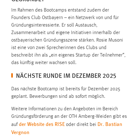
Conversion-Tracking
Im Rahmen des Bootcamps entstand zudem der
Founders Club Ostbayern – ein Netzwerk von und für
Cookie Laufzeit:
3 Monate
Gründungsinteressierte. Er soll Austausch,
Zusammenarbeit und eigene Initiativen innerhalb der
ostbayerischen Gründungsszene stärken. Rosie Musoni
Facebook Pixel
ist eine von zwei Sprecherinnen des Clubs und
beschreibt ihn als „ein eigenes Startup der Teilnehmer“,
Name:
_fbp
das künftig weiter wachsen soll.
NÄCHSTE RUNDE IM DEZEMBER 2025
Anbieter:
Facebook
Das nächste Bootcamp ist bereits für Dezember 2025
Zweck:
geplant. Bewerbungen sind ab sofort möglich.
Conversion-Tracking
Weitere Informationen zu den Angeboten im Bereich
Cookie Laufzeit:
Gründungsförderung an der OTH Amberg-Weiden gibt es
3 Monate
der Website des RISE
Dr. Bastian
auf
oder direkt bei
Vergnon