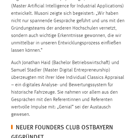
(Master Artificial Intelligence for Industrial Applications)
Cookie Laufzeit:
entwickelt. Musoni zeigte sich begeistert: „Wir haben
Max. 13 Monate
nicht nur spannende Gespräche geführt und uns mit den
Gründungsteams der anderen Hochschulen vernetzt,
sondern auch wichtige Erkenntnisse gewonnen, die wir
MARKETING
unmittelbar in unseren Entwicklungsprozess einfließen
lassen können.“
Marketing Cookies werden von Drittanbietern
verwendet, um personalisierte Werbung anzuzeigen.
Auch Jonathan Haid (Bachelor Betriebswirtschaft) und
Sie tun dies, indem sie Besucher über Websites
Samuel Stadler (Master Digital Entrepreneurship)
hinweg verfolgen.
überzeugten mit ihrer Idee Individual Classics Appraisal
– ein digitales Analyse- und Bewertungssystem für
Google Ads
historische Fahrzeuge. Sie nahmen vor allem aus den
Gesprächen mit den Referentinnen und Referenten
Name:
wertvolle Impulse mit: „Genial“ sei der Austausch
_gcl_au
gewesen.
Anbieter:
NEUER FOUNDERS CLUB OSTBAYERN
Google Ireland Limited
GEGRÜNDET
Zweck: