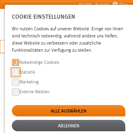
Zum Hauptinhalt springen
MyOTH
Kontakt
DE
COOKIE EINSTELLUNGEN
SUCHE
Wir nutzen Cookies auf unserer Website. Einige von ihnen
sind technisch notwendig, während andere uns helfen,
diese Website zu verbessern oder zusätzliche
JETZT BEWERBEN
Funktionalitäten zur Verfügung zu stellen.
Sie sind hier:
News der OTH Amberg-Weiden
Hochschule
Aktuelles
Notwendige Cookies
Statistik
START ZUM RACE ACROSS
Marketing
AMERICA
Externe Medien
18.06.2012
ALLE AUSWÄHLEN
Seit dem 16. Juni 2012 kämpfen sich Teams
aus aller Welt auf ihren Fahrrädern quer
ABLEHNEN