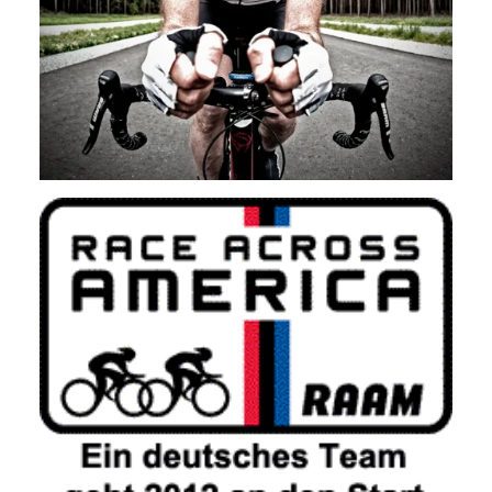
1 Jahr
Performance
Name:
staticfilecache
Zweck:
Für performante Seitenauslieferung wird in diesem Cookie
gespeichert, ob man eingeloggt ist.
Sprachpräferenz
Name:
site-language-preference
Zweck:
Das Cookie speichert die gewählte Sprache der Website.
Cookie Laufzeit: