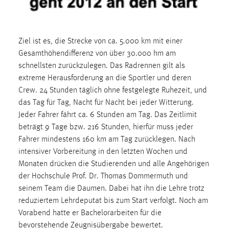
30 Tage
Chat
Ziel ist es, die Strecke von ca. 5.000 km mit einer
Name:
Gesamthöhendifferenz von über 30.000 hm am
MibewSessionID, MIBEW_UserID, mibew_locale, mibew-
schnellsten zurückzulegen. Das Radrennen gilt als
chat-frame-style-5e9dbeb1811c0446
extreme Herausforderung an die Sportler und deren
Crew. 24 Stunden täglich ohne festgelegte Ruhezeit, und
Zweck:
das Tag für Tag, Nacht für Nacht bei jeder Witterung.
Wird benötigt um die Chatfunktion nutzen zu können.
Jeder Fahrer fährt ca. 6 Stunden am Tag. Das Zeitlimit
Cookie Laufzeit:
beträgt 9 Tage bzw. 216 Stunden, hierfür muss jeder
MibewSessionID, mibew-chat-frame-style-
Fahrer mindestens 160 km am Tag zurücklegen. Nach
5e9dbeb1811c0446 = Sitzungslaufzeit, mibew_locale = 3
intensiver Vorbereitung in den letzten Wochen und
Jahre, MIBEW_UserID = 1 Jahr
Monaten drücken die Studierenden und alle Angehörigen
der Hochschule Prof. Dr. Thomas Dommermuth und
Login
seinem Team die Daumen. Dabei hat ihn die Lehre trotz
reduziertem Lehrdeputat bis zum Start verfolgt. Noch am
Name:
Vorabend hatte er Bachelorarbeiten für die
fe_user, be_user, be_lastLoginProvider
bevorstehende Zeugnisübergabe bewertet.