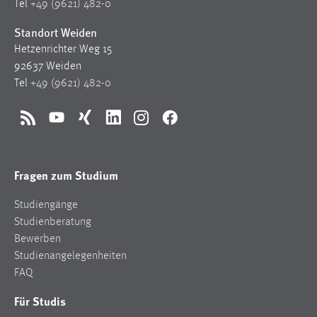
Tel
+49 (9621) 482-0
Cookie Laufzeit:
Standort Weiden
Max. 13 Monate
Hetzenrichter Weg 15
92637 Weiden
Tel
+49 (9621) 482-0
MARKETING
Marketing Cookies werden von Drittanbietern
RSS
YouTube
Xing
LinkedIn
Instagram
Facebook
verwendet, um personalisierte Werbung anzuzeigen.
Sie tun dies, indem sie Besucher über Websites
hinweg verfolgen.
Fragen zum Studium
Google Ads
Studiengänge
Studienberatung
Name:
Bewerben
_gcl_au
Studienangelegenheiten
FAQ
Anbieter:
Google Ireland Limited
Für Studis
Zweck: