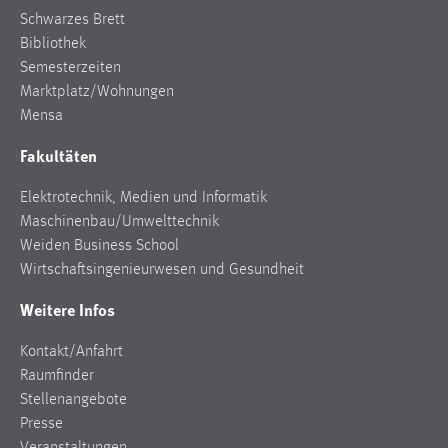
Schwarzes Brett
Conversion-Tracking
Bibliothek
Cookie Laufzeit:
Semesterzeiten
3 Monate
Marktplatz/Wohnungen
Mensa
Facebook Pixel
Fakultäten
Name:
Elektrotechnik, Medien und Informatik
_fbp
Maschinenbau/Umwelttechnik
Anbieter:
Weiden Business School
Facebook
Wirtschaftsingenieurwesen und Gesundheit
Zweck:
Weitere Infos
Conversion-Tracking
Kontakt/Anfahrt
Cookie Laufzeit:
Raumfinder
3 Monate
Stellenangebote
Presse