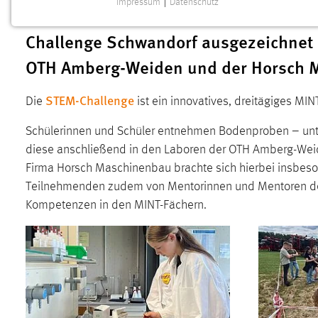
Impressum
|
Datenschutz
1.000 Euro dotiert sind. In der Kate
NOTWENDIGE COOKIES
Challenge Schwandorf ausgezeichnet 
Notwendige Cookies ermöglichen grundlegende
Funktionen und sind für die einwandfreie Funktion der
OTH Amberg-Weiden und der Horsch 
Website erforderlich.
STEM-Challenge
Die
ist ein innovatives, dreitägiges M
Einverständnis
Schülerinnen und Schüler entnehmen Bodenproben – unte
Name:
cookie_consent
diese anschließend in den Laboren der OTH Amberg-Weid
Zweck:
Dieser Cookie speichert die
Firma Horsch Maschinenbau brachte sich hierbei insbeson
ausgewählten Einverständnis-Optionen
Teilnehmenden zudem von Mentorinnen und Mentoren der 
des Benutzers
Kompetenzen in den MINT-Fächern.
Cookie Laufzeit:
1 Jahr
Performance
Name:
staticfilecache
Zweck:
Für performante Seitenauslieferung wird