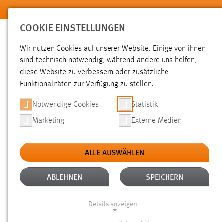
Zum Hauptinhalt springen
COOKIE EINSTELLUNGEN
Wir nutzen Cookies auf unserer Website. Einige von ihnen
Sie sind hier:
sind technisch notwendig, während andere uns helfen,
News der OTH Amberg-Weiden
Hochschule
Aktuelles
diese Website zu verbessern oder zusätzliche
Funktionalitäten zur Verfügung zu stellen.
STEM-CHALLENGE UNTER 
Notwendige Cookies
Statistik
Marketing
Externe Medien
06.05.2026
ALLE AUSWÄHLEN
Die besten Lösungen für aktuelle Her
Region – ein überzeugendes Beispiel 
ABLEHNEN
SPEICHERN
„opf.rocks – Deine Oberpfalz. Deine Id
Details anzeigen
abzubilden, wurden die Auszeichnunge