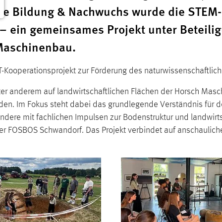
gorie Bildung & Nachwuchs wurde die STEM-
– ein gemeinsames Projekt unter Beteili
Maschinenbau.
INT-Kooperationsprojekt zur Förderung des naturwissenschaftli
r anderem auf landwirtschaftlichen Flächen der Horsch Mas
en. Im Fokus steht dabei das grundlegende Verständnis für d
dere mit fachlichen Impulsen zur Bodenstruktur und landwirtsc
FOSBOS Schwandorf. Das Projekt verbindet auf anschauliche W