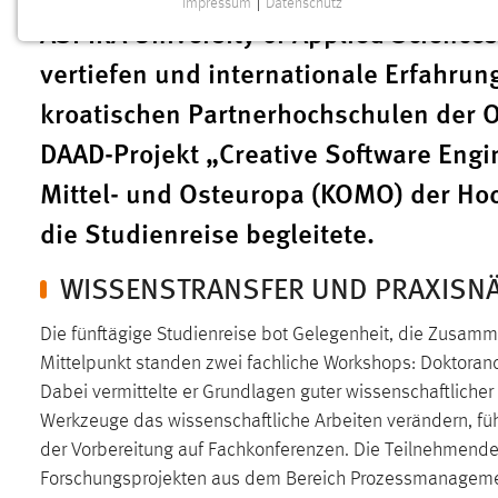
Impressum
|
Datenschutz
NOTWENDIGE COOKIES
ASPIRA University of Applied Sciences
Notwendige Cookies ermöglichen grundlegende
vertiefen und internationale Erfahrun
Funktionen und sind für die einwandfreie Funktion der
kroatischen Partnerhochschulen der 
Website erforderlich.
DAAD-Projekt „Creative Software Eng
Einverständnis
Mittel- und Osteuropa (KOMO) der Hoch
Name:
cookie_consent
die Studienreise begleitete.
Zweck:
Dieser Cookie speichert die
ausgewählten Einverständnis-Optionen
WISSENSTRANSFER UND PRAXISN
des Benutzers
Die fünftägige Studienreise bot Gelegenheit, die Zusam
Cookie Laufzeit:
1 Jahr
Mittelpunkt standen zwei fachliche Workshops: Doktoran
Dabei vermittelte er Grundlagen guter wissenschaftlicher
Performance
Werkzeuge das wissenschaftliche Arbeiten verändern, füh
der Vorbereitung auf Fachkonferenzen. Die Teilnehmende
Name:
staticfilecache
Forschungsprojekten aus dem Bereich Prozessmanagemen
Zweck:
Für performante Seitenauslieferung wird