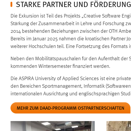
STARKE PARTNER UND FÖRDERUN
Cookie Laufzeit:
MibewSessionID, mibew-chat-frame-
style-5e9dbeb1811c0446 =
Die Exkursion ist Teil des Projekts „Creative Software 
Sitzungslaufzeit, mibew_locale = 3
Stärkung der Zusammenarbeit in Lehre und Forschung zwis
Jahre, MIBEW_UserID = 1 Jahr
2014 bestehenden Beziehungen zwischen der OTH Amberg-
Bereits im Januar 2025 nahmen die kroatischen Partner J
Login
weiterer Hochschulen teil. Eine Fortsetzung des Formats 
Name:
fe_user, be_user, be_lastLoginProvider
Neben den Mobilitätspauschalen für den Aufenthalt der S
Zweck:
Dieser Cookie ist notwendig um sich an
kommenden Wintersemester finanziert werden.
der Website einloggen zu können.
Die ASPIRA University of Applied Sciences ist eine privat
Cookie Laufzeit:
24 Stunden
den Bereichen Sportmanagement, Informatik (Softwareent
internationalen Ausrichtung und englischsprachigen Stu
STATISTIK
MEHR ZUM DAAD-PROGRAMM OSTPARTNERSCHAFTEN
Statistik Cookies erfassen Informationen anonym.
Diese Informationen helfen uns zu verstehen, wie
unsere Besucher unsere Website nutzen.