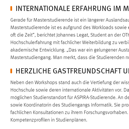
INTERNATIONALE ERFAHRUNG IM 
in diesem Cookie gespeichert, ob man
eingeloggt ist.
Gerade für Masterstudierende ist ein längerer Auslandsau
Sprachpräferenz
Masterstudierende ist es aufgrund des Workloads sowie er
oft die Zeit“, berichtet Johannes Legat, Student an der 
Name:
site-language-preference
Hochschulerfahrung mit fachlicher Weiterbildung zu verbi
akademische Entwicklung. „Das war ein gelungener Austausc
Zweck:
Das Cookie speichert die gewählte
Sprache der Website.
Masterstudiengang. Man merkt, dass die Studierenden n
Cookie Laufzeit:
HERZLICHE GASTFREUNDSCHAFT U
30 Tage
Neben den Workshops stand auch die Vertiefung der wissen
Chat
Hochschule sowie deren internationale Aktivitäten vor. 
Name:
MibewSessionID, MIBEW_UserID,
möglichen Studienstandort für ASPIRA-Studierende. An 
mibew_locale, mibew-chat-frame-style-
sowie Koordinatorin des Studiengangs Informatik. Sie pro
5e9dbeb1811c0446
fachlichen Konsultationen zu ihrem Forschungsvorhaben.
Zweck:
Wird benötigt um die Chatfunktion
Kompetenzprofilen in Studienplänen.
nutzen zu können.