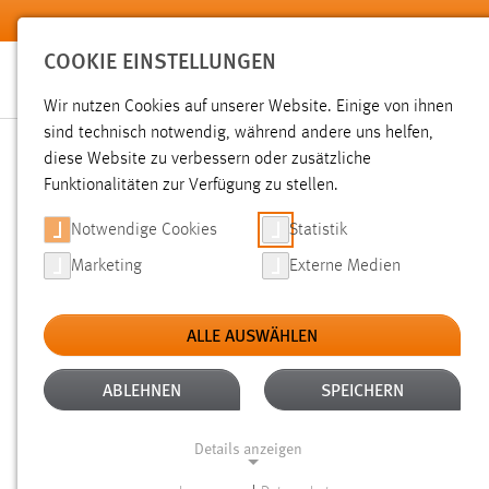
Zum Hauptinhalt springen
COOKIE EINSTELLUNGEN
Wir nutzen Cookies auf unserer Website. Einige von ihnen
Sie sind hier:
sind technisch notwendig, während andere uns helfen,
News der OTH Amberg-Weiden
Hochschule
Aktuelles
diese Website zu verbessern oder zusätzliche
Funktionalitäten zur Verfügung zu stellen.
STUDIENREISE NACH KROA
Notwendige Cookies
Statistik
Marketing
Externe Medien
SPLIT
ALLE AUSWÄHLEN
28.05.2026
ABLEHNEN
SPEICHERN
Ein kurzer Auslandsaufenthalt trotz 
Masterstudiengangs „Digital Business
Details anzeigen
Prof. Dr. Matthias Lederer und Doktor