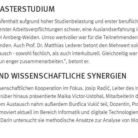
MASTERSTUDIUM
fenthalt aufgrund hoher Studienbelastung und erster beruflich
ster Arbeitsverpflichtungen schwer, eine Auslandserfahrung in
OTH Amberg-Weiden. Umso wertvoller war für die Teilnehmenden 
nden. Auch Prof. Dr. Matthias Lederer betont den Mehrwert sol
h - sowohl fachlich, als auch interkulturell. Gleichzeitig war
un enger zusammenarbeiten.“, betont er.
ND WISSENSCHAFTLICHE SYNERGIEN
schaftlichen Kooperation im Fokus. Josip Radić, Leiter des Int
Darüber hinaus präsentierte Maika Victor-Ustohal, Mitarbeite
dem Austausch nahm außerdem Đurđica Vukić teil, Dozentin, 
moviert aktuell im Bereich Informatik und digitale Technologie
 Darin untersucht sie methodische Ansätze zur Analyse von 