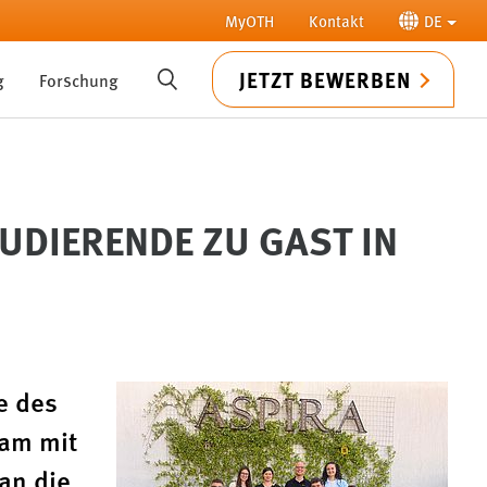
MyOTH
Kontakt
DE
JETZT BEWERBEN
g
Forschung
SUCHE
TUDIERENDE ZU GAST IN
e des
sam mit
an die