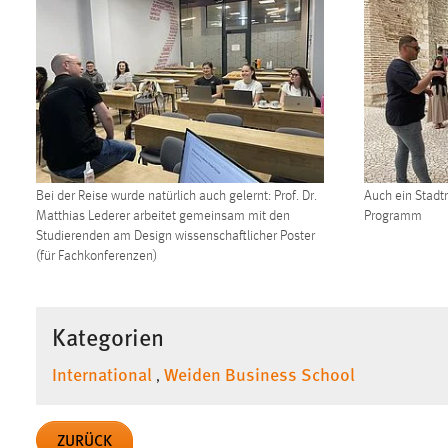
Matomo
Name:
_pk_ref, _pk_cvar, _pk_id, _pk_ses
Zweck:
Zugriffsstatistik
Cookie Laufzeit:
Max. 13 Monate
Bei der Reise wurde natürlich auch gelernt: Prof. Dr.
Auch ein Stadt
Matthias Lederer arbeitet gemeinsam mit den
Programm
MARKETING
Studierenden am Design wissenschaftlicher Poster
(für Fachkonferenzen)
Marketing Cookies werden von Drittanbietern
verwendet, um personalisierte Werbung anzuzeigen.
Sie tun dies, indem sie Besucher über Websites
Kategorien
hinweg verfolgen.
International
Weiden Business School
,
Google Ads
Name:
_gcl_au
ZURÜCK