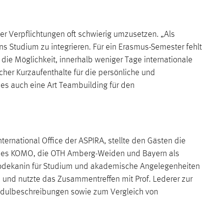
er Verpflichtungen oft schwierig umzusetzen. „Als
s Studium zu integrieren. Für ein Erasmus-Semester fehlt
die Möglichkeit, innerhalb weniger Tage internationale
cher Kurzaufenthalte für die persönliche und
 es auch eine Art Teambuilding für den
ernational Office der ASPIRA, stellte den Gästen die
rin des KOMO, die OTH Amberg-Weiden und Bayern als
Prodekanin für Studium und akademische Angelegenheiten
n und nutzte das Zusammentreffen mit Prof. Lederer zur
Modulbeschreibungen sowie zum Vergleich von