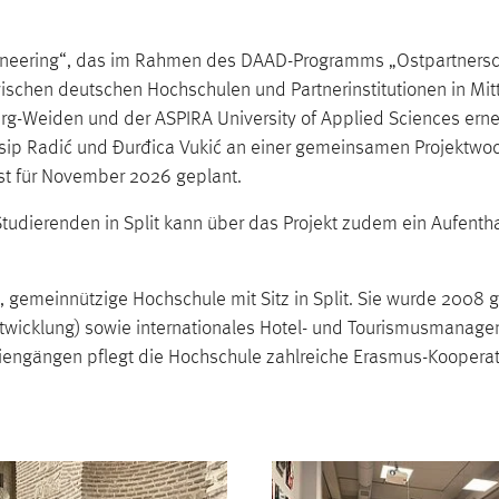
G
Engineering“, das im Rahmen des DAAD-Programms „Ostpartnersch
chen deutschen Hochschulen und Partnerinstitutionen in Mitte
Weiden und der ASPIRA University of Applied Sciences erneu
osip Radić und Đurđica Vukić an einer gemeinsamen Projektwoc
ist für November 2026 geplant.
tudierenden in Split kann über das Projekt zudem ein Aufenth
e, gemeinnützige Hochschule mit Sitz in Split. Sie wurde 2008 
wicklung) sowie internationales Hotel- und Tourismusmanagem
diengängen pflegt die Hochschule zahlreiche Erasmus-Kooperat