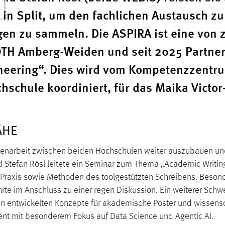
 in Split, um den fachlichen Austausch zu
gen zu sammeln. Die ASPIRA ist eine von 
OTH Amberg-Weiden und seit 2025 Partner
ineering“. Dies wird vom Kompetenzzentr
schule koordiniert, für das Maika Victor
ÄHE
menarbeit zwischen beiden Hochschulen weiter auszubauen und 
d Stefan Rösl leitete ein Seminar zum Thema „Academic Writi
 Praxis sowie Methoden des toolgestützten Schreibens. Besonde
rte im Anschluss zu einer regen Diskussion. Ein weiterer Sch
n entwickelten Konzepte für akademische Poster und wissensch
t mit besonderem Fokus auf Data Science und Agentic AI.