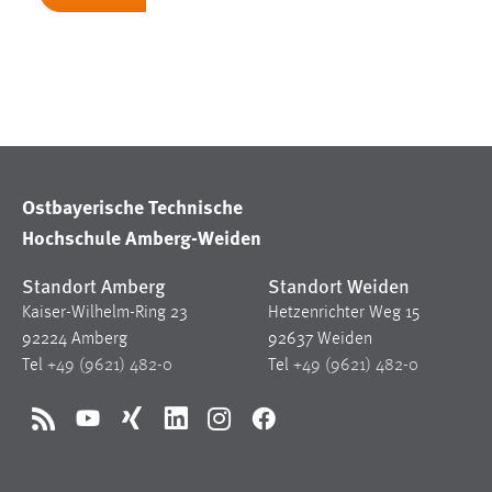
Anbieter:
Google Ireland Limited
Zweck:
Conversion-Tracking
Cookie Laufzeit:
3 Monate
Facebook Pixel
Ostbayerische Technische
Name:
_fbp
Hochschule Amberg-Weiden
Anbieter:
Facebook
Standort Amberg
Standort Weiden
Zweck:
Conversion-Tracking
Kaiser-Wilhelm-Ring 23
Hetzenrichter Weg 15
Cookie Laufzeit:
92224 Amberg
92637 Weiden
3 Monate
Tel
+49 (9621) 482-0
Tel
+49 (9621) 482-0
EXTERNE MEDIEN
RSS
YouTube
Xing
LinkedIn
Instagram
Facebook
Um Inhalte von Videoplattformen und Social Media
Plattformen anzeigen zu können, werden von diesen