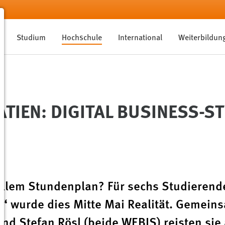
Studium
Hochschule
International
Weiterbildun
TIEN: DIGITAL BUSINESS-S
vollem Stundenplan? Für sechs Studierend
“ wurde dies Mitte Mai Realität. Gemein
and Stefan Rösl (beide WEBIS) reisten sie 