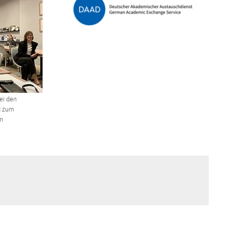
ei den
d zum
n