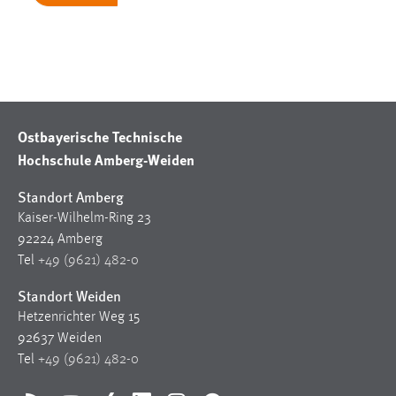
Cookie Laufzeit:
Max. 13 Monate
MARKETING
Ostbayerische Technische
Marketing Cookies werden von Drittanbietern
Hochschule Amberg-Weiden
verwendet, um personalisierte Werbung anzuzeigen.
Sie tun dies, indem sie Besucher über Websites
Standort Amberg
hinweg verfolgen.
Kaiser-Wilhelm-Ring 23
92224 Amberg
Google Ads
Tel
+49 (9621) 482-0
Name:
Standort Weiden
_gcl_au
Hetzenrichter Weg 15
92637 Weiden
Anbieter:
Tel
+49 (9621) 482-0
Google Ireland Limited
Zweck: