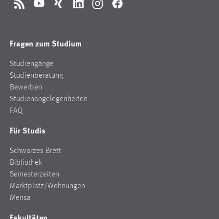
RSS
YouTube
Xing
LinkedIn
Instagram
Facebook
Conversion-Tracking
Cookie Laufzeit:
3 Monate
Fragen zum Studium
Studiengänge
Facebook Pixel
Studienberatung
Name:
Bewerben
_fbp
Studienangelegenheiten
FAQ
Anbieter:
Facebook
Für Studis
Zweck:
Schwarzes Brett
Conversion-Tracking
Bibliothek
Cookie Laufzeit:
Semesterzeiten
3 Monate
Marktplatz/Wohnungen
Mensa
Fakultäten