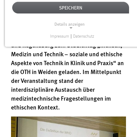
Technologiefolgenforschung und
SPEICHERN
Nachhaltige Unternehmensführung“ hatte
am Samstag, 22. November 2014, rund 100
Details anzeigen
Studierende der Ostbayerischen
Technischen Hochschulen Amberg-Weiden
Impressum
|
Datenschutz
NOTWENDIGE COOKIES
und Regensburg zum Studientag „Mensch,
Notwendige Cookies ermöglichen grundlegende
Medizin und Technik – soziale und ethische
Funktionen und sind für die einwandfreie Funktion der
Aspekte von Technik in Klinik und Praxis“ an
Website erforderlich.
die OTH in Weiden geladen. Im Mittelpunkt
der Veranstaltung stand der
Einverständnis
interdisziplinäre Austausch über
Name:
medizintechnische Fragestellungen im
cookie_consent
ethischen Kontext.
Zweck:
Dieser Cookie speichert die ausgewählten Einverständnis-
Optionen des Benutzers
Cookie Laufzeit: