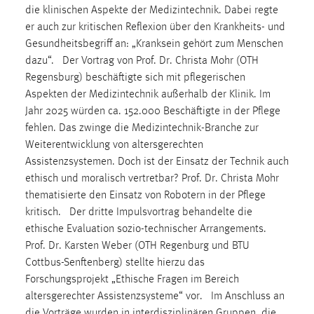
30 Tage
die klinischen Aspekte der Medizintechnik. Dabei regte
er auch zur kritischen Reflexion über den Krankheits- und
Chat
Gesundheitsbegriff an: „Kranksein gehört zum Menschen
dazu“. Der Vortrag von Prof. Dr. Christa Mohr (OTH
Name:
Regensburg) beschäftigte sich mit pflegerischen
MibewSessionID, MIBEW_UserID, mibew_locale, mibew-
Aspekten der Medizintechnik außerhalb der Klinik. Im
chat-frame-style-5e9dbeb1811c0446
Jahr 2025 würden ca. 152.000 Beschäftigte in der Pflege
fehlen. Das zwinge die Medizintechnik-Branche zur
Zweck:
Weiterentwicklung von altersgerechten
Wird benötigt um die Chatfunktion nutzen zu können.
Assistenzsystemen. Doch ist der Einsatz der Technik auch
Cookie Laufzeit:
ethisch und moralisch vertretbar? Prof. Dr. Christa Mohr
MibewSessionID, mibew-chat-frame-style-
thematisierte den Einsatz von Robotern in der Pflege
5e9dbeb1811c0446 = Sitzungslaufzeit, mibew_locale = 3
kritisch. Der dritte Impulsvortrag behandelte die
Jahre, MIBEW_UserID = 1 Jahr
ethische Evaluation sozio-technischer Arrangements.
Prof. Dr. Karsten Weber (OTH Regenburg und BTU
Login
Cottbus-Senftenberg) stellte hierzu das
Forschungsprojekt „Ethische Fragen im Bereich
Name:
altersgerechter Assistenzsysteme“ vor. Im Anschluss an
fe_user, be_user, be_lastLoginProvider
die Vorträge wurden in interdisziplinären Gruppen, die