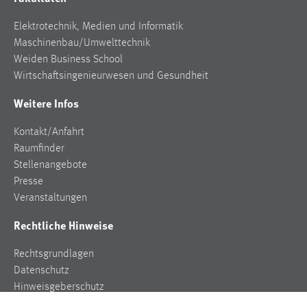
EXTERNE MEDIEN
Elektrotechnik, Medien und Informatik
Um Inhalte von Videoplattformen und Social Media
Maschinenbau/Umwelttechnik
Plattformen anzeigen zu können, werden von diesen
Weiden Business School
externen Medien Cookies gesetzt.
Wirtschaftsingenieurwesen und Gesundheit
YouTube
Weitere Infos
Kontakt/Anfahrt
Vimeo
Raumfinder
Stellenangebote
Presse
Veranstaltungen
Rechtliche Hinweise
Rechtsgrundlagen
Datenschutz
Hinweisgeberschutz
Impressum