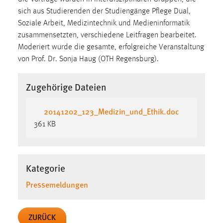
Zweck:
sich aus Studierenden der Studiengänge Pflege Dual,
Dieser Cookie ist notwendig um sich an der Website
Soziale Arbeit, Medizintechnik und Medieninformatik
einloggen zu können.
zusammensetzten, verschiedene Leitfragen bearbeitet.
Moderiert wurde die gesamte, erfolgreiche Veranstaltung
Cookie Laufzeit:
von Prof. Dr. Sonja Haug (OTH Regensburg).
24 Stunden
Zugehörige Dateien
STATISTIK
20141202_123_Medizin_und_Ethik.doc
Statistik Cookies erfassen Informationen anonym.
361 KB
Diese Informationen helfen uns zu verstehen, wie
unsere Besucher unsere Website nutzen.
Matomo
Kategorie
Name:
Pressemeldungen
_pk_ref, _pk_cvar, _pk_id, _pk_ses
Zweck:
ZURÜCK
Zugriffsstatistik