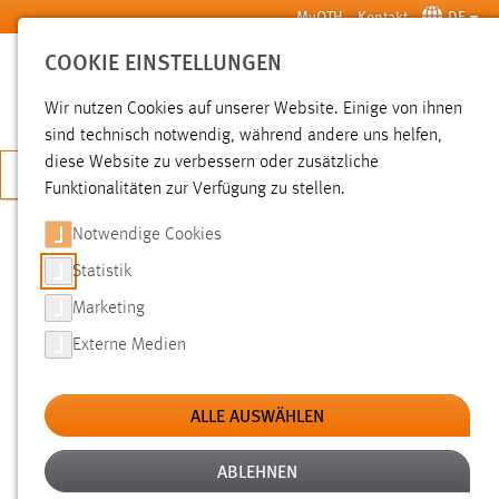
Zum Hauptinhalt springen
MyOTH
Kontakt
DE
COOKIE EINSTELLUNGEN
SUCHE
Wir nutzen Cookies auf unserer Website. Einige von ihnen
sind technisch notwendig, während andere uns helfen,
diese Website zu verbessern oder zusätzliche
JETZT BEWERBEN
Funktionalitäten zur Verfügung zu stellen.
Sie sind hier:
News der OTH Amberg-Weiden
Hochschule
Aktuelles
Notwendige Cookies
Statistik
STUDIENTAG: „MENSCH, MEDIZIN
Marketing
UND TECHNIK – SOZIALE UND
Externe Medien
ETHISCHE ASPEKTE“
ALLE AUSWÄHLEN
02.12.2014
Das OTH-Forschungscluster „Ethik,
ABLEHNEN