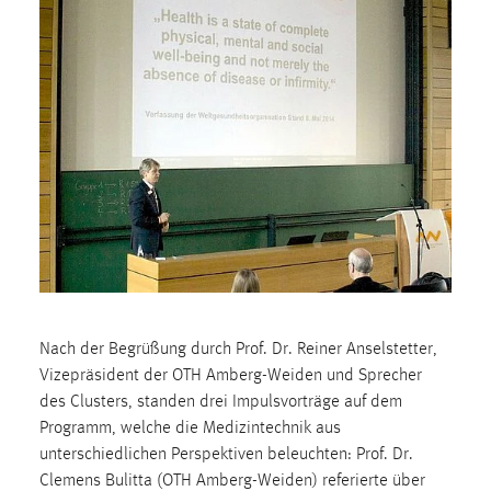
1 Jahr
Performance
Name:
staticfilecache
Zweck:
Für performante Seitenauslieferung wird in diesem Cookie
gespeichert, ob man eingeloggt ist.
Sprachpräferenz
Name:
Nach der Begrüßung durch Prof. Dr. Reiner Anselstetter,
site-language-preference
Vizepräsident der OTH Amberg-Weiden und Sprecher
des Clusters, standen drei Impulsvorträge auf dem
Zweck:
Programm, welche die Medizintechnik aus
Das Cookie speichert die gewählte Sprache der Website.
unterschiedlichen Perspektiven beleuchten: Prof. Dr.
Cookie Laufzeit:
Clemens Bulitta (OTH Amberg-Weiden) referierte über