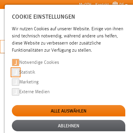
Zum Hauptinhalt springen
MyOTH
Kontakt
DE
COOKIE EINSTELLUNGEN
SUCHE
Wir nutzen Cookies auf unserer Website. Einige von ihnen
sind technisch notwendig, während andere uns helfen,
diese Website zu verbessern oder zusätzliche
JETZT BEWERBEN
Funktionalitäten zur Verfügung zu stellen.
Sie sind hier:
News der OTH Amberg-Weiden
Hochschule
Aktuelles
Notwendige Cookies
Statistik
STUDIERENDE ENTWICKELN IN
Marketing
INTERNATIONALEN TEAMS
Externe Medien
LÖSUNGEN FÜR DEN
GESCHICHTSPARK BÄRNAU-
ALLE AUSWÄHLEN
TACHOV
ABLEHNEN