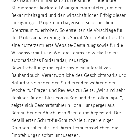
das Naturdorf in Bärnau zu unterstützen, indem die
Zweck:
Studierenden konkrete Lösungen erarbeiteten, um den
Dieser Cookie ist notwendig um sich an der Website
Bekanntheitsgrad und den wirtschaftlichen Erfolg dieser
einloggen zu können.
einzigartigen Projekte im bayerisch-tschechischen
Cookie Laufzeit:
Grenzraum zu erhöhen. So erstellten sie Vorschläge für
24 Stunden
die Professionalisierung des Social Media-Auftrittes, für
eine nutzerzentrierte Website-Gestaltung sowie für die
Wissensvermittlung. Weitere Teams entwickelten ein
automatisches Förderradar, neuartige
STATISTIK
Bewirtschaftungskonzepte sowie ein interaktives
Statistik Cookies erfassen Informationen anonym.
Bauhandbuch. Verantwortliche des Geschichtsparks und
Diese Informationen helfen uns zu verstehen, wie
Naturdorfs standen den Studierenden während der
unsere Besucher unsere Website nutzen.
Woche für Fragen und Reviews zur Seite. „Wir sind sehr
dankbar für den Blick von außen und den tollen Input“,
Matomo
zeigte sich Geschäftsführerin Ilona Hunsperger aus
Bärnau bei der Abschlusspräsentation begeistert. Die
Name:
detaillierten Schritt-für-Schritt-Anleitungen einiger
_pk_ref, _pk_cvar, _pk_id, _pk_ses
Gruppen sollen ihr und ihrem Team ermöglichen, die
Zweck:
Empfehlungen sofort umzusetzen.
Zugriffsstatistik