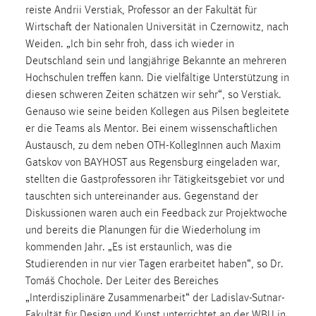
reiste Andrii Verstiak, Professor an der Fakultät für
Conversion-Tracking
Wirtschaft der Nationalen Universität in Czernowitz, nach
Cookie Laufzeit:
Weiden. „Ich bin sehr froh, dass ich wieder in
3 Monate
Deutschland sein und langjährige Bekannte an mehreren
Hochschulen treffen kann. Die vielfältige Unterstützung in
diesen schweren Zeiten schätzen wir sehr“, so Verstiak.
Facebook Pixel
Genauso wie seine beiden Kollegen aus Pilsen begleitete
Name:
er die Teams als Mentor. Bei einem wissenschaftlichen
_fbp
Austausch, zu dem neben OTH-KollegInnen auch Maxim
Gatskov von BAYHOST aus Regensburg eingeladen war,
Anbieter:
stellten die Gastprofessoren ihr Tätigkeitsgebiet vor und
Facebook
tauschten sich untereinander aus. Gegenstand der
Zweck:
Diskussionen waren auch ein Feedback zur Projektwoche
Conversion-Tracking
und bereits die Planungen für die Wiederholung im
kommenden Jahr. „Es ist erstaunlich, was die
Cookie Laufzeit:
Studierenden in nur vier Tagen erarbeitet haben“, so Dr.
3 Monate
Tomáš Chochole. Der Leiter des Bereiches
„Interdisziplinäre Zusammenarbeit“ der Ladislav-Sutnar-
Fakultät für Design und Kunst unterrichtet an der WBU in