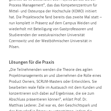
30 Tage
Process Management“, das das Kompetenzzentrum für
Mittel- und Osteuropa der Hochschule (KOMO) initiiert
Chat
hat. Die Projektwoche fand bereits das zweite Mal statt –
nun komplett in Präsenz auf dem Campus Weiden und
Name:
wiederholt mit Beteiligung von Gastprofessoren und
MibewSessionID, MIBEW_UserID, mibew_locale, mibew-
Studierenden der westukrainischen Universität
chat-frame-style-5e9dbeb1811c0446
Czernowitz und der Westböhmischen Universität in
Zweck:
Pilsen.
Wird benötigt um die Chatfunktion nutzen zu können.
Cookie Laufzeit:
Lösungen für die Praxis
MibewSessionID, mibew-chat-frame-style-
„Die Teilnehmenden wenden die Theorie des agilen
5e9dbeb1811c0446 = Sitzungslaufzeit, mibew_locale = 3
Projektmanagements an und übernehmen die Rolle eines
Jahre, MIBEW_UserID = 1 Jahr
Product Owners, SCRUM-Masters oder Entwicklers. Sie
bearbeiten reale Fälle im Austausch mit dem Kunden und
Login
konzentrieren sich dabei auf Ergebnisse, die sie zum
Abschluss präsentieren können“, erklärt Prof. Dr.
Name:
Matthias Lederer. Ziel war es, den Geschichtspark und
fe_user, be_user, be_lastLoginProvider