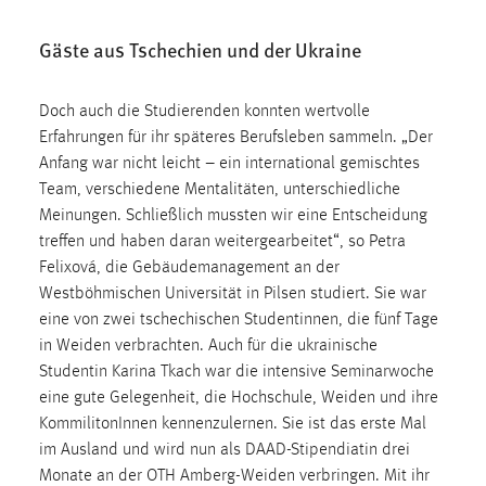
Cookie Laufzeit:
Gäste aus Tschechien und der Ukraine
Max. 13 Monate
Doch auch die Studierenden konnten wertvolle
Erfahrungen für ihr späteres Berufsleben sammeln. „Der
MARKETING
Anfang war nicht leicht – ein international gemischtes
Marketing Cookies werden von Drittanbietern
Team, verschiedene Mentalitäten, unterschiedliche
verwendet, um personalisierte Werbung anzuzeigen.
Meinungen. Schließlich mussten wir eine Entscheidung
Sie tun dies, indem sie Besucher über Websites
treffen und haben daran weitergearbeitet“, so Petra
hinweg verfolgen.
Felixová, die Gebäudemanagement an der
Westböhmischen Universität in Pilsen studiert. Sie war
Google Ads
eine von zwei tschechischen Studentinnen, die fünf Tage
in Weiden verbrachten. Auch für die ukrainische
Name:
Studentin Karina Tkach war die intensive Seminarwoche
_gcl_au
eine gute Gelegenheit, die Hochschule, Weiden und ihre
Anbieter:
KommilitonInnen kennenzulernen. Sie ist das erste Mal
Google Ireland Limited
im Ausland und wird nun als DAAD-Stipendiatin drei
Monate an der OTH Amberg-Weiden verbringen. Mit ihr
Zweck: