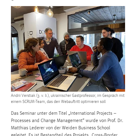
1 Jahr
Performance
Name:
staticfilecache
Zweck:
Für performante Seitenauslieferung wird in diesem Cookie
gespeichert, ob man eingeloggt ist.
Sprachpräferenz
Name:
Andrii Verstiak (3. v. li.), ukrainischer Gastprofessor, im Gespräch mit
einem SCRUM-Team, das den Webauftritt optimieren soll
site-language-preference
Zweck:
Das Seminar unter dem Titel „International Projects –
Das Cookie speichert die gewählte Sprache der Website.
Processes and Change Management“ wurde von Prof. Dr.
Matthias Lederer von der Weiden Business School
Cookie Laufzeit:
geleitet. Es ist Bestandteil des Projekts „Cross-Border