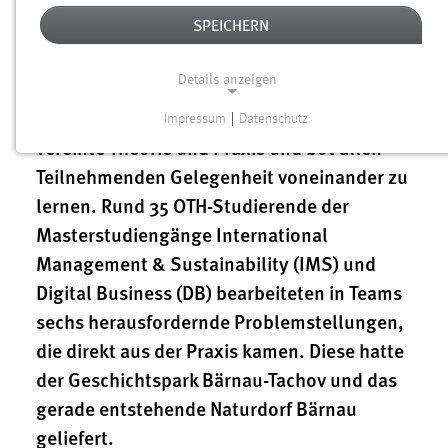
06.02.2023
SPEICHERN
SCRUM und Naturdorf – zwei Welten, die
nicht zusammenpassen? Keineswegs! Eine
Details anzeigen
internationale Projektwoche, die im Januar
an der OTH Amberg-Weiden stattfand,
Impressum
|
Datenschutz
NOTWENDIGE COOKIES
vereinte Theorie und Praxis und bot allen
Notwendige Cookies ermöglichen grundlegende
Teilnehmenden Gelegenheit voneinander zu
Funktionen und sind für die einwandfreie Funktion der
lernen. Rund 35 OTH-Studierende der
Website erforderlich.
Masterstudiengänge International
Management & Sustainability (IMS) und
Einverständnis
Digital Business (DB) bearbeiteten in Teams
Name:
sechs herausfordernde Problemstellungen,
cookie_consent
die direkt aus der Praxis kamen. Diese hatte
Zweck:
der Geschichtspark Bärnau-Tachov und das
Dieser Cookie speichert die ausgewählten Einverständnis-
gerade entstehende Naturdorf Bärnau
Optionen des Benutzers
geliefert.
Cookie Laufzeit: