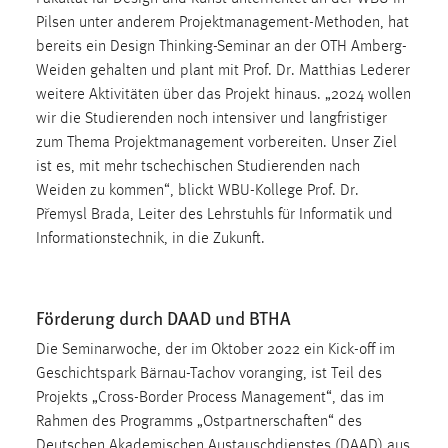
EXTERNE MEDIEN
Pilsen unter anderem Projektmanagement-Methoden, hat
Um Inhalte von Videoplattformen und Social Media
bereits ein Design Thinking-Seminar an der OTH Amberg-
Plattformen anzeigen zu können, werden von diesen
Weiden gehalten und plant mit Prof. Dr. Matthias Lederer
externen Medien Cookies gesetzt.
weitere Aktivitäten über das Projekt hinaus. „2024 wollen
wir die Studierenden noch intensiver und langfristiger
YouTube
zum Thema Projektmanagement vorbereiten. Unser Ziel
ist es, mit mehr tschechischen Studierenden nach
Weiden zu kommen“, blickt WBU-Kollege Prof. Dr.
Vimeo
Přemysl Brada, Leiter des Lehrstuhls für Informatik und
Informationstechnik, in die Zukunft.
Förderung durch DAAD und BTHA
Die Seminarwoche, der im Oktober 2022 ein Kick-off im
Geschichtspark Bärnau-Tachov voranging, ist Teil des
Projekts „Cross-Border Process Management“, das im
Rahmen des Programms „Ostpartnerschaften“ des
Deutschen Akademischen Austauschdienstes (DAAD) aus