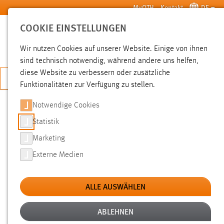
Zum Hauptinhalt springen
MyOTH
Kontakt
DE
COOKIE EINSTELLUNGEN
SUCHE
Wir nutzen Cookies auf unserer Website. Einige von ihnen
sind technisch notwendig, während andere uns helfen,
diese Website zu verbessern oder zusätzliche
JETZT BEWERBEN
Funktionalitäten zur Verfügung zu stellen.
Sie sind hier:
News der OTH Amberg-Weiden
Hochschule
Aktuelles
Notwendige Cookies
Statistik
WANDERAUSSTELLUNG
Marketing
ENTWICKLUNGSLAND D: FAIRTRADE
Externe Medien
ALS ENTWICKLUNGSHILFE?
ALLE AUSWÄHLEN
18.07.2018
Deutschland ein Entwicklungsland? Mit
ABLEHNEN