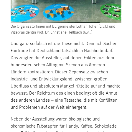
1 Jahr
Performance
Die OrganisatorInnen mit Bürgermeister Lothar Höher (2.v.l.) und
Vizepräsidentin Prof. Dr. Christiane Hellbach (6.v.l.)
Name:
staticfilecache
Und ganz so falsch ist die These nicht. Denn ich Sachen
Fairtrade hat Deutschland tatsächlich Nachholbedarf.
Zweck:
Für performante Seitenauslieferung wird in diesem Cookie
Das zeigten die Aussteller, auf denen Fakten aus dem
gespeichert, ob man eingeloggt ist.
bundesdeutschen Alltag mit Szenen aus ärmeren
Ländern kontrastieren. Dieser Gegensatz zwischen
Industrie- und Entwicklungsland, zwischen großen
Sprachpräferenz
Überfluss und absolutem Mangel rüttelte auf und machte
Name:
bewusst: Der Reichtum des einen bedingt oft die Armut
site-language-preference
des anderen Landes – eine Tatsache, die mit Konflikten
und Problemen auf der Welt einhergeht.
Zweck:
Das Cookie speichert die gewählte Sprache der Website.
Neben der Ausstellung waren ökologische und
ökonomische Fußstapfen für Handy, Kaffee, Schokolade
Cookie Laufzeit: