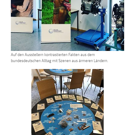
Cookie Laufzeit:
Max. 13 Monate
MARKETING
Marketing Cookies werden von Drittanbietern
Auf den Ausstellern kontrastierten Fakten aus dem
verwendet, um personalisierte Werbung anzuzeigen.
bundesdeutschen Alltag mit Szenen aus ärmeren Ländern.
Sie tun dies, indem sie Besucher über Websites
hinweg verfolgen.
Google Ads
Name:
_gcl_au
Anbieter:
Google Ireland Limited
Zweck: