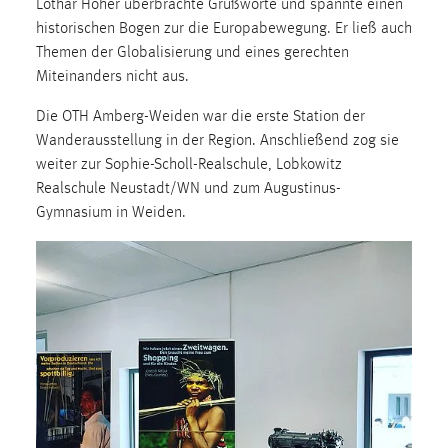
Lothar Höher überbrachte Grußworte und spannte einen
Zweck:
historischen Bogen zur die Europabewegung. Er ließ auch
Dieser Cookie ist notwendig um sich an der Website
Themen der Globalisierung und eines gerechten
einloggen zu können.
Miteinanders nicht aus.
Cookie Laufzeit:
Die OTH Amberg-Weiden war die erste Station der
24 Stunden
Wanderausstellung in der Region. Anschließend zog sie
weiter zur Sophie-Scholl-Realschule, Lobkowitz
Realschule Neustadt/WN und zum Augustinus-
STATISTIK
Gymnasium in Weiden.
Statistik Cookies erfassen Informationen anonym.
Diese Informationen helfen uns zu verstehen, wie
unsere Besucher unsere Website nutzen.
Matomo
Name:
_pk_ref, _pk_cvar, _pk_id, _pk_ses
Zweck:
Zugriffsstatistik