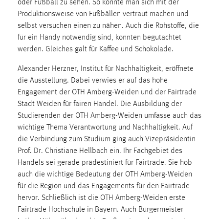
oder Fußball zu sehen. So konnte man sich mit der
30 Tage
Produktionsweise von Fußbällen vertraut machen und
selbst versuchen einen zu nähen. Auch die Rohstoffe, die
Chat
für ein Handy notwendig sind, konnten begutachtet
werden. Gleiches galt für Kaffee und Schokolade.
Name:
MibewSessionID, MIBEW_UserID, mibew_locale, mibew-
Alexander Herzner, Institut für Nachhaltigkeit, eröffnete
chat-frame-style-5e9dbeb1811c0446
die Ausstellung. Dabei verwies er auf das hohe
Zweck:
Engagement der OTH Amberg-Weiden und der Fairtrade
Wird benötigt um die Chatfunktion nutzen zu können.
Stadt Weiden für fairen Handel. Die Ausbildung der
Studierenden der OTH Amberg-Weiden umfasse auch das
Cookie Laufzeit:
wichtige Thema Verantwortung und Nachhaltigkeit. Auf
MibewSessionID, mibew-chat-frame-style-
die Verbindung zum Studium ging auch Vizepräsidentin
5e9dbeb1811c0446 = Sitzungslaufzeit, mibew_locale = 3
Jahre, MIBEW_UserID = 1 Jahr
Prof. Dr. Christiane Hellbach ein. Ihr Fachgebiet des
Handels sei gerade prädestiniert für Fairtrade. Sie hob
auch die wichtige Bedeutung der OTH Amberg-Weiden
Login
für die Region und das Engagements für den Fairtrade
hervor. Schließlich ist die OTH Amberg-Weiden erste
Name:
fe_user, be_user, be_lastLoginProvider
Fairtrade Hochschule in Bayern. Auch Bürgermeister