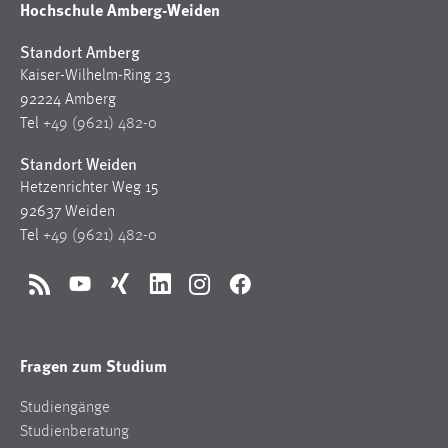
EXTERNE MEDIEN
Hochschule Amberg-Weiden
Um Inhalte von Videoplattformen und Social Media
Standort Amberg
Plattformen anzeigen zu können, werden von diesen
Kaiser-Wilhelm-Ring 23
externen Medien Cookies gesetzt.
92224 Amberg
Tel
+49 (9621) 482-0
YouTube
Standort Weiden
Hetzenrichter Weg 15
Vimeo
92637 Weiden
Tel
+49 (9621) 482-0
RSS
YouTube
Xing
LinkedIn
Instagram
Facebook
Fragen zum Studium
Studiengänge
Studienberatung