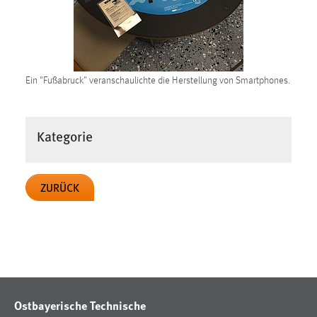
Conversion-Tracking
Cookie Laufzeit:
3 Monate
Ein "Fußabruck" veranschaulichte die Herstellung von Smartphones.
Facebook Pixel
Name:
Kategorie
_fbp
Anbieter:
Facebook
ZURÜCK
Zweck:
Conversion-Tracking
Cookie Laufzeit:
3 Monate
Ostbayerische Technische