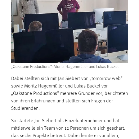
1 Jahr
Performance
Name:
staticfilecache
Zweck:
Für performante Seitenauslieferung wird in diesem Cookie
„Oakstone Productions“: Moritz Hagenmüller und Lukas Buckel
gespeichert, ob man eingeloggt ist.
Dabei stellten sich mit Jan Siebert von „tomorrow web“
Sprachpräferenz
sowie Moritz Hagenmüller und Lukas Buckel von
„Oakstone Productions“ mehrere Gründer vor, berichteten
Name:
von ihren Erfahrungen und stellten sich Fragen der
site-language-preference
Studierenden.
Zweck:
So startete Jan Siebert als Einzelunternehmer und hat
Das Cookie speichert die gewählte Sprache der Website.
mittlerweile ein Team von 12 Personen um sich geschart,
Cookie Laufzeit:
das sechs Projekte betreut. Dabei lernte er vor allem,