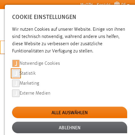
Zum Hauptinhalt springen
MyOTH
Kontakt
DE
COOKIE EINSTELLUNGEN
SUCHE
Wir nutzen Cookies auf unserer Website. Einige von ihnen
sind technisch notwendig, während andere uns helfen,
diese Website zu verbessern oder zusätzliche
JETZT BEWERBEN
Funktionalitäten zur Verfügung zu stellen.
Sie sind hier:
News der OTH Amberg-Weiden
Hochschule
Aktuelles
Notwendige Cookies
Statistik
„WAS KANN ICH BESSER
Marketing
MACHEN?“ – MEET THE
Externe Medien
ENTREPRENEUR ZUM ERSTEN MAL
AN DER OTH AMBERG-WEIDEN
ALLE AUSWÄHLEN
ABLEHNEN
17.06.2022