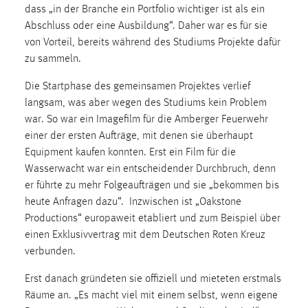
dass „in der Branche ein Portfolio wichtiger ist als ein
Zweck:
Abschluss oder eine Ausbildung“. Daher war es für sie
Dieser Cookie ist notwendig um sich an der Website
einloggen zu können.
von Vorteil, bereits während des Studiums Projekte dafür
zu sammeln.
Cookie Laufzeit:
24 Stunden
​Die Startphase des gemeinsamen Projektes verlief
langsam, was aber wegen des Studiums kein Problem
war. So war ein Imagefilm für die Amberger Feuerwehr
STATISTIK
einer der ersten Aufträge, mit denen sie überhaupt
Equipment kaufen konnten. Erst ein Film für die
Statistik Cookies erfassen Informationen anonym.
Wasserwacht war ein entscheidender Durchbruch, denn
Diese Informationen helfen uns zu verstehen, wie
er führte zu mehr Folgeaufträgen und sie „bekommen bis
unsere Besucher unsere Website nutzen.
heute Anfragen dazu“. Inzwischen ist „Oakstone
Productions“ europaweit etabliert und zum Beispiel über
Matomo
einen Exklusivvertrag mit dem Deutschen Roten Kreuz
Name:
verbunden.
_pk_ref, _pk_cvar, _pk_id, _pk_ses
Erst danach gründeten sie offiziell und mieteten erstmals
Zweck:
Räume an. „Es macht viel mit einem selbst, wenn eigene
Zugriffsstatistik