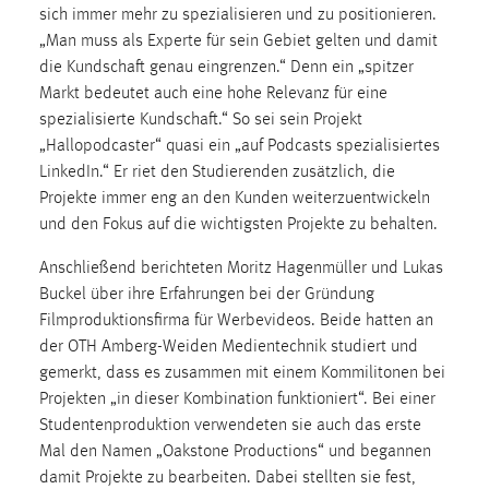
30 Tage
sich immer mehr zu spezialisieren und zu positionieren.
„Man muss als Experte für sein Gebiet gelten und damit
die Kundschaft genau eingrenzen.“ Denn ein „spitzer
Chat
Markt bedeutet auch eine hohe Relevanz für eine
Name:
spezialisierte Kundschaft.“ So sei sein Projekt
MibewSessionID, MIBEW_UserID, mibew_locale, mibew-
„Hallopodcaster“ quasi ein „auf Podcasts spezialisiertes
chat-frame-style-5e9dbeb1811c0446
LinkedIn.“ Er riet den Studierenden zusätzlich, die
Projekte immer eng an den Kunden weiterzuentwickeln
Zweck:
und den Fokus auf die wichtigsten Projekte zu behalten.
Wird benötigt um die Chatfunktion nutzen zu können.
Cookie Laufzeit:
Anschließend berichteten Moritz Hagenmüller und Lukas
MibewSessionID, mibew-chat-frame-style-
Buckel über ihre Erfahrungen bei der Gründung
5e9dbeb1811c0446 = Sitzungslaufzeit, mibew_locale = 3
Filmproduktionsfirma für Werbevideos. Beide hatten an
Jahre, MIBEW_UserID = 1 Jahr
der OTH Amberg-Weiden Medientechnik studiert und
gemerkt, dass es zusammen mit einem Kommilitonen bei
Login
Projekten „in dieser Kombination funktioniert“. Bei einer
Studentenproduktion verwendeten sie auch das erste
Name:
Mal den Namen „Oakstone Productions“ und begannen
fe_user, be_user, be_lastLoginProvider
damit Projekte zu bearbeiten. Dabei stellten sie fest,