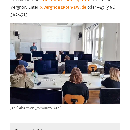
b.vergnon
@
oth-aw
.
de
Conversion-Tracking
Vergnon, unter
oder +49 (961)
382-1915.
Cookie Laufzeit:
3 Monate
Facebook Pixel
Name:
_fbp
Anbieter:
Facebook
Zweck:
Conversion-Tracking
Cookie Laufzeit:
Jan Siebert von „tomorrow web“
3 Monate