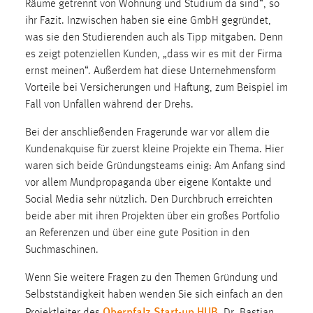
Räume getrennt von Wohnung und Studium da sind“, so
ihr Fazit. Inzwischen haben sie eine GmbH gegründet,
Cookie Laufzeit:
was sie den Studierenden auch als Tipp mitgaben. Denn
Max. 13 Monate
es zeigt potenziellen Kunden, „dass wir es mit der Firma
ernst meinen“. Außerdem hat diese Unternehmensform
Vorteile bei Versicherungen und Haftung, zum Beispiel im
MARKETING
Fall von Unfällen während der Drehs.
Marketing Cookies werden von Drittanbietern
Bei der anschließenden Fragerunde war vor allem die
verwendet, um personalisierte Werbung anzuzeigen.
Kundenakquise für zuerst kleine Projekte ein Thema. Hier
Sie tun dies, indem sie Besucher über Websites
waren sich beide Gründungsteams einig: Am Anfang sind
hinweg verfolgen.
vor allem Mundpropaganda über eigene Kontakte und
Social Media sehr nützlich. Den Durchbruch erreichten
Google Ads
beide aber mit ihren Projekten über ein großes Portfolio
Name:
an Referenzen und über eine gute Position in den
_gcl_au
Suchmaschinen.
Anbieter:
Wenn Sie weitere Fragen zu den Themen Gründung und
Google Ireland Limited
Selbstständigkeit haben wenden Sie sich einfach an den
Oberpfalz Start-up HUB
Zweck:
Projektleiter des
, Dr. Bastian