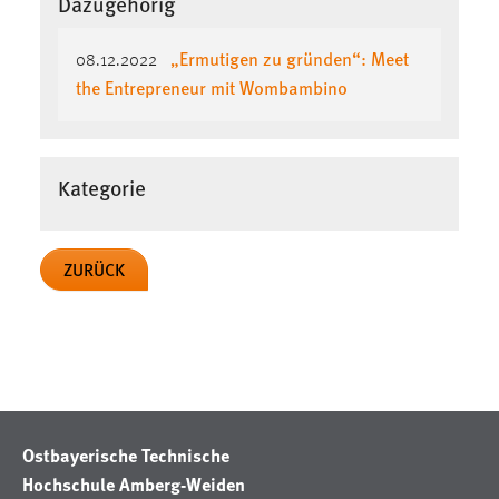
Dazugehörig
EXTERNE MEDIEN
Um Inhalte von Videoplattformen und Social Media
„Ermutigen zu gründen“: Meet
08.12.2022
Plattformen anzeigen zu können, werden von diesen
the Entrepreneur mit Wombambino
externen Medien Cookies gesetzt.
YouTube
Kategorie
Vimeo
ZURÜCK
Ostbayerische Technische
Hochschule Amberg-Weiden