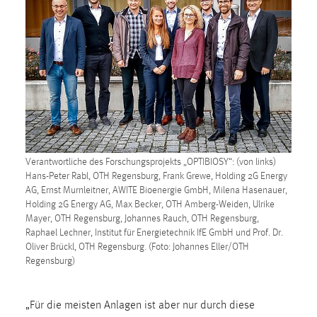
30 Tage
Chat
Name:
MibewSessionID, MIBEW_UserID, mibew_locale, mibew-
chat-frame-style-5e9dbeb1811c0446
Zweck:
Wird benötigt um die Chatfunktion nutzen zu können.
Verantwortliche des Forschungsprojekts „OPTIBIOSY“: (von links)
Cookie Laufzeit:
Hans-Peter Rabl, OTH Regensburg, Frank Grewe, Holding 2G Energy
MibewSessionID, mibew-chat-frame-style-
AG, Ernst Murnleitner, AWITE Bioenergie GmbH, Milena Hasenauer,
5e9dbeb1811c0446 = Sitzungslaufzeit, mibew_locale = 3
Holding 2G Energy AG, Max Becker, OTH Amberg-Weiden, Ulrike
Jahre, MIBEW_UserID = 1 Jahr
Mayer, OTH Regensburg, Johannes Rauch, OTH Regensburg,
Raphael Lechner, Institut für Energietechnik IfE GmbH und Prof. Dr.
Oliver Brückl, OTH Regensburg. (Foto: Johannes Eller/OTH
Login
Regensburg)
Name:
fe_user, be_user, be_lastLoginProvider
„Für die meisten Anlagen ist aber nur durch diese