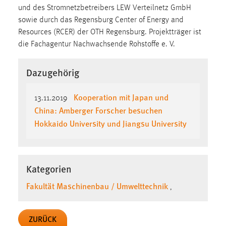
und des Stromnetzbetreibers LEW Verteilnetz GmbH
Conversion-Tracking
sowie durch das Regensburg Center of Energy and
Cookie Laufzeit:
Resources (RCER) der OTH Regensburg. Projektträger ist
3 Monate
die Fachagentur Nachwachsende Rohstoffe e. V.
Facebook Pixel
Dazugehörig
Name:
Kooperation mit Japan und
13.11.2019
_fbp
China: Amberger Forscher besuchen
Anbieter:
Hokkaido University und Jiangsu University
Facebook
Zweck:
Conversion-Tracking
Kategorien
Cookie Laufzeit:
Fakultät Maschinenbau / Umwelttechnik
,
3 Monate
ZURÜCK