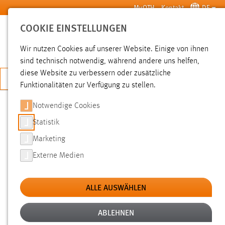
Zum Hauptinhalt springen
MyOTH
Kontakt
DE
COOKIE EINSTELLUNGEN
SUCHE
Wir nutzen Cookies auf unserer Website. Einige von ihnen
sind technisch notwendig, während andere uns helfen,
diese Website zu verbessern oder zusätzliche
JETZT BEWERBEN
Funktionalitäten zur Verfügung zu stellen.
Sie sind hier:
News der OTH Amberg-Weiden
Hochschule
Aktuelles
Notwendige Cookies
Statistik
WIE BIOGASANLAGEN AUCH OHNE
Marketing
EEG-ZUSCHÜSSE WIRTSCHAFTLICH
Externe Medien
BETRIEBEN WERDEN KÖNNEN
ALLE AUSWÄHLEN
OTH Regensburg und OTH Amberg-
Weiden starten Verbundprojekt
ABLEHNEN
„OPTIBIOSY“