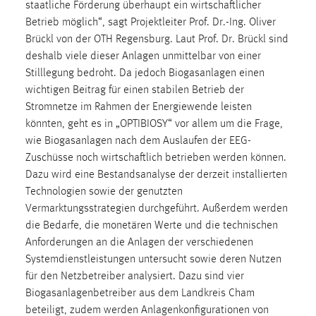
staatliche Förderung überhaupt ein wirtschaftlicher
Zweck:
Betrieb möglich“, sagt Projektleiter Prof. Dr.-Ing. Oliver
Dieser Cookie ist notwendig um sich an der Website
Brückl von der OTH Regensburg. Laut Prof. Dr. Brückl sind
einloggen zu können.
deshalb viele dieser Anlagen unmittelbar von einer
Cookie Laufzeit:
Stilllegung bedroht. Da jedoch Biogasanlagen einen
24 Stunden
wichtigen Beitrag für einen stabilen Betrieb der
Stromnetze im Rahmen der Energiewende leisten
könnten, geht es in „OPTIBIOSY“ vor allem um die Frage,
STATISTIK
wie Biogasanlagen nach dem Auslaufen der EEG-
Zuschüsse noch wirtschaftlich betrieben werden können.
Statistik Cookies erfassen Informationen anonym.
Dazu wird eine Bestandsanalyse der derzeit installierten
Diese Informationen helfen uns zu verstehen, wie
Technologien sowie der genutzten
unsere Besucher unsere Website nutzen.
Vermarktungsstrategien durchgeführt. Außerdem werden
die Bedarfe, die monetären Werte und die technischen
Matomo
Anforderungen an die Anlagen der verschiedenen
Name:
Systemdienstleistungen untersucht sowie deren Nutzen
_pk_ref, _pk_cvar, _pk_id, _pk_ses
für den Netzbetreiber analysiert. Dazu sind vier
Biogasanlagenbetreiber aus dem Landkreis Cham
Zweck:
beteiligt, zudem werden Anlagenkonfigurationen von
Zugriffsstatistik