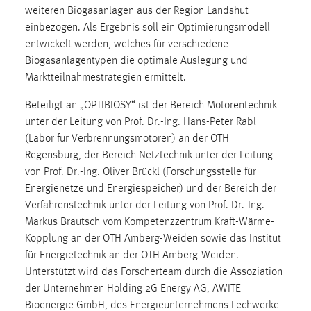
weiteren Biogasanlagen aus der Region Landshut
Cookie Laufzeit:
einbezogen. Als Ergebnis soll ein Optimierungsmodell
Max. 13 Monate
entwickelt werden, welches für verschiedene
Biogasanlagentypen die optimale Auslegung und
Marktteilnahmestrategien ermittelt.
MARKETING
Beteiligt an „OPTIBIOSY“ ist der Bereich Motorentechnik
Marketing Cookies werden von Drittanbietern
unter der Leitung von Prof. Dr.-Ing. Hans-Peter Rabl
verwendet, um personalisierte Werbung anzuzeigen.
(Labor für Verbrennungsmotoren) an der OTH
Sie tun dies, indem sie Besucher über Websites
Regensburg, der Bereich Netztechnik unter der Leitung
hinweg verfolgen.
von Prof. Dr.-Ing. Oliver Brückl (Forschungsstelle für
Energienetze und Energiespeicher) und der Bereich der
Google Ads
Verfahrenstechnik unter der Leitung von Prof. Dr.-Ing.
Markus Brautsch vom Kompetenzzentrum Kraft-Wärme-
Name:
Kopplung an der OTH Amberg-Weiden sowie das Institut
_gcl_au
für Energietechnik an der OTH Amberg-Weiden.
Anbieter:
Unterstützt wird das Forscherteam durch die Assoziation
Google Ireland Limited
der Unternehmen Holding 2G Energy AG, AWITE
Bioenergie GmbH, des Energieunternehmens Lechwerke
Zweck: