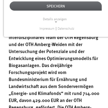
SPEICHERN
25.02.2019
Ein neues Forschungsprojekt für
Details anzeigen
Biogasanlagen ist gestartet: In
„OPTIBIOSY“ befasst sich ein
Impressum
|
Datenschutz
NOTWENDIGE COOKIES
interdisziplinäres Team der OTH Regensburg
Notwendige Cookies ermöglichen grundlegende
und der OTH Amberg-Weiden mit der
Funktionen und sind für die einwandfreie Funktion der
Untersuchung der Potenziale und der
Website erforderlich.
Entwicklung eines Optimierungsmodells für
Einverständnis
Biogasanlagen. Das dreijährige
Forschungsprojekt wird vom
Name:
Bundesministerium für Ernährung und
cookie_consent
Landwirtschaft aus dem Sondervermögen
Zweck:
„Energie- und Klimafonds“ mit rund 714.000
Dieser Cookie speichert die ausgewählten Einverständnis-
Optionen des Benutzers
EUR, davon 429.000 EUR an der OTH
Regensburg, gefördert. Die OTH Amberg-
Cookie Laufzeit: