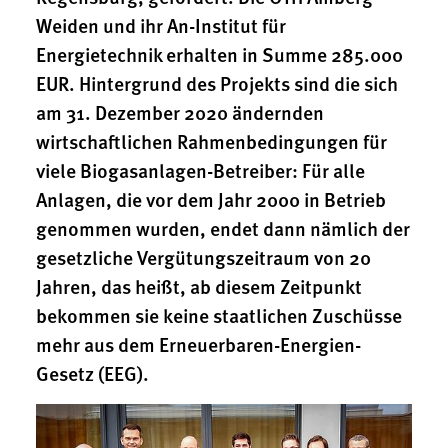
1 Jahr
Weiden und ihr An-Institut für
Energietechnik erhalten in Summe 285.000
Performance
EUR. Hintergrund des Projekts sind die sich
am 31. Dezember 2020 ändernden
Name:
wirtschaftlichen Rahmenbedingungen für
staticfilecache
viele Biogasanlagen-Betreiber: Für alle
Zweck:
Anlagen, die vor dem Jahr 2000 in Betrieb
Für performante Seitenauslieferung wird in diesem Cookie
gespeichert, ob man eingeloggt ist.
genommen wurden, endet dann nämlich der
gesetzliche Vergütungszeitraum von 20
Sprachpräferenz
Jahren, das heißt, ab diesem Zeitpunkt
bekommen sie keine staatlichen Zuschüsse
Name:
site-language-preference
mehr aus dem Erneuerbaren-Energien-
Gesetz (EEG).
Zweck:
Das Cookie speichert die gewählte Sprache der Website.
Cookie Laufzeit: