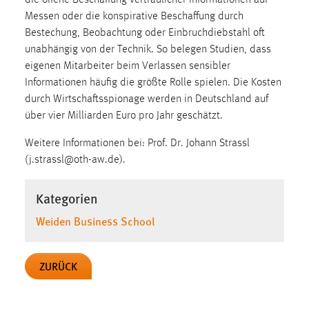
Zweck:
Messen oder die konspirative Beschaffung durch
Dieser Cookie ist notwendig um sich an der Website
Bestechung, Beobachtung oder Einbruchdiebstahl oft
einloggen zu können.
unabhängig von der Technik. So belegen Studien, dass
eigenen Mitarbeiter beim Verlassen sensibler
Cookie Laufzeit:
24 Stunden
Informationen häufig die größte Rolle spielen. Die Kosten
durch Wirtschaftsspionage werden in Deutschland auf
über vier Milliarden Euro pro Jahr geschätzt.
STATISTIK
Weitere Informationen bei: Prof. Dr. Johann Strassl
Statistik Cookies erfassen Informationen anonym.
(j.strassl@oth-aw.de).
Diese Informationen helfen uns zu verstehen, wie
unsere Besucher unsere Website nutzen.
Kategorien
Weiden Business School
Matomo
Name:
ZURÜCK
_pk_ref, _pk_cvar, _pk_id, _pk_ses
Zweck:
Zugriffsstatistik