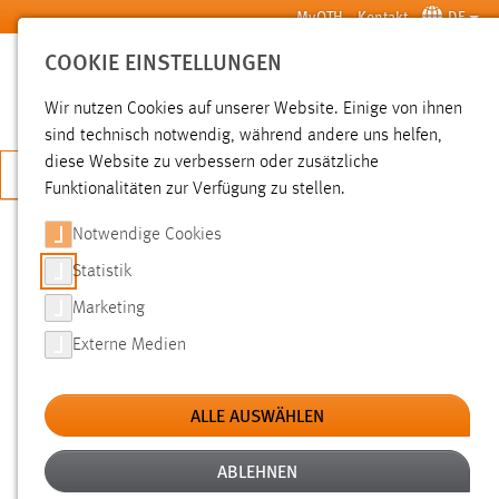
Zum Hauptinhalt springen
MyOTH
Kontakt
DE
COOKIE EINSTELLUNGEN
SUCHE
Wir nutzen Cookies auf unserer Website. Einige von ihnen
sind technisch notwendig, während andere uns helfen,
diese Website zu verbessern oder zusätzliche
JETZT BEWERBEN
Funktionalitäten zur Verfügung zu stellen.
Sie sind hier:
News der OTH Amberg-Weiden
Hochschule
Aktuelles
Notwendige Cookies
Statistik
WIE KÖNNEN SICH KMUS VOR
Marketing
WIRTSCHAFTSSPIONAGE
Externe Medien
SCHÜTZEN?
ALLE AUSWÄHLEN
18.11.2014
Auf Einladung der Professoren Dr. Günter
ABLEHNEN