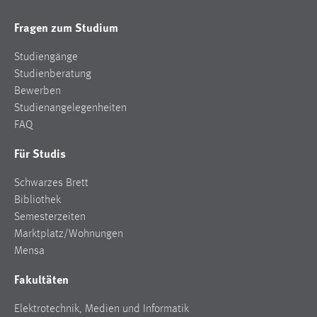
Conversion-Tracking
Fragen zum Studium
Cookie Laufzeit:
3 Monate
Studiengänge
Studienberatung
Bewerben
Facebook Pixel
Studienangelegenheiten
Name:
FAQ
_fbp
Für Studis
Anbieter:
Facebook
Schwarzes Brett
Bibliothek
Zweck:
Semesterzeiten
Conversion-Tracking
Marktplatz/Wohnungen
Cookie Laufzeit:
Mensa
3 Monate
Fakultäten
Elektrotechnik, Medien und Informatik