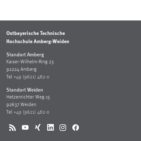
Cookie Laufzeit:
Max. 13 Monate
Ostbayerische Technische
Hochschule Amberg-Weiden
MARKETING
Marketing Cookies werden von Drittanbietern
Standort Amberg
verwendet, um personalisierte Werbung anzuzeigen.
Kaiser-Wilhelm-Ring 23
Sie tun dies, indem sie Besucher über Websites
92224 Amberg
hinweg verfolgen.
Tel
+49 (9621) 482-0
Standort Weiden
Google Ads
Hetzenrichter Weg 15
Name:
92637 Weiden
_gcl_au
Tel
+49 (9621) 482-0
Anbieter:
Google Ireland Limited
RSS
YouTube
Xing
LinkedIn
Instagram
Facebook
Zweck: