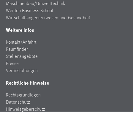
EXTERNE MEDIEN
Maschinenbau/Umwelttechnik
Weiden Business School
Um Inhalte von Videoplattformen und Social Media
Wirtschaftsingenieurwesen und Gesundheit
Plattformen anzeigen zu können, werden von diesen
externen Medien Cookies gesetzt.
Weitere Infos
YouTube
Kontakt/Anfahrt
Raumfinder
Stellenangebote
Vimeo
Presse
Veranstaltungen
Rechtliche Hinweise
Rechtsgrundlagen
Datenschutz
Hinweisgeberschutz
Impressum