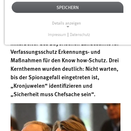
Schicker und Dr. Johann Strassl erarbeiteten
SPEICHERN
Studierende der Vertiefung „Industrielles
Dienstleistungsmanagement“ im
Details anzeigen
Studiengang Handels- und
Dienstleistungsmanagement mit einem
Impressum
|
Datenschutz
NOTWENDIGE COOKIES
Mitarbeiter des Bayerischen Landesamts für
Notwendige Cookies ermöglichen grundlegende
Verfassungsschutz Erkennungs- und
Funktionen und sind für die einwandfreie Funktion der
Maßnahmen für den Know how-Schutz. Drei
Website erforderlich.
Kernthemen wurden deutlich: Nicht warten,
bis der Spionagefall eingetreten ist,
Einverständnis
„Kronjuwelen“ identifizieren und
Name:
„Sicherheit muss Chefsache sein“.
cookie_consent
Zweck:
Dieser Cookie speichert die ausgewählten Einverständnis-
Optionen des Benutzers
Cookie Laufzeit: