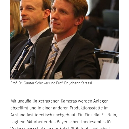
1 Jahr
Performance
Name:
staticfilecache
Zweck:
Für performante Seitenauslieferung wird in diesem Cookie
gespeichert, ob man eingeloggt ist.
Sprachpräferenz
Prof. Dr. Günter Schicker und Prof. Dr. Johann Strassl
Name:
site-language-preference
Mit unauffällig getragenen Kameras werden Anlagen
Zweck:
abgefilmt und in einer anderen Produktionsstätte im
Das Cookie speichert die gewählte Sprache der Website.
Ausland fast identisch nachgebaut. Ein Einzelfall? - Nein,
sagt ein Mitarbeiter des Bayerischen Landesamtes für
Cookie Laufzeit:
Verfassungsschutz an der Fakultät Betriebswirtschaft.