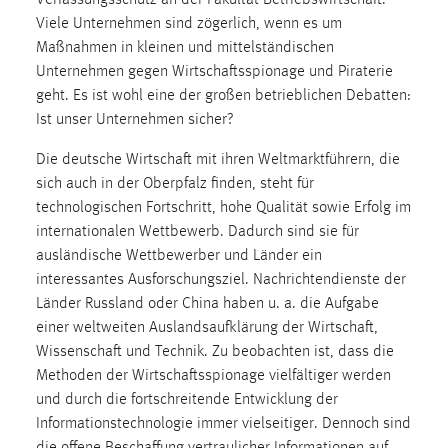
30 Tage
Viele Unternehmen sind zögerlich, wenn es um
Maßnahmen in kleinen und mittelständischen
Chat
Unternehmen gegen Wirtschaftsspionage und Piraterie
geht. Es ist wohl eine der großen betrieblichen Debatten:
Name:
Ist unser Unternehmen sicher?
MibewSessionID, MIBEW_UserID, mibew_locale, mibew-
chat-frame-style-5e9dbeb1811c0446
Die deutsche Wirtschaft mit ihren Weltmarktführern, die
sich auch in der Oberpfalz finden, steht für
Zweck:
Wird benötigt um die Chatfunktion nutzen zu können.
technologischen Fortschritt, hohe Qualität sowie Erfolg im
internationalen Wettbewerb. Dadurch sind sie für
Cookie Laufzeit:
ausländische Wettbewerber und Länder ein
MibewSessionID, mibew-chat-frame-style-
interessantes Ausforschungsziel. Nachrichtendienste der
5e9dbeb1811c0446 = Sitzungslaufzeit, mibew_locale = 3
Länder Russland oder China haben u. a. die Aufgabe
Jahre, MIBEW_UserID = 1 Jahr
einer weltweiten Auslandsaufklärung der Wirtschaft,
Wissenschaft und Technik. Zu beobachten ist, dass die
Login
Methoden der Wirtschaftsspionage vielfältiger werden
und durch die fortschreitende Entwicklung der
Name:
Informationstechnologie immer vielseitiger. Dennoch sind
fe_user, be_user, be_lastLoginProvider
die offene Beschaffung vertraulicher Informationen auf