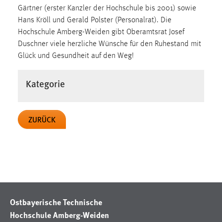
Zweck:
Gärtner (erster Kanzler der Hochschule bis 2001) sowie
Dieser Cookie ist notwendig um sich an der Website
Hans Kröll und Gerald Polster (Personalrat). Die
einloggen zu können.
Hochschule Amberg-Weiden gibt Oberamtsrat Josef
Duschner viele herzliche Wünsche für den Ruhestand mit
Cookie Laufzeit:
Glück und Gesundheit auf den Weg!
24 Stunden
Kategorie
STATISTIK
Statistik Cookies erfassen Informationen anonym.
ZURÜCK
Diese Informationen helfen uns zu verstehen, wie
unsere Besucher unsere Website nutzen.
Matomo
Name:
_pk_ref, _pk_cvar, _pk_id, _pk_ses
Ostbayerische Technische
Zweck:
Hochschule Amberg-Weiden
Zugriffsstatistik