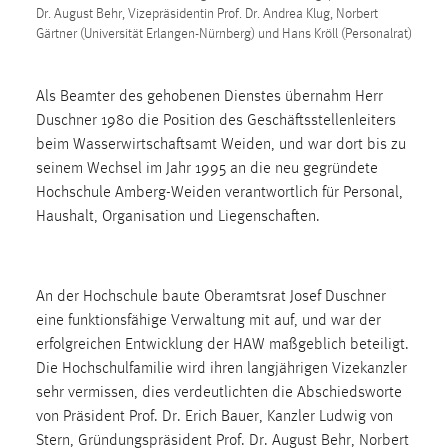
30 Tage
Dr. August Behr, Vizepräsidentin Prof. Dr. Andrea Klug, Norbert
Gärtner (Universität Erlangen-Nürnberg) und Hans Kröll (Personalrat)
Chat
Als Beamter des gehobenen Dienstes übernahm Herr
Name:
Duschner 1980 die Position des Geschäftsstellenleiters
MibewSessionID, MIBEW_UserID, mibew_locale, mibew-
beim Wasserwirtschaftsamt Weiden, und war dort bis zu
chat-frame-style-5e9dbeb1811c0446
seinem Wechsel im Jahr 1995 an die neu gegründete
Zweck:
Hochschule Amberg-Weiden verantwortlich für Personal,
Wird benötigt um die Chatfunktion nutzen zu können.
Haushalt, Organisation und Liegenschaften.
Cookie Laufzeit:
MibewSessionID, mibew-chat-frame-style-
5e9dbeb1811c0446 = Sitzungslaufzeit, mibew_locale = 3
An der Hochschule baute Oberamtsrat Josef Duschner
Jahre, MIBEW_UserID = 1 Jahr
eine funktionsfähige Verwaltung mit auf, und war der
erfolgreichen Entwicklung der HAW maßgeblich beteiligt.
Login
Die Hochschulfamilie wird ihren langjährigen Vizekanzler
sehr vermissen, dies verdeutlichten die Abschiedsworte
Name:
von Präsident Prof. Dr. Erich Bauer, Kanzler Ludwig von
fe_user, be_user, be_lastLoginProvider
Stern, Gründungspräsident Prof. Dr. August Behr, Norbert