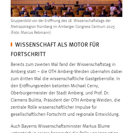
1 Jahr
Gruppenbild von der Eröffnung des 18. Wissenschaftstags der
Performance
Metropolregion Nürnberg im Amberger Congress Centrum 2025
(Foto: Marcus Rebmann)
Name:
staticfilecache
WISSENSCHAFT ALS MOTOR FÜR
Zweck:
FORTSCHRITT
Für performante Seitenauslieferung wird in diesem Cookie
gespeichert, ob man eingeloggt ist.
Bereits zum zweiten Mal fand der Wissenschaftstag in
Amberg statt – die OTH Amberg-Weiden übernahm dabei
zum dritten Mal die wissenschaftliche Gastgeberrolle. In
Sprachpräferenz
den Eröffnungsreden betonten Michael Cerny,
Oberbürgermeister der Stadt Amberg, und Prof. Dr.
Name:
site-language-preference
Clemens Bulitta, Präsident der OTH Amberg-Weiden, die
zentrale Rolle wissenschaftlicher Impulse für
Zweck:
gesellschaftlichen Fortschritt und regionale Entwicklung.
Das Cookie speichert die gewählte Sprache der Website.
Auch Bayerns Wissenschaftsminister Markus Blume
Cookie Laufzeit: