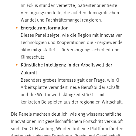
Im Fokus standen vernetzte, patientenorientierte
Cookie Laufzeit:
Versorgungsmodelle, die auf den demografischen
Max. 13 Monate
Wandel und Fachkräftemangel reagieren.
Energietransformation
Dieses Panel zeigte, wie die Region mit innovativen
MARKETING
Technologien und Kooperationen die Energiewende
aktiv mitgestaltet – für Versorgungssicherheit und
Marketing Cookies werden von Drittanbietern
Klimaschutz.
verwendet, um personalisierte Werbung anzuzeigen.
Künstliche Intelligenz in der Arbeitswelt der
Sie tun dies, indem sie Besucher über Websites
Zukunft
hinweg verfolgen.
Besonders großes Interesse galt der Frage, wie KI
Google Ads
Arbeitsplätze verändert, neue Berufsbilder schafft
und die Wettbewerbsfähigkeit stärkt – mit
Name:
konkreten Beispielen aus der regionalen Wirtschaft.
_gcl_au
Die Panels machten deutlich, wie eng wissenschaftliche
Anbieter:
Innovationen mit gesellschaftlichem Fortschritt verknüpft
Google Ireland Limited
sind. Die OTH Amberg-Weiden bot eine Plattform für den
Zweck: