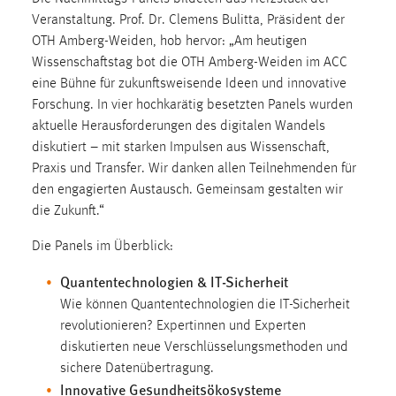
Zweck:
Veranstaltung. Prof. Dr. Clemens Bulitta, Präsident der
Dieser Cookie ist notwendig um sich an der Website
OTH Amberg-Weiden, hob hervor: „Am heutigen
einloggen zu können.
Wissenschaftstag bot die OTH Amberg-Weiden im ACC
eine Bühne für zukunftsweisende Ideen und innovative
Cookie Laufzeit:
Forschung. In vier hochkarätig besetzten Panels wurden
24 Stunden
aktuelle Herausforderungen des digitalen Wandels
diskutiert – mit starken Impulsen aus Wissenschaft,
Praxis und Transfer. Wir danken allen Teilnehmenden für
STATISTIK
den engagierten Austausch. Gemeinsam gestalten wir
Statistik Cookies erfassen Informationen anonym.
die Zukunft.“
Diese Informationen helfen uns zu verstehen, wie
unsere Besucher unsere Website nutzen.
Die Panels im Überblick:
Quantentechnologien & IT-Sicherheit
Matomo
Wie können Quantentechnologien die IT-Sicherheit
Name:
revolutionieren? Expertinnen und Experten
_pk_ref, _pk_cvar, _pk_id, _pk_ses
diskutierten neue Verschlüsselungsmethoden und
sichere Datenübertragung.
Zweck:
Innovative Gesundheitsökosysteme
Zugriffsstatistik