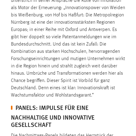
unterstrich in seiner Ansprache die Rolle von Innovation
30 Tage
als Motor der Erneuerung: „Innovationspower von Weiden
bis Weißenburg, von Hof bis Haßfurt: Die Metropolregion
Chat
Nürnberg ist eine der innovationsstärksten Regionen
Europas; in einer Reihe mit Oxford und Antwerpen. Es
Name:
gibt hier doppelt so viele Patentanmeldungen wie im
MibewSessionID, MIBEW_UserID, mibew_locale, mibew-
Bundesdurchschnitt. Und das ist kein Zufall: Die
chat-frame-style-5e9dbeb1811c0446
Kombination aus starken Hochschulen, hervorragenden
Zweck:
Forschungseinrichtungen und mutigen Unternehmen wirkt
Wird benötigt um die Chatfunktion nutzen zu können.
in die Region hinein und strahlt zugleich weit darüber
hinaus. Umbrüche und Transformationen werden hier als
Cookie Laufzeit:
Chance begriffen. Dieser Spirit ist Vorbild für ganz
MibewSessionID, mibew-chat-frame-style-
5e9dbeb1811c0446 = Sitzungslaufzeit, mibew_locale = 3
Deutschland. Denn eines ist klar: Innovationskraft ist
Jahre, MIBEW_UserID = 1 Jahr
Wachstumsfaktor und Wohlstandsgarant.“
PANELS: IMPULSE FÜR EINE
Login
NACHHALTIGE UND INNOVATIVE
GESELLSCHAFT
Name:
fe_user, be_user, be_lastLoginProvider
Die Nachmittags-Panels bildeten das Herzstück der