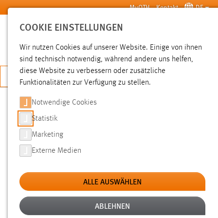
Zum Hauptinhalt springen
MyOTH
Kontakt
DE
COOKIE EINSTELLUNGEN
SUCHE
Wir nutzen Cookies auf unserer Website. Einige von ihnen
sind technisch notwendig, während andere uns helfen,
diese Website zu verbessern oder zusätzliche
JETZT BEWERBEN
Funktionalitäten zur Verfügung zu stellen.
Sie sind hier:
News der OTH Amberg-Weiden
Hochschule
Aktuelles
Notwendige Cookies
Statistik
ZUKUNFT GESTALTEN:
Marketing
WISSENSCHAFTSTAG SETZT
Externe Medien
IMPULSE FÜR GESELLSCHAFT UND
REGION
ALLE AUSWÄHLEN
ABLEHNEN
14.07.2025