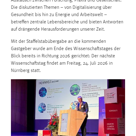
Austausch zwischen Forschung, Praxis und Gesellschaft.
Conversion-Tracking
Die diskutierten Themen – von Digitalisierung über
Gesundheit bis hin zu Energie und Arbeitswelt –
Cookie Laufzeit:
betreffen zentrale Lebensbereiche und bieten Antworten
3 Monate
auf drängende Herausforderungen unserer Zeit.
Facebook Pixel
Mit der Staffelstabübergabe an die kommenden
Gastgeber wurde am Ende des Wissenschaftstages der
Name:
Blick bereits in Richtung 2026 gerichtet: Der nächste
_fbp
Wissenschaftstag findet am Freitag, 24. Juli 2026 in
Nürnberg statt.
Anbieter:
Facebook
Zweck:
Conversion-Tracking
Cookie Laufzeit:
3 Monate