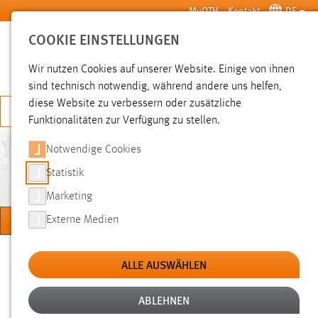
Zum Hauptinhalt springen
MyOTH
Kontakt
DE
COOKIE EINSTELLUNGEN
SUCHE
Wir nutzen Cookies auf unserer Website. Einige von ihnen
sind technisch notwendig, während andere uns helfen,
diese Website zu verbessern oder zusätzliche
JETZT BEWERBEN
Funktionalitäten zur Verfügung zu stellen.
Notwendige Cookies
ELEKTROTECHNIK, MEDIEN
UND INFORMATIK
Statistik
Marketing
MENÜ
Externe Medien
Sie sind hier:
Hochschule
Fakultäten
Fakultät EMI
ALLE AUSWÄHLEN
ABLEHNEN