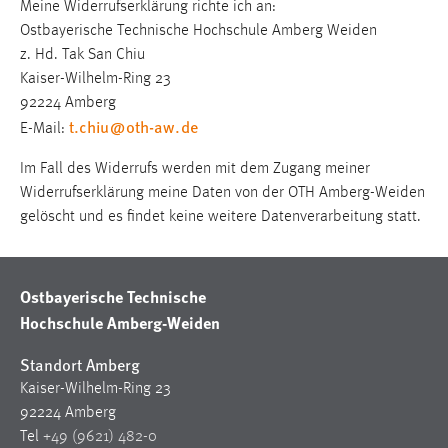
Meine Widerrufserklärung richte ich an:
1 Jahr
Ostbayerische Technische Hochschule Amberg Weiden
z. Hd. Tak San Chiu
Performance
Kaiser-Wilhelm-Ring 23
92224 Amberg
Name:
t.chiu
@
oth-aw
.
de
E-Mail:
staticfilecache
Im Fall des Widerrufs werden mit dem Zugang meiner
Zweck:
Widerrufserklärung meine Daten von der OTH Amberg-Weiden
Für performante Seitenauslieferung wird in diesem Cookie
gelöscht und es findet keine weitere Datenverarbeitung statt.
gespeichert, ob man eingeloggt ist.
Sprachpräferenz
Ostbayerische Technische
Name:
Hochschule Amberg-Weiden
site-language-preference
Standort Amberg
Zweck:
Kaiser-Wilhelm-Ring 23
Das Cookie speichert die gewählte Sprache der Website.
92224 Amberg
Cookie Laufzeit:
Tel
+49 (9621) 482-0