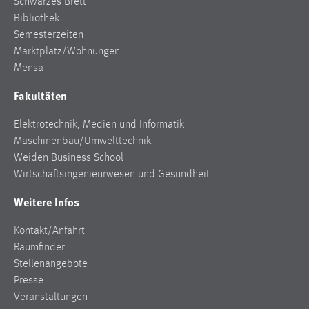
Schwarzes Brett
Zweck:
Bibliothek
Dieser Cookie ist notwendig um sich an der Website
Semesterzeiten
einloggen zu können.
Marktplatz/Wohnungen
Cookie Laufzeit:
Mensa
24 Stunden
Fakultäten
Elektrotechnik, Medien und Informatik
STATISTIK
Maschinenbau/Umwelttechnik
Weiden Business School
Statistik Cookies erfassen Informationen anonym.
Wirtschaftsingenieurwesen und Gesundheit
Diese Informationen helfen uns zu verstehen, wie
unsere Besucher unsere Website nutzen.
Weitere Infos
Matomo
Kontakt/Anfahrt
Raumfinder
Name:
Stellenangebote
_pk_ref, _pk_cvar, _pk_id, _pk_ses
Presse
Zweck:
Veranstaltungen
Zugriffsstatistik