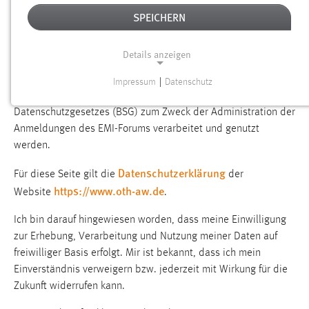
DATENSCHUTZERKLÄRUNG ZUR EMI-
SPEICHERN
FORUM ANMELDUNG
Details anzeigen
Ich bin damit einverstanden, dass meine Daten von der
Ostbayerischen Technischen Hochschule (OTH) Amberg-
Impressum
|
Datenschutz
NOTWENDIGE COOKIES
Weiden unter Berücksichtigung des Bayerischen
Datenschutzgesetzes (BSG) zum Zweck der Administration der
Notwendige Cookies ermöglichen grundlegende
Anmeldungen des EMI-Forums verarbeitet und genutzt
Funktionen und sind für die einwandfreie Funktion der
werden.
Website erforderlich.
Datenschutzerklärung
Für diese Seite gilt die
der
Einverständnis
https://www.oth-aw.de
Website
.
Name:
Ich bin darauf hingewiesen worden, dass meine Einwilligung
cookie_consent
zur Erhebung, Verarbeitung und Nutzung meiner Daten auf
Zweck:
freiwilliger Basis erfolgt. Mir ist bekannt, dass ich mein
Dieser Cookie speichert die ausgewählten Einverständnis-
Einverständnis verweigern bzw. jederzeit mit Wirkung für die
Optionen des Benutzers
Zukunft widerrufen kann.
Cookie Laufzeit: