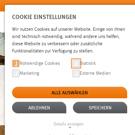
Zum Hauptinhalt springen
COOKIE EINSTELLUNGEN
Wir nutzen Cookies auf unserer Website. Einige von ihnen
sind technisch notwendig, während andere uns helfen,
diese Website zu verbessern oder zusätzliche
Funktionalitäten zur Verfügung zu stellen.
Notwendige Cookies
Statistik
Marketing
Externe Medien
ELEKTROTECHNIK, 
ALLE AUSWÄHLEN
UND INFORMATIK
ABLEHNEN
SPEICHERN
Details anzeigen