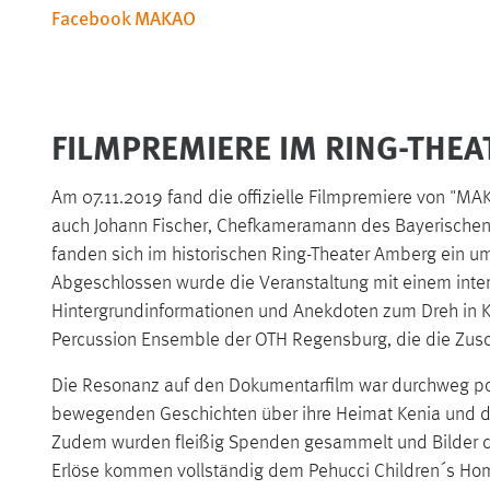
Facebook MAKAO
FILMPREMIERE IM RING-THEA
Am 07.11.2019 fand die offizielle Filmpremiere von "MAK
auch Johann Fischer, Chefkameramann des Bayerischen R
fanden sich im historischen Ring-Theater Amberg ein um
Abgeschlossen wurde die Veranstaltung mit einem inte
Hintergrundinformationen und Anekdoten zum Dreh in K
Percussion Ensemble der OTH Regensburg, die die Zusc
Die Resonanz auf den Dokumentarfilm war durchweg posi
bewegenden Geschichten über ihre Heimat Kenia und d
Zudem wurden fleißig Spenden gesammelt und Bilder der
Erlöse kommen vollständig dem Pehucci Children´s Home