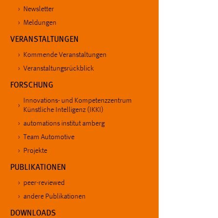
in diesem Cookie gespeichert, ob man
Newsletter
eingeloggt ist.
Meldungen
VERANSTALTUNGEN
Sprachpräferenz
Kommende Veranstaltungen
Name:
site-language-preference
Veranstaltungsrückblick
FORSCHUNG
Zweck:
Das Cookie speichert die gewählte
Sprache der Website.
Innovations- und Kompetenzzentrum
Künstliche Intelligenz (IKKI)
Cookie Laufzeit:
30 Tage
automations institut amberg
Team Automotive
Chat
Projekte
Name:
MibewSessionID, MIBEW_UserID,
PUBLIKATIONEN
mibew_locale, mibew-chat-frame-style-
5e9dbeb1811c0446
peer-reviewed
andere Publikationen
Zweck:
Wird benötigt um die Chatfunktion
DOWNLOADS
nutzen zu können.