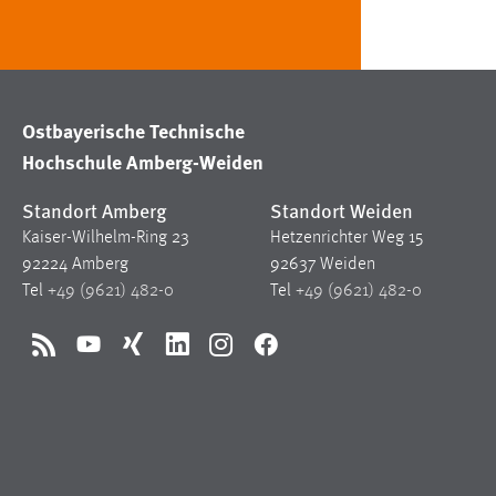
Anbieter:
Google Ireland Limited
Zweck:
Conversion-Tracking
Cookie Laufzeit:
3 Monate
Ostbayerische Technische
Hochschule Amberg-Weiden
Facebook Pixel
Standort Amberg
Standort Weiden
Name:
_fbp
Kaiser-Wilhelm-Ring 23
Hetzenrichter Weg 15
Anbieter:
Facebook
92224 Amberg
92637 Weiden
Tel
+49 (9621) 482-0
Tel
+49 (9621) 482-0
Zweck:
Conversion-Tracking
Cookie Laufzeit:
3 Monate
RSS
YouTube
Xing
LinkedIn
Instagram
Facebook
EXTERNE MEDIEN
Um Inhalte von Videoplattformen und Social Media
Plattformen anzeigen zu können, werden von diesen