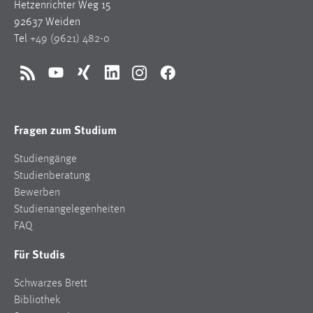
Hetzenrichter Weg 15
1 Jahr
92637 Weiden
Tel
+49 (9621) 482-0
Performance
Name:
RSS
YouTube
Xing
LinkedIn
Instagram
Facebook
staticfilecache
Zweck:
Fragen zum Studium
Für performante Seitenauslieferung wird in diesem Cookie
gespeichert, ob man eingeloggt ist.
Studiengänge
Studienberatung
Sprachpräferenz
Bewerben
Studienangelegenheiten
Name:
FAQ
site-language-preference
Für Studis
Zweck:
Das Cookie speichert die gewählte Sprache der Website.
Schwarzes Brett
Bibliothek
Cookie Laufzeit: