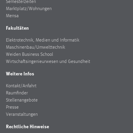
Semesterzeiten
30 Tage
Marktplatz/Wohnungen
Mensa
Chat
Fakultäten
Name:
MibewSessionID, MIBEW_UserID, mibew_locale, mibew-
Elektrotechnik, Medien und Informatik
chat-frame-style-5e9dbeb1811c0446
Maschinenbau/Umwelttechnik
Weiden Business School
Zweck:
Wird benötigt um die Chatfunktion nutzen zu können.
Wirtschaftsingenieurwesen und Gesundheit
Cookie Laufzeit:
Weitere Infos
MibewSessionID, mibew-chat-frame-style-
5e9dbeb1811c0446 = Sitzungslaufzeit, mibew_locale = 3
Kontakt/Anfahrt
Jahre, MIBEW_UserID = 1 Jahr
Raumfinder
Stellenangebote
Presse
Login
Veranstaltungen
Name:
Rechtliche Hinweise
fe_user, be_user, be_lastLoginProvider