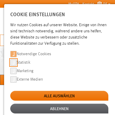
Zum Hauptinhalt springen
MyOTH
Kontakt
DE
COOKIE EINSTELLUNGEN
SUCHE
Wir nutzen Cookies auf unserer Website. Einige von ihnen
sind technisch notwendig, während andere uns helfen,
diese Website zu verbessern oder zusätzliche
JETZT BEWERBEN
Funktionalitäten zur Verfügung zu stellen.
Notwendige Cookies
ELEKTROTECHNIK, MEDIEN
UND INFORMATIK
Statistik
Marketing
MENÜ
Externe Medien
Sie sind hier:
Hochschule
Fakultäten
Fakultät EMI
ALLE AUSWÄHLEN
ABLEHNEN
FOTOS ABSOLVENT
PASSWORTABFRAGE