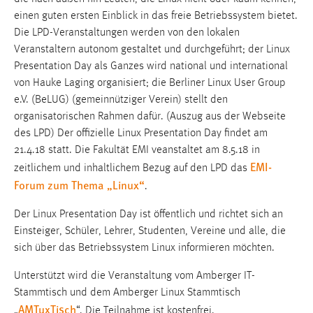
30 Tage
einen guten ersten Einblick in das freie Betriebssystem bietet.
Die LPD-Veranstaltungen werden von den lokalen
Chat
Veranstaltern autonom gestaltet und durchgeführt; der Linux
Presentation Day als Ganzes wird national und international
Name:
von Hauke Laging organisiert; die Berliner Linux User Group
MibewSessionID, MIBEW_UserID, mibew_locale, mibew-
e.V. (BeLUG) (gemeinnütziger Verein) stellt den
chat-frame-style-5e9dbeb1811c0446
organisatorischen Rahmen dafür. (Auszug aus der Webseite
Zweck:
des LPD) Der offizielle Linux Presentation Day findet am
Wird benötigt um die Chatfunktion nutzen zu können.
21.4.18 statt. Die Fakultät EMI veanstaltet am 8.5.18 in
EMI-
zeitlichem und inhaltlichem Bezug auf den LPD das
Cookie Laufzeit:
Forum zum Thema „Linux“
MibewSessionID, mibew-chat-frame-style-
.
5e9dbeb1811c0446 = Sitzungslaufzeit, mibew_locale = 3
Der Linux Presentation Day ist öffentlich und richtet sich an
Jahre, MIBEW_UserID = 1 Jahr
Einsteiger, Schüler, Lehrer, Studenten, Vereine und alle, die
sich über das Betriebssystem Linux informieren möchten.
Login
Unterstützt wird die Veranstaltung vom Amberger IT-
Name:
Stammtisch und dem Amberger Linux Stammtisch
fe_user, be_user, be_lastLoginProvider
AMTuxTisch
„
“. Die Teilnahme ist kostenfrei.