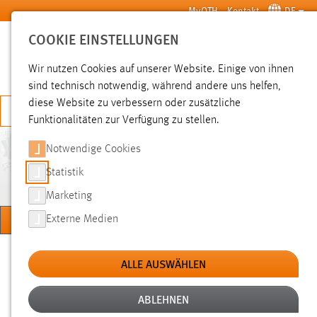
Zum Hauptinhalt springen
MyOTH
Kontakt
DE
COOKIE EINSTELLUNGEN
SUCHE
Wir nutzen Cookies auf unserer Website. Einige von ihnen
sind technisch notwendig, während andere uns helfen,
diese Website zu verbessern oder zusätzliche
JETZT BEWERBEN
Funktionalitäten zur Verfügung zu stellen.
Notwendige Cookies
ELEKTROTECHNIK, MEDIEN
UND INFORMATIK
Statistik
Marketing
MENÜ
Externe Medien
Sie sind hier:
Hochschule
Fakultäten
Fakultät EMI
ALLE AUSWÄHLEN
ABLEHNEN