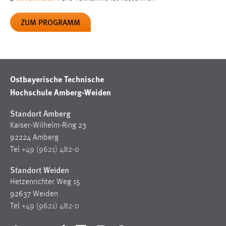
Zweck:
Dieser Cookie ist notwendig um sich an der Website
ZUM PROGRAMM
einloggen zu können.
Cookie Laufzeit:
24 Stunden
Ostbayerische Technische
Hochschule Amberg-Weiden
STATISTIK
Standort Amberg
Statistik Cookies erfassen Informationen anonym.
Kaiser-Wilhelm-Ring 23
Diese Informationen helfen uns zu verstehen, wie
92224 Amberg
unsere Besucher unsere Website nutzen.
Tel
+49 (9621) 482-0
Matomo
Standort Weiden
Hetzenrichter Weg 15
Name:
92637 Weiden
_pk_ref, _pk_cvar, _pk_id, _pk_ses
Tel
+49 (9621) 482-0
Zweck:
Zugriffsstatistik