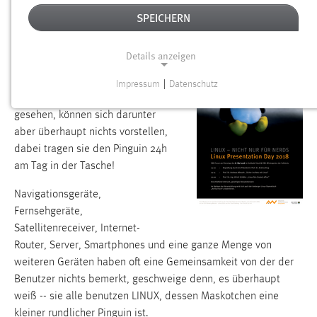
LINUX – ENTDECKE DEN PINGUIN IN
SPEICHERN
DIR!
Details anzeigen
Die meisten Leute haben den
Begriff schon einmal gehört und
Impressum
|
Datenschutz
NOTWENDIGE COOKIES
auch den Pinguin schon mal
gesehen, können sich darunter
Notwendige Cookies ermöglichen grundlegende
aber überhaupt nichts vorstellen,
Funktionen und sind für die einwandfreie Funktion der
dabei tragen sie den Pinguin 24h
Website erforderlich.
am Tag in der Tasche!
Einverständnis
Navigationsgeräte,
Fernsehgeräte,
Name:
Satellitenreceiver, Internet-
cookie_consent
Router, Server, Smartphones und eine ganze Menge von
Zweck:
weiteren Geräten haben oft eine Gemeinsamkeit von der der
Dieser Cookie speichert die ausgewählten Einverständnis-
Benutzer nichts bemerkt, geschweige denn, es überhaupt
Optionen des Benutzers
weiß -- sie alle benutzen LINUX, dessen Maskotchen eine
Cookie Laufzeit:
kleiner rundlicher Pinguin ist.