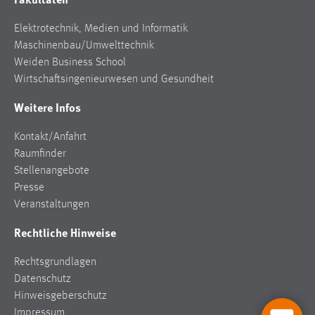
Conversion-Tracking
Elektrotechnik, Medien und Informatik
Cookie Laufzeit:
Maschinenbau/Umwelttechnik
3 Monate
Weiden Business School
Wirtschaftsingenieurwesen und Gesundheit
Facebook Pixel
Weitere Infos
Name:
Kontakt/Anfahrt
_fbp
Raumfinder
Anbieter:
Stellenangebote
Facebook
Presse
Veranstaltungen
Zweck:
Conversion-Tracking
Rechtliche Hinweise
Cookie Laufzeit:
Rechtsgrundlagen
3 Monate
Datenschutz
Hinweisgeberschutz
Impressum