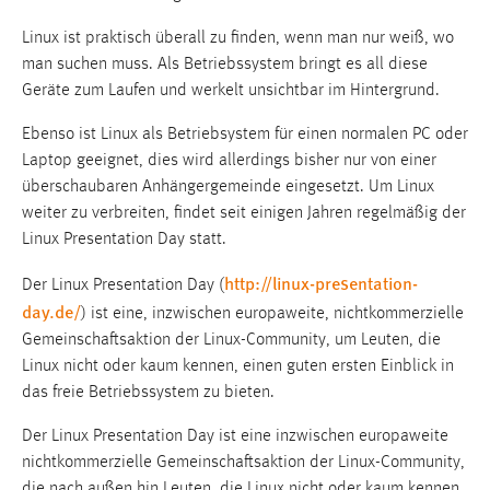
1 Jahr
Linux ist praktisch überall zu finden, wenn man nur weiß, wo
man suchen muss. Als Betriebssystem bringt es all diese
Performance
Geräte zum Laufen und werkelt unsichtbar im Hintergrund.
Name:
Ebenso ist Linux als Betriebsystem für einen normalen PC oder
staticfilecache
Laptop geeignet, dies wird allerdings bisher nur von einer
überschaubaren Anhängergemeinde eingesetzt. Um Linux
Zweck:
weiter zu verbreiten, findet seit einigen Jahren regelmäßig der
Für performante Seitenauslieferung wird in diesem Cookie
gespeichert, ob man eingeloggt ist.
Linux Presentation Day statt.
http://linux-presentation-
Der Linux Presentation Day (
Sprachpräferenz
day.de/
) ist eine, inzwischen europaweite, nichtkommerzielle
Gemeinschaftsaktion der Linux-Community, um Leuten, die
Name:
Linux nicht oder kaum kennen, einen guten ersten Einblick in
site-language-preference
das freie Betriebssystem zu bieten.
Zweck:
Das Cookie speichert die gewählte Sprache der Website.
Der Linux Presentation Day ist eine inzwischen europaweite
nichtkommerzielle Gemeinschaftsaktion der Linux-Community,
Cookie Laufzeit:
die nach außen hin Leuten, die Linux nicht oder kaum kennen,