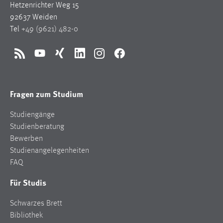
Hetzenrichter Weg 15
1 Jahr
92637 Weiden
Tel
+49 (9621) 482-0
Performance
Name:
RSS
YouTube
Xing
LinkedIn
Instagram
Facebook
staticfilecache
Zweck:
Fragen zum Studium
Für performante Seitenauslieferung wird in diesem Cookie
gespeichert, ob man eingeloggt ist.
Studiengänge
Studienberatung
Sprachpräferenz
Bewerben
Studienangelegenheiten
Name:
FAQ
site-language-preference
Für Studis
Zweck:
Das Cookie speichert die gewählte Sprache der Website.
Schwarzes Brett
Cookie Laufzeit:
Bibliothek