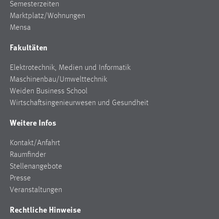
30 Tage
Semesterzeiten
Marktplatz/Wohnungen
Mensa
Chat
Fakultäten
Name:
MibewSessionID, MIBEW_UserID, mibew_locale, mibew-
Elektrotechnik, Medien und Informatik
chat-frame-style-5e9dbeb1811c0446
Maschinenbau/Umwelttechnik
Zweck:
Weiden Business School
Wird benötigt um die Chatfunktion nutzen zu können.
Wirtschaftsingenieurwesen und Gesundheit
Cookie Laufzeit:
Weitere Infos
MibewSessionID, mibew-chat-frame-style-
5e9dbeb1811c0446 = Sitzungslaufzeit, mibew_locale = 3
Kontakt/Anfahrt
Jahre, MIBEW_UserID = 1 Jahr
Raumfinder
Stellenangebote
Login
Presse
Veranstaltungen
Name:
Rechtliche Hinweise
fe_user, be_user, be_lastLoginProvider