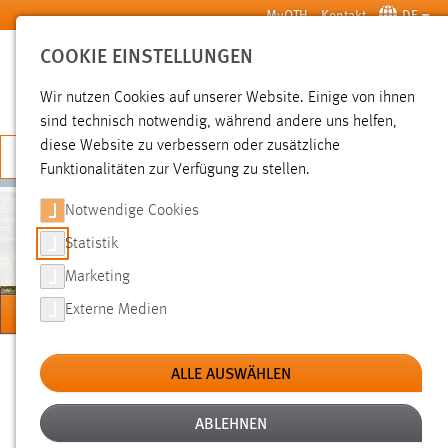
Zum Hauptinhalt springen
MyOTH
Kontakt
DE
COOKIE EINSTELLUNGEN
SUCHE
Wir nutzen Cookies auf unserer Website. Einige von ihnen
sind technisch notwendig, während andere uns helfen,
diese Website zu verbessern oder zusätzliche
JETZT BEWERBEN
Funktionalitäten zur Verfügung zu stellen.
Notwendige Cookies
MASCHINENBAU/UMWELTTECHNIK
Statistik
Marketing
MENÜ
Externe Medien
Sie sind hier:
Hochschule
Fakultäten
Maschinenbau/Umwelttechnik
ALLE AUSWÄHLEN
ABLEHNEN
BILDER STUDIENAB
PASSWORTABFRAGE