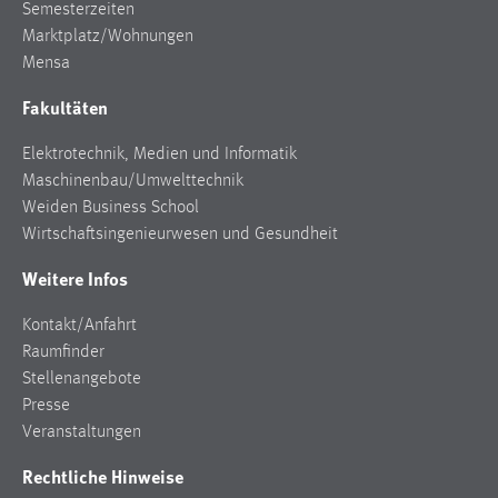
30 Tage
Semesterzeiten
Marktplatz/Wohnungen
Mensa
Chat
Fakultäten
Name:
MibewSessionID, MIBEW_UserID, mibew_locale, mibew-
Elektrotechnik, Medien und Informatik
chat-frame-style-5e9dbeb1811c0446
Maschinenbau/Umwelttechnik
Zweck:
Weiden Business School
Wird benötigt um die Chatfunktion nutzen zu können.
Wirtschaftsingenieurwesen und Gesundheit
Cookie Laufzeit:
Weitere Infos
MibewSessionID, mibew-chat-frame-style-
5e9dbeb1811c0446 = Sitzungslaufzeit, mibew_locale = 3
Kontakt/Anfahrt
Jahre, MIBEW_UserID = 1 Jahr
Raumfinder
Stellenangebote
Login
Presse
Veranstaltungen
Name:
Rechtliche Hinweise
fe_user, be_user, be_lastLoginProvider