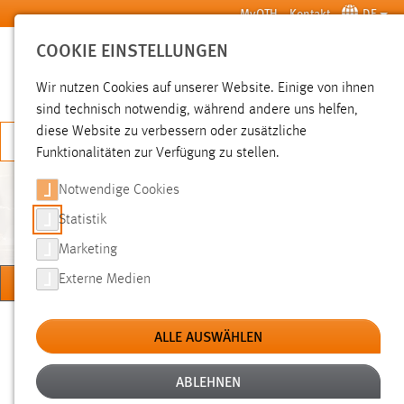
Zum Hauptinhalt springen
MyOTH
Kontakt
DE
COOKIE EINSTELLUNGEN
SUCHE
Wir nutzen Cookies auf unserer Website. Einige von ihnen
sind technisch notwendig, während andere uns helfen,
diese Website zu verbessern oder zusätzliche
JETZT BEWERBEN
Funktionalitäten zur Verfügung zu stellen.
Notwendige Cookies
WIRTSCHAFTSINGENIEURWESEN
UND GESUNDHEIT
Statistik
Marketing
MENÜ
Externe Medien
Sie sind hier:
Hochschule
Fakultäten
ALLE AUSWÄHLEN
Wirtschaftsingenieurwesen und Gesundheit
ABLEHNEN
ABSOLVENTINNENV
PASSWORTABFRAGE