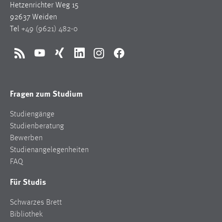
Hetzenrichter Weg 15
1 Jahr
92637 Weiden
Tel
+49 (9621) 482-0
Performance
Name:
RSS
YouTube
Xing
LinkedIn
Instagram
Facebook
staticfilecache
Zweck:
Fragen zum Studium
Für performante Seitenauslieferung wird in diesem Cookie
gespeichert, ob man eingeloggt ist.
Studiengänge
Studienberatung
Sprachpräferenz
Bewerben
Studienangelegenheiten
Name:
FAQ
site-language-preference
Für Studis
Zweck:
Das Cookie speichert die gewählte Sprache der Website.
Schwarzes Brett
Cookie Laufzeit:
Bibliothek