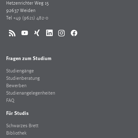
Hetzenrichter Weg 15
1 Jahr
92637 Weiden
Tel
+49 (9621) 482-0
Performance
Name:
RSS
YouTube
Xing
LinkedIn
Instagram
Facebook
staticfilecache
Zweck:
Fragen zum Studium
Für performante Seitenauslieferung wird in diesem Cookie
gespeichert, ob man eingeloggt ist.
Studiengänge
Studienberatung
Sprachpräferenz
Bewerben
Studienangelegenheiten
Name:
FAQ
site-language-preference
Für Studis
Zweck:
Das Cookie speichert die gewählte Sprache der Website.
Schwarzes Brett
Cookie Laufzeit:
Bibliothek