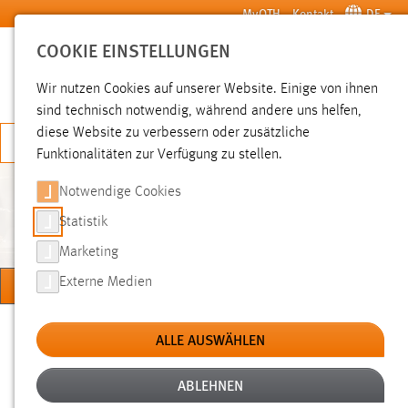
Zum Hauptinhalt springen
MyOTH
Kontakt
DE
COOKIE EINSTELLUNGEN
SUCHE
Wir nutzen Cookies auf unserer Website. Einige von ihnen
sind technisch notwendig, während andere uns helfen,
diese Website zu verbessern oder zusätzliche
JETZT BEWERBEN
Funktionalitäten zur Verfügung zu stellen.
Notwendige Cookies
WIRTSCHAFTSINGENIEURWESEN
UND GESUNDHEIT
Statistik
Marketing
MENÜ
Externe Medien
Sie sind hier:
Hochschule
Fakultäten
ALLE AUSWÄHLEN
Wirtschaftsingenieurwesen und Gesundheit
ABLEHNEN
DOWNLOAD-BEREIC
PASSWORTABFRAGE