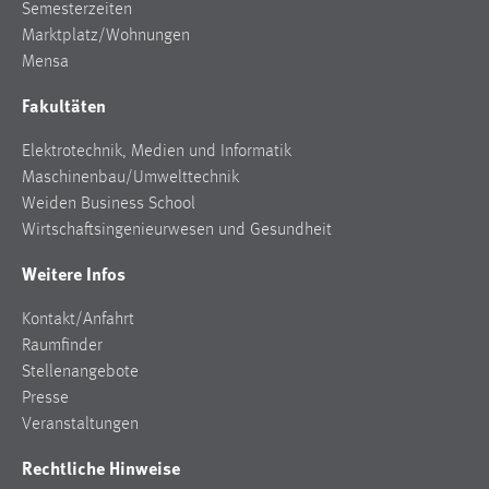
30 Tage
Semesterzeiten
Marktplatz/Wohnungen
Mensa
Chat
Fakultäten
Name:
MibewSessionID, MIBEW_UserID, mibew_locale, mibew-
Elektrotechnik, Medien und Informatik
chat-frame-style-5e9dbeb1811c0446
Maschinenbau/Umwelttechnik
Zweck:
Weiden Business School
Wird benötigt um die Chatfunktion nutzen zu können.
Wirtschaftsingenieurwesen und Gesundheit
Cookie Laufzeit:
Weitere Infos
MibewSessionID, mibew-chat-frame-style-
5e9dbeb1811c0446 = Sitzungslaufzeit, mibew_locale = 3
Kontakt/Anfahrt
Jahre, MIBEW_UserID = 1 Jahr
Raumfinder
Stellenangebote
Login
Presse
Veranstaltungen
Name:
Rechtliche Hinweise
fe_user, be_user, be_lastLoginProvider