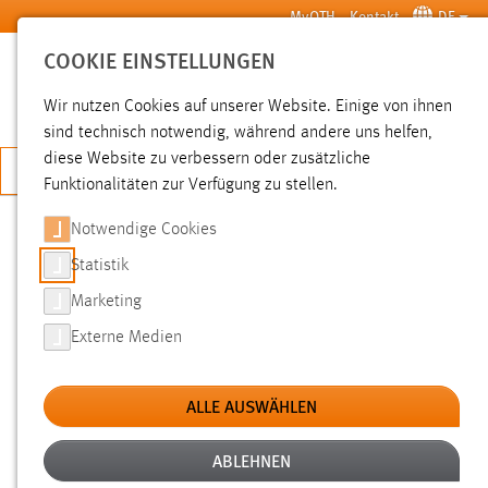
Zum Hauptinhalt springen
MyOTH
Kontakt
DE
COOKIE EINSTELLUNGEN
SUCHE
Wir nutzen Cookies auf unserer Website. Einige von ihnen
sind technisch notwendig, während andere uns helfen,
diese Website zu verbessern oder zusätzliche
JETZT BEWERBEN
Funktionalitäten zur Verfügung zu stellen.
Sie sind hier:
Hochschule
Kooperationen
Notwendige Cookies
Datenschutzerklärung Kontaktformular Amberger Freunde
Statistik
DATENSCHUTZERKLÄRUNG
Marketing
KONTAKTFORMULAR AMBERGER
Externe Medien
FREUNDE
ALLE AUSWÄHLEN
Ich bin damit einverstanden, dass meine Daten von der
Ostbayerischen Technischen Hochschule (OTH) Amberg-
ABLEHNEN
Weiden unter Berücksichtigung des Bayerischen