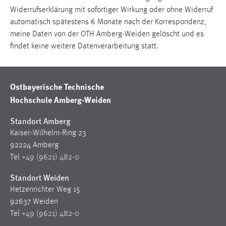
1 Jahr
Widerrufserklärung mit sofortiger Wirkung oder ohne Widerruf
automatisch spätestens 6 Monate nach der Korrespondenz,
meine Daten von der OTH Amberg-Weiden gelöscht und es
Performance
findet keine weitere Datenverarbeitung statt.
Name:
staticfilecache
Ostbayerische Technische
Zweck:
Hochschule Amberg-Weiden
Für performante Seitenauslieferung wird in diesem Cookie
gespeichert, ob man eingeloggt ist.
Standort Amberg
Kaiser-Wilhelm-Ring 23
Sprachpräferenz
92224 Amberg
Tel
+49 (9621) 482-0
Name:
site-language-preference
Standort Weiden
Zweck:
Hetzenrichter Weg 15
Das Cookie speichert die gewählte Sprache der Website.
92637 Weiden
Tel
+49 (9621) 482-0
Cookie Laufzeit: