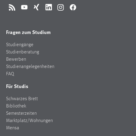
30 Tage
RSS
YouTube
Xing
LinkedIn
Instagram
Facebook
Chat
Fragen zum Studium
Name:
MibewSessionID, MIBEW_UserID, mibew_locale, mibew-
Studiengänge
chat-frame-style-5e9dbeb1811c0446
Studienberatung
Zweck:
Bewerben
Wird benötigt um die Chatfunktion nutzen zu können.
Studienangelegenheiten
Cookie Laufzeit:
FAQ
MibewSessionID, mibew-chat-frame-style-
Für Studis
5e9dbeb1811c0446 = Sitzungslaufzeit, mibew_locale = 3
Jahre, MIBEW_UserID = 1 Jahr
Schwarzes Brett
Bibliothek
Login
Semesterzeiten
Marktplatz/Wohnungen
Name:
Mensa
fe_user, be_user, be_lastLoginProvider