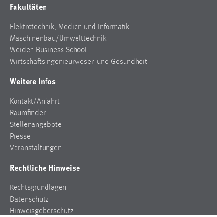
Fakultäten
Zweck:
Dieser Cookie ist notwendig um sich an der Website
Elektrotechnik, Medien und Informatik
einloggen zu können.
Maschinenbau/Umwelttechnik
Cookie Laufzeit:
Weiden Business School
24 Stunden
Wirtschaftsingenieurwesen und Gesundheit
Weitere Infos
STATISTIK
Kontakt/Anfahrt
Statistik Cookies erfassen Informationen anonym.
Raumfinder
Diese Informationen helfen uns zu verstehen, wie
Stellenangebote
unsere Besucher unsere Website nutzen.
Presse
Veranstaltungen
Matomo
Rechtliche Hinweise
Name:
Rechtsgrundlagen
_pk_ref, _pk_cvar, _pk_id, _pk_ses
Datenschutz
Zweck:
Hinweisgeberschutz
Zugriffsstatistik