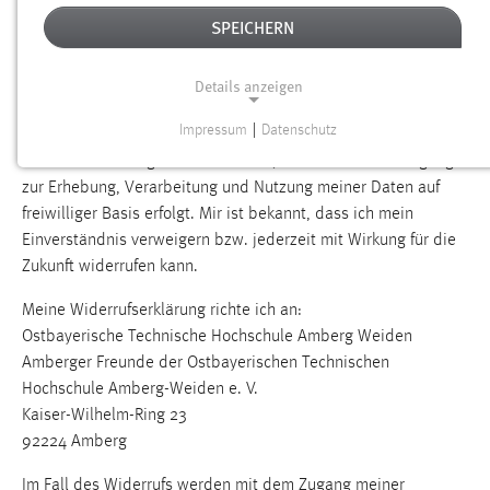
Datenschutzgesetzes (BSG) zum Zweck der Kontaktaufnahme
SPEICHERN
für Ihr Anliegen erhoben, verarbeitet und genutzt werden.
Datenschutzerklärung
Für diese Seite gilt die
der
Details anzeigen
https://www.oth-aw.de
Website
.
Impressum
|
Datenschutz
NOTWENDIGE COOKIES
Ich bin darauf hingewiesen worden, dass meine Einwilligung
Notwendige Cookies ermöglichen grundlegende
zur Erhebung, Verarbeitung und Nutzung meiner Daten auf
Funktionen und sind für die einwandfreie Funktion der
freiwilliger Basis erfolgt. Mir ist bekannt, dass ich mein
Website erforderlich.
Einverständnis verweigern bzw. jederzeit mit Wirkung für die
Zukunft widerrufen kann.
Einverständnis
Meine Widerrufserklärung richte ich an:
Name:
Ostbayerische Technische Hochschule Amberg Weiden
cookie_consent
Amberger Freunde der Ostbayerischen Technischen
Hochschule Amberg-Weiden e. V.
Zweck:
Kaiser-Wilhelm-Ring 23
Dieser Cookie speichert die ausgewählten Einverständnis-
92224 Amberg
Optionen des Benutzers
Cookie Laufzeit:
Im Fall des Widerrufs werden mit dem Zugang meiner