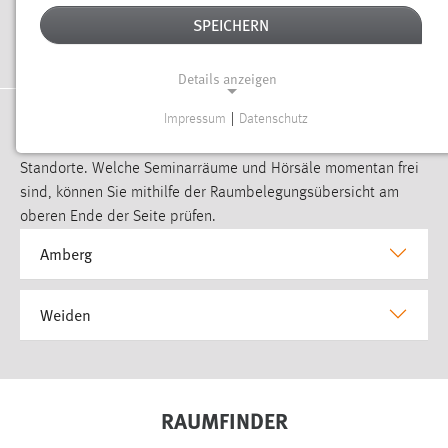
Raumbelegung aufklappen
SPEICHERN
Details anzeigen
LERNRÄUME
Impressum
|
Datenschutz
NOTWENDIGE COOKIES
Hier finden Sie eine Aufstellung von Lernräumen für beide
Notwendige Cookies ermöglichen grundlegende
Standorte. Welche Seminarräume und Hörsäle momentan frei
Funktionen und sind für die einwandfreie Funktion der
sind, können Sie mithilfe der Raumbelegungsübersicht am
Website erforderlich.
oberen Ende der Seite prüfen.
Amberg
Einverständnis
Name:
Weiden
cookie_consent
Zweck:
Dieser Cookie speichert die ausgewählten Einverständnis-
Optionen des Benutzers
RAUMFINDER
Cookie Laufzeit: