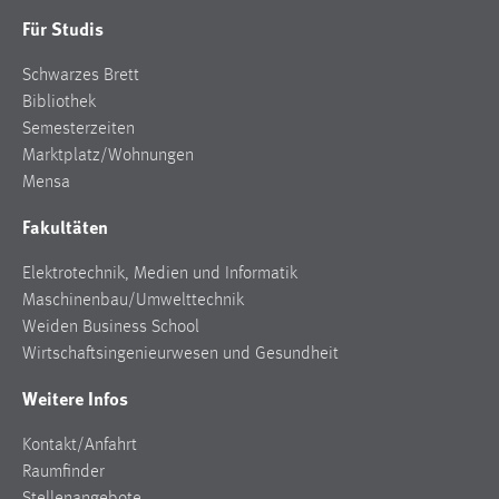
Conversion-Tracking
Für Studis
Cookie Laufzeit:
Schwarzes Brett
3 Monate
Bibliothek
Semesterzeiten
Facebook Pixel
Marktplatz/Wohnungen
Mensa
Name:
Fakultäten
_fbp
Anbieter:
Elektrotechnik, Medien und Informatik
Facebook
Maschinenbau/Umwelttechnik
Weiden Business School
Zweck:
Wirtschaftsingenieurwesen und Gesundheit
Conversion-Tracking
Weitere Infos
Cookie Laufzeit:
3 Monate
Kontakt/Anfahrt
Raumfinder
Stellenangebote