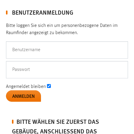
1 Jahr
BENUTZERANMELDUNG
Performance
Bitte loggen Sie sich ein um personenbezogene Daten im
Raumfinder angezeigt zu bekommen.
Name:
staticfilecache
Benutzername
Zweck:
Für performante Seitenauslieferung wird in diesem Cookie
gespeichert, ob man eingeloggt ist.
Passwort
Sprachpräferenz
Angemeldet bleiben
Name:
site-language-preference
Zweck:
Das Cookie speichert die gewählte Sprache der Website.
BITTE WÄHLEN SIE ZUERST DAS
GEBÄUDE, ANSCHLIESSEND DAS S
Cookie Laufzeit: