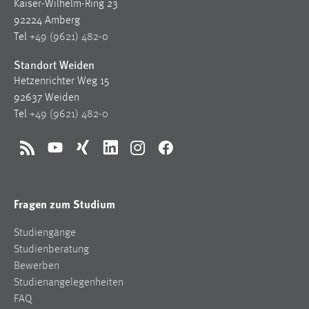
Kaiser-Wilhelm-Ring 23
92224 Amberg
Cookie Laufzeit:
Tel
+49 (9621) 482-0
Max. 13 Monate
Standort Weiden
Hetzenrichter Weg 15
MARKETING
92637 Weiden
Tel
+49 (9621) 482-0
Marketing Cookies werden von Drittanbietern
verwendet, um personalisierte Werbung anzuzeigen.
Sie tun dies, indem sie Besucher über Websites
RSS
YouTube
Xing
LinkedIn
Instagram
Facebook
hinweg verfolgen.
Google Ads
Fragen zum Studium
Name:
Studiengänge
_gcl_au
Studienberatung
Bewerben
Anbieter:
Studienangelegenheiten
Google Ireland Limited
FAQ
Zweck: