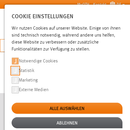
Zum Hauptinhalt springen
MyOTH
Kontakt
DE
COOKIE EINSTELLUNGEN
SUCHE
Wir nutzen Cookies auf unserer Website. Einige von ihnen
sind technisch notwendig, während andere uns helfen,
diese Website zu verbessern oder zusätzliche
JETZT BEWERBEN
Funktionalitäten zur Verfügung zu stellen.
Sie sind hier:
Hochschule
Services
Online Services
Notwendige Cookies
Statistik
RAUMFINDER UND RAUMBELEGUNG
Marketing
Externe Medien
RAUMBELEGUNG
ALLE AUSWÄHLEN
FREIE RÄUME (ZUM LERNEN O. Ä.)
ABLEHNEN