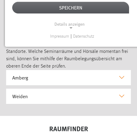
Raumbelegung aufklappen
SPEICHERN
Details anzeigen
LERNRÄUME
Impressum
|
Datenschutz
NOTWENDIGE COOKIES
Hier finden Sie eine Aufstellung von Lernräumen für beide
Notwendige Cookies ermöglichen grundlegende
Standorte. Welche Seminarräume und Hörsäle momentan frei
Funktionen und sind für die einwandfreie Funktion der
sind, können Sie mithilfe der Raumbelegungsübersicht am
Website erforderlich.
oberen Ende der Seite prüfen.
Amberg
Einverständnis
Name:
Weiden
cookie_consent
Zweck:
Dieser Cookie speichert die ausgewählten Einverständnis-
Optionen des Benutzers
RAUMFINDER
Cookie Laufzeit: