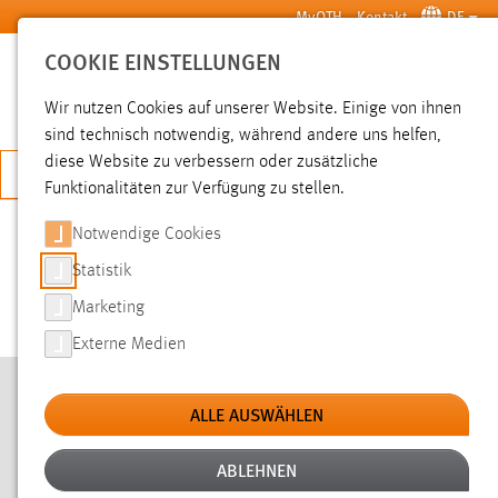
Zum Hauptinhalt springen
MyOTH
Kontakt
DE
COOKIE EINSTELLUNGEN
SUCHE
Wir nutzen Cookies auf unserer Website. Einige von ihnen
sind technisch notwendig, während andere uns helfen,
diese Website zu verbessern oder zusätzliche
JETZT BEWERBEN
Funktionalitäten zur Verfügung zu stellen.
Sie sind hier:
Hochschule
Services
Online Services
Notwendige Cookies
Statistik
RAUMFINDER UND RAUMBELEGUNG
Marketing
Externe Medien
RAUMBELEGUNG
ALLE AUSWÄHLEN
FREIE RÄUME (ZUM LERNEN O. Ä.)
ABLEHNEN