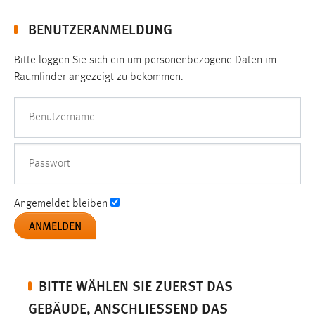
1 Jahr
BENUTZERANMELDUNG
Performance
Bitte loggen Sie sich ein um personenbezogene Daten im
Raumfinder angezeigt zu bekommen.
Name:
staticfilecache
Benutzername
Zweck:
Für performante Seitenauslieferung wird in diesem Cookie
gespeichert, ob man eingeloggt ist.
Passwort
Sprachpräferenz
Angemeldet bleiben
Name:
site-language-preference
Zweck:
Das Cookie speichert die gewählte Sprache der Website.
BITTE WÄHLEN SIE ZUERST DAS
GEBÄUDE, ANSCHLIESSEND DAS S
Cookie Laufzeit: