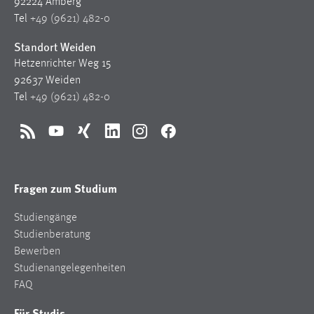
92224 Amberg
Tel
+49 (9621) 482-0
Cookie Laufzeit:
Max. 13 Monate
Standort Weiden
Hetzenrichter Weg 15
92637 Weiden
MARKETING
Tel
+49 (9621) 482-0
Marketing Cookies werden von Drittanbietern
verwendet, um personalisierte Werbung anzuzeigen.
RSS
YouTube
Xing
LinkedIn
Instagram
Facebook
Sie tun dies, indem sie Besucher über Websites
hinweg verfolgen.
Fragen zum Studium
Google Ads
Studiengänge
Name:
Studienberatung
_gcl_au
Bewerben
Studienangelegenheiten
Anbieter:
FAQ
Google Ireland Limited
Für Studis
Zweck: