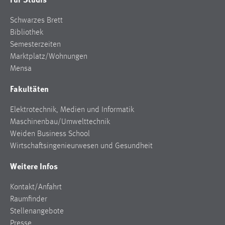
Conversion-Tracking
Schwarzes Brett
Cookie Laufzeit:
Bibliothek
3 Monate
Semesterzeiten
Marktplatz/Wohnungen
Facebook Pixel
Mensa
Fakultäten
Name:
_fbp
Elektrotechnik, Medien und Informatik
Anbieter:
Maschinenbau/Umwelttechnik
Facebook
Weiden Business School
Wirtschaftsingenieurwesen und Gesundheit
Zweck:
Conversion-Tracking
Weitere Infos
Cookie Laufzeit:
Kontakt/Anfahrt
3 Monate
Raumfinder
Stellenangebote
Presse