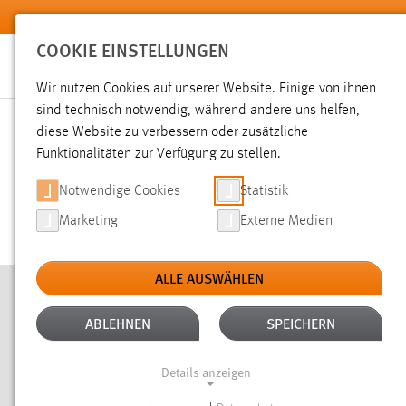
Zum Hauptinhalt springen
COOKIE EINSTELLUNGEN
Wir nutzen Cookies auf unserer Website. Einige von ihnen
Sie sind hier:
sind technisch notwendig, während andere uns helfen,
Hochschule
Services
Online Services
diese Website zu verbessern oder zusätzliche
Funktionalitäten zur Verfügung zu stellen.
RA
Notwendige Cookies
Statistik
Marketing
Externe Medien
ALLE AUSWÄHLEN
ABLEHNEN
SPEICHERN
Details anzeigen
FREIE RÄUME (ZUM LERNEN O. Ä.)