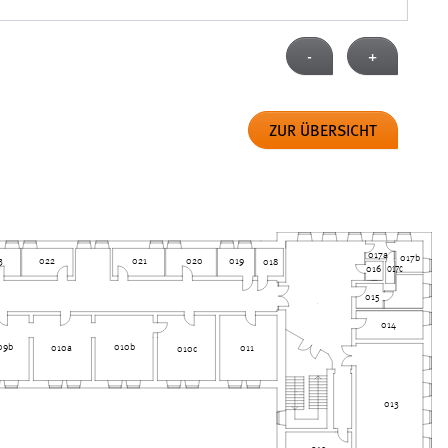
-
+
ZUR ÜBERSICHT
017a
017b
020
021
3
019
022
018
017c
016
015
014
010b
09b
011
010a
010c
013