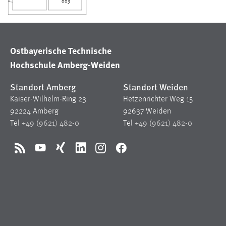
003
Matomo
Name:
_pk_ref, _pk_cvar, _pk_id, _pk_ses
Ostbayerische Technische
Zweck:
Zugriffsstatistik
Hochschule Amberg-Weiden
Cookie Laufzeit:
Max. 13 Monate
Standort Amberg
Standort Weiden
Kaiser-Wilhelm-Ring 23
Hetzenrichter Weg 15
92224 Amberg
92637 Weiden
MARKETING
Tel
+49 (9621) 482-0
Tel
+49 (9621) 482-0
Marketing Cookies werden von Drittanbietern
verwendet, um personalisierte Werbung anzuzeigen.
RSS
YouTube
Xing
LinkedIn
Instagram
Facebook
Sie tun dies, indem sie Besucher über Websites
hinweg verfolgen.
Google Ads
Name:
_gcl_au