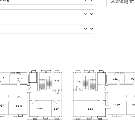
028
027
024
02
026
025
009a
0
05b
005c
006
008
007