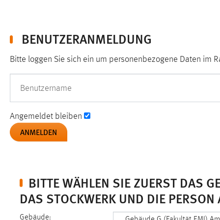
in diesem Cookie gespeichert, ob man
eingeloggt ist.
BENUTZERANMELDUNG
Sprachpräferenz
Bitte loggen Sie sich ein um personenbezogene Daten im
Name:
site-language-preference
Zweck:
Das Cookie speichert die gewählte
Benutzername
Sprache der Website.
Cookie Laufzeit:
30 Tage
Angemeldet bleiben
Chat
Name:
MibewSessionID, MIBEW_UserID,
mibew_locale, mibew-chat-frame-style-
BITTE WÄHLEN SIE ZUERST DAS GE
5e9dbeb1811c0446
AS STOCKWERK UND DIE PERSON 
Zweck:
Wird benötigt um die Chatfunktion
nutzen zu können.
Gebäude: