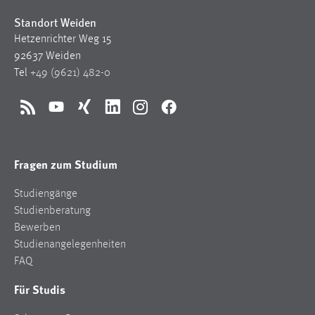
30 Tage
Standort Weiden
Hetzenrichter Weg 15
Chat
92637 Weiden
Tel
+49 (9621) 482-0
Name:
MibewSessionID, MIBEW_UserID, mibew_locale, mibew-
chat-frame-style-5e9dbeb1811c0446
RSS
YouTube
Xing
LinkedIn
Instagram
Facebook
Zweck:
Wird benötigt um die Chatfunktion nutzen zu können.
Fragen zum Studium
Cookie Laufzeit:
MibewSessionID, mibew-chat-frame-style-
Studiengänge
5e9dbeb1811c0446 = Sitzungslaufzeit, mibew_locale = 3
Studienberatung
Jahre, MIBEW_UserID = 1 Jahr
Bewerben
Studienangelegenheiten
Login
FAQ
Name:
Für Studis
fe_user, be_user, be_lastLoginProvider