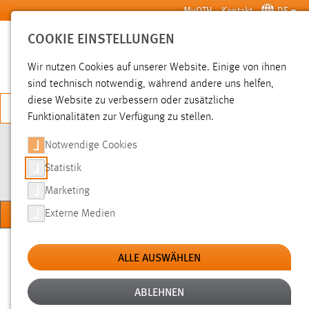
Zum Hauptinhalt springen
MyOTH
Kontakt
DE
COOKIE EINSTELLUNGEN
SUCHE
Wir nutzen Cookies auf unserer Website. Einige von ihnen
sind technisch notwendig, während andere uns helfen,
diese Website zu verbessern oder zusätzliche
JETZT BEWERBEN
Funktionalitäten zur Verfügung zu stellen.
Notwendige Cookies
STUDIEN- UND CAREER
SERVICE
Statistik
Marketing
MENÜ
Externe Medien
Sie sind hier:
Hochschule
Über uns
Einrichtungen
ALLE AUSWÄHLEN
ABLEHNEN