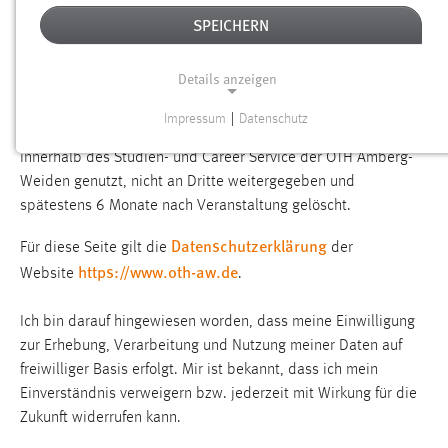
DATENSCHUTZERKLÄRUNG
SPEICHERN
Ich bin damit einverstanden, dass meine Daten unter
Details anzeigen
Berücksichtigung des Bayerischen Datenschutzgesetzes (BSG)
zum Zweck der Veranstaltungsdurchführung erhoben,
Impressum
|
Datenschutz
verarbeitet und genutzt werden. Meine Daten werden nur
NOTWENDIGE COOKIES
innerhalb des Studien- und Career Service der OTH Amberg-
Notwendige Cookies ermöglichen grundlegende
Weiden genutzt, nicht an Dritte weitergegeben und
Funktionen und sind für die einwandfreie Funktion der
spätestens 6 Monate nach Veranstaltung gelöscht.
Website erforderlich.
Datenschutzerklärung
Für diese Seite gilt die
der
Einverständnis
https://www.oth-aw.de
Website
.
Name:
Ich bin darauf hingewiesen worden, dass meine Einwilligung
cookie_consent
zur Erhebung, Verarbeitung und Nutzung meiner Daten auf
Zweck:
freiwilliger Basis erfolgt. Mir ist bekannt, dass ich mein
Dieser Cookie speichert die ausgewählten Einverständnis-
Einverständnis verweigern bzw. jederzeit mit Wirkung für die
Optionen des Benutzers
Zukunft widerrufen kann.
Cookie Laufzeit: