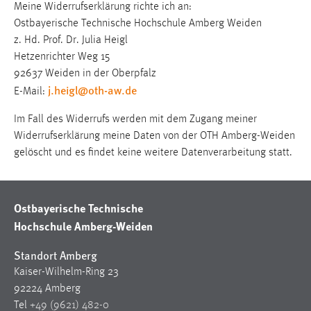
Meine Widerrufserklärung richte ich an:
1 Jahr
Ostbayerische Technische Hochschule Amberg Weiden
z. Hd. Prof. Dr. Julia Heigl
Performance
Hetzenrichter Weg 15
92637 Weiden in der Oberpfalz
Name:
j.heigl@oth-aw.de
E-Mail:
staticfilecache
Im Fall des Widerrufs werden mit dem Zugang meiner
Zweck:
Widerrufserklärung meine Daten von der OTH Amberg-Weiden
Für performante Seitenauslieferung wird in diesem Cookie
gespeichert, ob man eingeloggt ist.
gelöscht und es findet keine weitere Datenverarbeitung statt.
Sprachpräferenz
Ostbayerische Technische
Name:
Hochschule Amberg-Weiden
site-language-preference
Standort Amberg
Zweck:
Kaiser-Wilhelm-Ring 23
Das Cookie speichert die gewählte Sprache der Website.
92224 Amberg
Cookie Laufzeit:
Tel
+49 (9621) 482-0