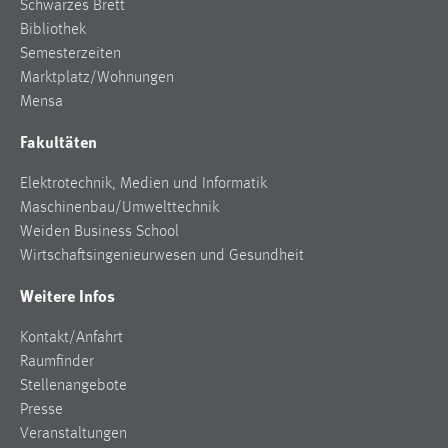
Schwarzes Brett
Zweck:
Bibliothek
Dieser Cookie ist notwendig um sich an der Website
Semesterzeiten
einloggen zu können.
Marktplatz/Wohnungen
Cookie Laufzeit:
Mensa
24 Stunden
Fakultäten
Elektrotechnik, Medien und Informatik
STATISTIK
Maschinenbau/Umwelttechnik
Statistik Cookies erfassen Informationen anonym.
Weiden Business School
Diese Informationen helfen uns zu verstehen, wie
Wirtschaftsingenieurwesen und Gesundheit
unsere Besucher unsere Website nutzen.
Weitere Infos
Matomo
Kontakt/Anfahrt
Raumfinder
Name:
Stellenangebote
_pk_ref, _pk_cvar, _pk_id, _pk_ses
Presse
Zweck:
Veranstaltungen
Zugriffsstatistik