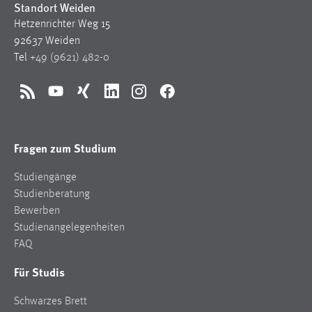
Standort Weiden
1 Jahr
Hetzenrichter Weg 15
92637 Weiden
Performance
Tel
+49 (9621) 482-0
Name:
staticfilecache
RSS
YouTube
Xing
LinkedIn
Instagram
Facebook
Zweck:
Für performante Seitenauslieferung wird in diesem Cookie
Fragen zum Studium
gespeichert, ob man eingeloggt ist.
Studiengänge
Sprachpräferenz
Studienberatung
Bewerben
Name:
Studienangelegenheiten
site-language-preference
FAQ
Zweck:
Für Studis
Das Cookie speichert die gewählte Sprache der Website.
Cookie Laufzeit:
Schwarzes Brett