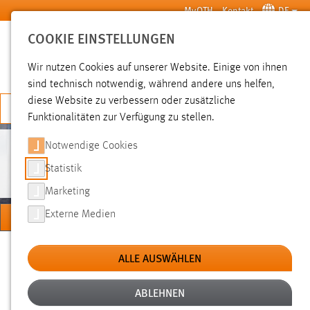
Zum Hauptinhalt springen
MyOTH
Kontakt
DE
COOKIE EINSTELLUNGEN
SUCHE
Wir nutzen Cookies auf unserer Website. Einige von ihnen
sind technisch notwendig, während andere uns helfen,
diese Website zu verbessern oder zusätzliche
JETZT BEWERBEN
Funktionalitäten zur Verfügung zu stellen.
Notwendige Cookies
PERSONEN
Statistik
Marketing
MENÜ
Externe Medien
Sie sind hier:
Personen
Hochschule
Über uns
ALLE AUSWÄHLEN
ABLEHNEN