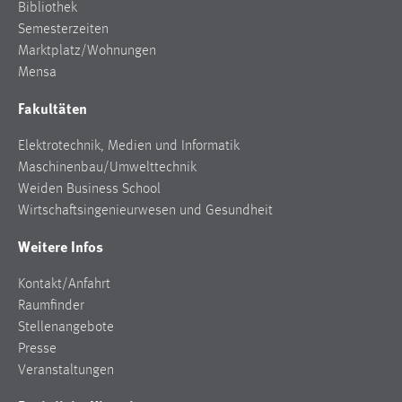
30 Tage
Bibliothek
Semesterzeiten
Marktplatz/Wohnungen
Chat
Mensa
Name:
Fakultäten
MibewSessionID, MIBEW_UserID, mibew_locale, mibew-
chat-frame-style-5e9dbeb1811c0446
Elektrotechnik, Medien und Informatik
Zweck:
Maschinenbau/Umwelttechnik
Wird benötigt um die Chatfunktion nutzen zu können.
Weiden Business School
Wirtschaftsingenieurwesen und Gesundheit
Cookie Laufzeit:
MibewSessionID, mibew-chat-frame-style-
Weitere Infos
5e9dbeb1811c0446 = Sitzungslaufzeit, mibew_locale = 3
Jahre, MIBEW_UserID = 1 Jahr
Kontakt/Anfahrt
Raumfinder
Login
Stellenangebote
Presse
Name:
Veranstaltungen
fe_user, be_user, be_lastLoginProvider