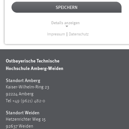
PETR CIZEK
SPEICHERN
p.cizek
@
oth-aw
.
de
Details anzeigen
ZURÜCK
Impressum
|
Datenschutz
NOTWENDIGE COOKIES
Notwendige Cookies ermöglichen grundlegende
Funktionen und sind für die einwandfreie Funktion der
Ostbayerische Technische
Website erforderlich.
Hochschule Amberg-Weiden
Einverständnis
Standort Amberg
Kaiser-Wilhelm-Ring 23
Name:
cookie_consent
92224 Amberg
Tel
+49 (9621) 482-0
Zweck:
Dieser Cookie speichert die ausgewählten Einverständnis-
Standort Weiden
Optionen des Benutzers
Hetzenrichter Weg 15
92637 Weiden
Cookie Laufzeit: