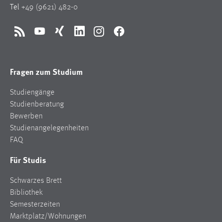
Tel
+49 (9621) 482-0
1 Jahr
Performance
RSS
YouTube
Xing
LinkedIn
Instagram
Facebook
Name:
staticfilecache
Fragen zum Studium
Zweck:
Studiengänge
Für performante Seitenauslieferung wird in diesem Cookie
Studienberatung
gespeichert, ob man eingeloggt ist.
Bewerben
Studienangelegenheiten
Sprachpräferenz
FAQ
Name:
Für Studis
site-language-preference
Schwarzes Brett
Zweck:
Bibliothek
Das Cookie speichert die gewählte Sprache der Website.
Semesterzeiten
Cookie Laufzeit:
Marktplatz/Wohnungen