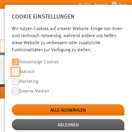
Zum Hauptinhalt springen
MyOTH
Kontakt
DE
COOKIE EINSTELLUNGEN
SUCHE
Wir nutzen Cookies auf unserer Website. Einige von ihnen
sind technisch notwendig, während andere uns helfen,
diese Website zu verbessern oder zusätzliche
JETZT BEWERBEN
Funktionalitäten zur Verfügung zu stellen.
Notwendige Cookies
PERSONEN
Statistik
Marketing
MENÜ
Externe Medien
Sie sind hier:
Personen
Hochschule
Über uns
ALLE AUSWÄHLEN
ABLEHNEN