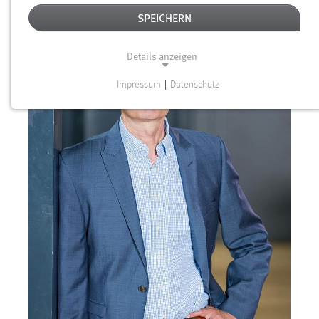
SPEICHERN
Details anzeigen
Impressum
|
Datenschutz
NOTWENDIGE COOKIES
Notwendige Cookies ermöglichen grundlegende
Funktionen und sind für die einwandfreie Funktion der
Website erforderlich.
Einverständnis
Name:
cookie_consent
Zweck:
Dieser Cookie speichert die ausgewählten Einverständnis-
Optionen des Benutzers
Cookie Laufzeit: