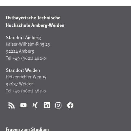
30 Tage
Ostbayerische Technische
Chat
Hochschule Amberg-Weiden
Name:
Standort Amberg
MibewSessionID, MIBEW_UserID, mibew_locale, mibew-
chat-frame-style-5e9dbeb1811c0446
Kaiser-Wilhelm-Ring 23
92224 Amberg
Zweck:
Tel
+49 (9621) 482-0
Wird benötigt um die Chatfunktion nutzen zu können.
Standort Weiden
Cookie Laufzeit:
Hetzenrichter Weg 15
MibewSessionID, mibew-chat-frame-style-
5e9dbeb1811c0446 = Sitzungslaufzeit, mibew_locale = 3
92637 Weiden
Jahre, MIBEW_UserID = 1 Jahr
Tel
+49 (9621) 482-0
Login
RSS
YouTube
Xing
LinkedIn
Instagram
Facebook
Name:
fe_user, be_user, be_lastLoginProvider
Fragen zum Studium