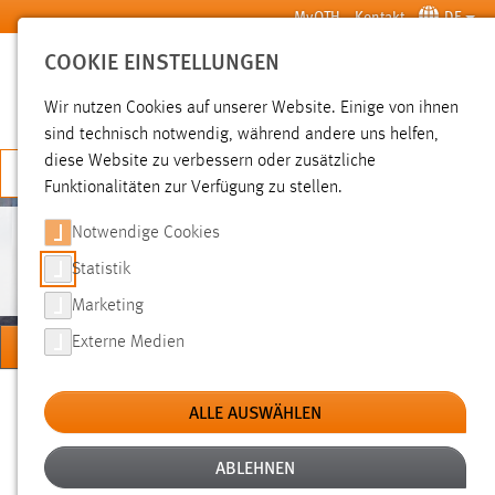
Zum Hauptinhalt springen
MyOTH
Kontakt
DE
COOKIE EINSTELLUNGEN
SUCHE
Wir nutzen Cookies auf unserer Website. Einige von ihnen
sind technisch notwendig, während andere uns helfen,
diese Website zu verbessern oder zusätzliche
JETZT BEWERBEN
Funktionalitäten zur Verfügung zu stellen.
Notwendige Cookies
PERSONEN
Statistik
Marketing
MENÜ
Externe Medien
Sie sind hier:
Personen
Hochschule
Über uns
ALLE AUSWÄHLEN
ABLEHNEN