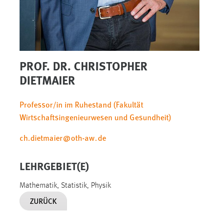
1 Jahr
Performance
Name:
PROF. DR. CHRISTOPHER
staticfilecache
DIETMAIER
Zweck:
Für performante Seitenauslieferung wird in diesem Cookie
Professor/in im Ruhestand (Fakultät
gespeichert, ob man eingeloggt ist.
Wirtschaftsingenieurwesen und Gesundheit)
Sprachpräferenz
ch.dietmaier
@
oth-aw
.
de
Name:
LEHRGEBIET(E)
site-language-preference
Zweck:
Mathematik, Statistik, Physik
Das Cookie speichert die gewählte Sprache der Website.
ZURÜCK
Cookie Laufzeit: