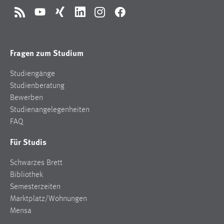
1 Jahr
RSS
YouTube
Xing
LinkedIn
Instagram
Facebook
Performance
Fragen zum Studium
Name:
staticfilecache
Studiengänge
Studienberatung
Zweck:
Bewerben
Für performante Seitenauslieferung wird in diesem Cookie
gespeichert, ob man eingeloggt ist.
Studienangelegenheiten
FAQ
Sprachpräferenz
Für Studis
Name:
Schwarzes Brett
site-language-preference
Bibliothek
Zweck:
Semesterzeiten
Das Cookie speichert die gewählte Sprache der Website.
Marktplatz/Wohnungen
Mensa
Cookie Laufzeit: