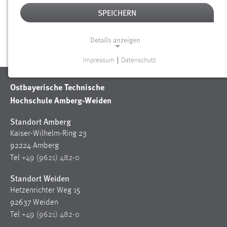
SPEICHERN
Keine entsprechende Person gefunden.
Details anzeigen
Impressum
|
Datenschutz
NOTWENDIGE COOKIES
Ostbayerische Technische
Notwendige Cookies ermöglichen grundlegende
Funktionen und sind für die einwandfreie Funktion der
Hochschule Amberg-Weiden
Website erforderlich.
Standort Amberg
Einverständnis
Kaiser-Wilhelm-Ring 23
92224 Amberg
Name:
Tel
+49 (9621) 482-0
cookie_consent
Standort Weiden
Zweck:
Hetzenrichter Weg 15
Dieser Cookie speichert die ausgewählten Einverständnis-
92637 Weiden
Optionen des Benutzers
Tel
+49 (9621) 482-0
Cookie Laufzeit: