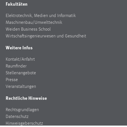
30 Tage
Fakultäten
Elektrotechnik, Medien und Informatik
Chat
Maschinenbau/Umwelttechnik
Weiden Business School
Name:
MibewSessionID, MIBEW_UserID, mibew_locale, mibew-
Wirtschaftsingenieurwesen und Gesundheit
chat-frame-style-5e9dbeb1811c0446
Weitere Infos
Zweck:
Wird benötigt um die Chatfunktion nutzen zu können.
Kontakt/Anfahrt
Raumfinder
Cookie Laufzeit:
Stellenangebote
MibewSessionID, mibew-chat-frame-style-
Presse
5e9dbeb1811c0446 = Sitzungslaufzeit, mibew_locale = 3
Veranstaltungen
Jahre, MIBEW_UserID = 1 Jahr
Rechtliche Hinweise
Login
Rechtsgrundlagen
Name:
Datenschutz
fe_user, be_user, be_lastLoginProvider
Hinweisgeberschutz