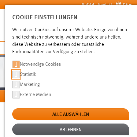
Zum Hauptinhalt springen
MyOTH
Kontakt
DE
COOKIE EINSTELLUNGEN
SUCHE
Wir nutzen Cookies auf unserer Website. Einige von ihnen
sind technisch notwendig, während andere uns helfen,
diese Website zu verbessern oder zusätzliche
JETZT BEWERBEN
Funktionalitäten zur Verfügung zu stellen.
Notwendige Cookies
PERSONEN
Statistik
Marketing
MENÜ
Externe Medien
Sie sind hier:
Personen
Hochschule
Über uns
ALLE AUSWÄHLEN
ABLEHNEN