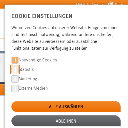
Zum Hauptinhalt springen
MyOTH
Kontakt
DE
COOKIE EINSTELLUNGEN
SUCHE
Wir nutzen Cookies auf unserer Website. Einige von ihnen
sind technisch notwendig, während andere uns helfen,
diese Website zu verbessern oder zusätzliche
JETZT BEWERBEN
Funktionalitäten zur Verfügung zu stellen.
Notwendige Cookies
PERSONEN
Statistik
Marketing
MENÜ
Externe Medien
Sie sind hier:
Personen
Hochschule
Über uns
ALLE AUSWÄHLEN
ABLEHNEN