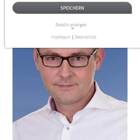
SPEICHERN
Details anzeigen
Impressum
|
Datenschutz
NOTWENDIGE COOKIES
Notwendige Cookies ermöglichen grundlegende
Funktionen und sind für die einwandfreie Funktion der
Website erforderlich.
Einverständnis
Name:
cookie_consent
Zweck:
Dieser Cookie speichert die ausgewählten Einverständnis-
Optionen des Benutzers
Cookie Laufzeit: