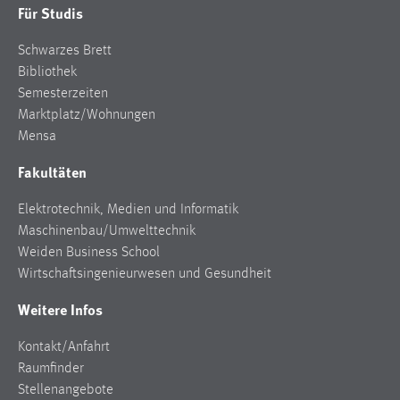
Für Studis
Zweck:
Dieser Cookie ist notwendig um sich an der Website
Schwarzes Brett
einloggen zu können.
Bibliothek
Cookie Laufzeit:
Semesterzeiten
24 Stunden
Marktplatz/Wohnungen
Mensa
Fakultäten
STATISTIK
Statistik Cookies erfassen Informationen anonym.
Elektrotechnik, Medien und Informatik
Diese Informationen helfen uns zu verstehen, wie
Maschinenbau/Umwelttechnik
unsere Besucher unsere Website nutzen.
Weiden Business School
Wirtschaftsingenieurwesen und Gesundheit
Matomo
Weitere Infos
Name:
_pk_ref, _pk_cvar, _pk_id, _pk_ses
Kontakt/Anfahrt
Raumfinder
Zweck:
Stellenangebote
Zugriffsstatistik