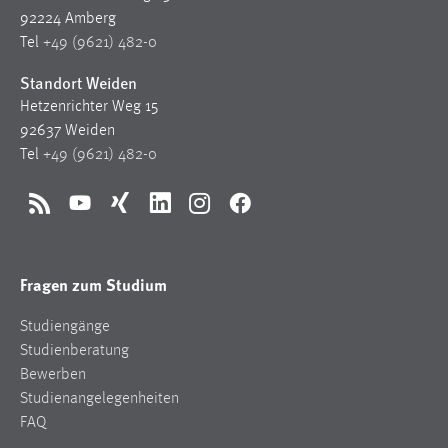
30 Tage
92224 Amberg
Tel
+49 (9621) 482-0
Chat
Standort Weiden
Name:
Hetzenrichter Weg 15
MibewSessionID, MIBEW_UserID, mibew_locale, mibew-
92637 Weiden
chat-frame-style-5e9dbeb1811c0446
Tel
+49 (9621) 482-0
Zweck:
Wird benötigt um die Chatfunktion nutzen zu können.
RSS
YouTube
Xing
LinkedIn
Instagram
Facebook
Cookie Laufzeit:
MibewSessionID, mibew-chat-frame-style-
Fragen zum Studium
5e9dbeb1811c0446 = Sitzungslaufzeit, mibew_locale = 3
Jahre, MIBEW_UserID = 1 Jahr
Studiengänge
Studienberatung
Login
Bewerben
Studienangelegenheiten
Name:
FAQ
fe_user, be_user, be_lastLoginProvider