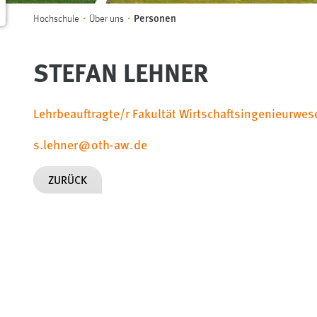
Sie sind hier:
Personen
Hochschule
Über uns
STEFAN LEHNER
Lehrbeauftragte/r Fakultät Wirtschaftsingenieurwe
s.lehner
@
oth-aw
.
de
ZURÜCK