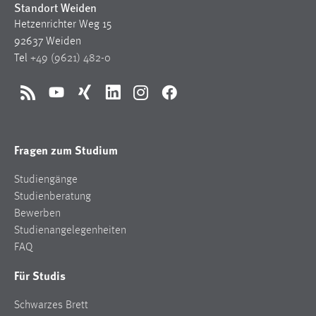
Standort Weiden
1 Jahr
Hetzenrichter Weg 15
92637 Weiden
Performance
Tel
+49 (9621) 482-0
Name:
staticfilecache
RSS
YouTube
Xing
LinkedIn
Instagram
Facebook
Zweck:
Für performante Seitenauslieferung wird in diesem Cookie
Fragen zum Studium
gespeichert, ob man eingeloggt ist.
Studiengänge
Sprachpräferenz
Studienberatung
Bewerben
Name:
Studienangelegenheiten
site-language-preference
FAQ
Zweck:
Für Studis
Das Cookie speichert die gewählte Sprache der Website.
Cookie Laufzeit:
Schwarzes Brett