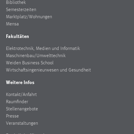
30 Tage
Bibliothek
Semesterzeiten
Marktplatz/Wohnungen
Chat
Mensa
Name:
Fakultäten
MibewSessionID, MIBEW_UserID, mibew_locale, mibew-
chat-frame-style-5e9dbeb1811c0446
Elektrotechnik, Medien und Informatik
Zweck:
Maschinenbau/Umwelttechnik
Wird benötigt um die Chatfunktion nutzen zu können.
Weiden Business School
Wirtschaftsingenieurwesen und Gesundheit
Cookie Laufzeit:
MibewSessionID, mibew-chat-frame-style-
Weitere Infos
5e9dbeb1811c0446 = Sitzungslaufzeit, mibew_locale = 3
Jahre, MIBEW_UserID = 1 Jahr
Kontakt/Anfahrt
Raumfinder
Login
Stellenangebote
Presse
Name:
Veranstaltungen
fe_user, be_user, be_lastLoginProvider