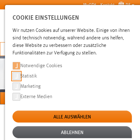
Zum Hauptinhalt springen
MyOTH
Kontakt
DE
COOKIE EINSTELLUNGEN
SUCHE
Wir nutzen Cookies auf unserer Website. Einige von ihnen
sind technisch notwendig, während andere uns helfen,
diese Website zu verbessern oder zusätzliche
JETZT BEWERBEN
Funktionalitäten zur Verfügung zu stellen.
Notwendige Cookies
PERSONEN
Statistik
Marketing
MENÜ
Externe Medien
Sie sind hier:
Personen
Hochschule
Über uns
ALLE AUSWÄHLEN
ABLEHNEN