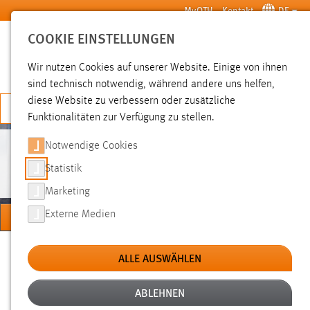
Zum Hauptinhalt springen
MyOTH
Kontakt
DE
COOKIE EINSTELLUNGEN
SUCHE
Wir nutzen Cookies auf unserer Website. Einige von ihnen
sind technisch notwendig, während andere uns helfen,
diese Website zu verbessern oder zusätzliche
JETZT BEWERBEN
Funktionalitäten zur Verfügung zu stellen.
Notwendige Cookies
PERSONEN
Statistik
Marketing
MENÜ
Externe Medien
Sie sind hier:
Personen
Hochschule
Über uns
ALLE AUSWÄHLEN
ABLEHNEN