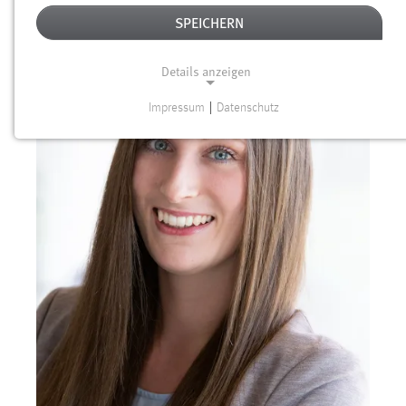
SPEICHERN
Details anzeigen
Impressum
|
Datenschutz
NOTWENDIGE COOKIES
Notwendige Cookies ermöglichen grundlegende
Funktionen und sind für die einwandfreie Funktion der
Website erforderlich.
Einverständnis
Name:
cookie_consent
Zweck:
Dieser Cookie speichert die ausgewählten Einverständnis-
Optionen des Benutzers
Cookie Laufzeit: