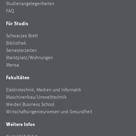
Studienangelegenheiten
Zweck:
FAQ
Dieser Cookie ist notwendig um sich an der Website
einloggen zu können.
Für Studis
Cookie Laufzeit:
Schwarzes Brett
24 Stunden
Bibliothek
Semesterzeiten
Marktplatz/Wohnungen
STATISTIK
Mensa
Statistik Cookies erfassen Informationen anonym.
Fakultäten
Diese Informationen helfen uns zu verstehen, wie
unsere Besucher unsere Website nutzen.
Elektrotechnik, Medien und Informatik
Maschinenbau/Umwelttechnik
Matomo
Weiden Business School
Name:
Wirtschaftsingenieurwesen und Gesundheit
_pk_ref, _pk_cvar, _pk_id, _pk_ses
Weitere Infos
Zweck:
Zugriffsstatistik