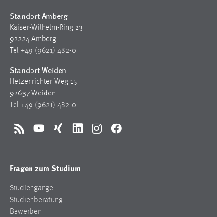
30 Tage
Standort Amberg
Kaiser-Wilhelm-Ring 23
Chat
92224 Amberg
Name:
Tel
+49 (9621) 482-0
MibewSessionID, MIBEW_UserID, mibew_locale, mibew-
Standort Weiden
chat-frame-style-5e9dbeb1811c0446
Hetzenrichter Weg 15
Zweck:
92637 Weiden
Wird benötigt um die Chatfunktion nutzen zu können.
Tel
+49 (9621) 482-0
Cookie Laufzeit:
MibewSessionID, mibew-chat-frame-style-
RSS
YouTube
Xing
LinkedIn
Instagram
Facebook
5e9dbeb1811c0446 = Sitzungslaufzeit, mibew_locale = 3
Jahre, MIBEW_UserID = 1 Jahr
Fragen zum Studium
Login
Studiengänge
Name:
Studienberatung
fe_user, be_user, be_lastLoginProvider
Bewerben