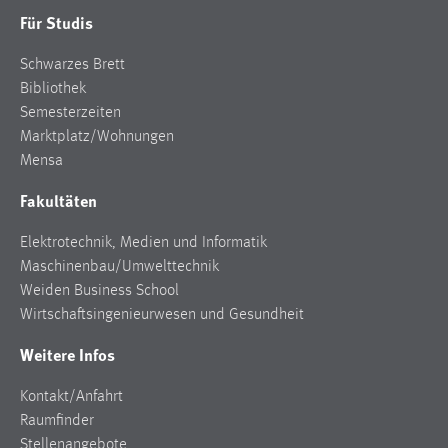
30 Tage
Für Studis
Chat
Schwarzes Brett
Bibliothek
Name:
Semesterzeiten
MibewSessionID, MIBEW_UserID, mibew_locale, mibew-
Marktplatz/Wohnungen
chat-frame-style-5e9dbeb1811c0446
Mensa
Zweck:
Fakultäten
Wird benötigt um die Chatfunktion nutzen zu können.
Elektrotechnik, Medien und Informatik
Cookie Laufzeit:
MibewSessionID, mibew-chat-frame-style-
Maschinenbau/Umwelttechnik
5e9dbeb1811c0446 = Sitzungslaufzeit, mibew_locale = 3
Weiden Business School
Jahre, MIBEW_UserID = 1 Jahr
Wirtschaftsingenieurwesen und Gesundheit
Weitere Infos
Login
Kontakt/Anfahrt
Name:
Raumfinder
fe_user, be_user, be_lastLoginProvider
Stellenangebote