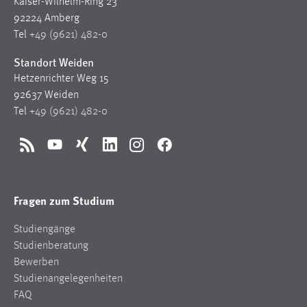
Kaiser-Wilhelm-Ring 23
1 Jahr
92224 Amberg
Tel
+49 (9621) 482-0
Performance
Standort Weiden
Name:
Hetzenrichter Weg 15
staticfilecache
92637 Weiden
Tel
+49 (9621) 482-0
Zweck:
Für performante Seitenauslieferung wird in diesem Cookie
gespeichert, ob man eingeloggt ist.
RSS
YouTube
Xing
LinkedIn
Instagram
Facebook
Sprachpräferenz
Fragen zum Studium
Name:
Studiengänge
site-language-preference
Studienberatung
Zweck:
Bewerben
Das Cookie speichert die gewählte Sprache der Website.
Studienangelegenheiten
FAQ
Cookie Laufzeit: