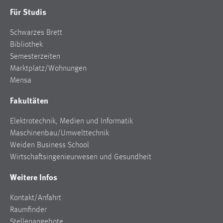
Zweck:
Für Studis
Dieser Cookie ist notwendig um sich an der Website
einloggen zu können.
Schwarzes Brett
Bibliothek
Cookie Laufzeit:
Semesterzeiten
24 Stunden
Marktplatz/Wohnungen
Mensa
STATISTIK
Fakultäten
Statistik Cookies erfassen Informationen anonym.
Elektrotechnik, Medien und Informatik
Diese Informationen helfen uns zu verstehen, wie
Maschinenbau/Umwelttechnik
unsere Besucher unsere Website nutzen.
Weiden Business School
Wirtschaftsingenieurwesen und Gesundheit
Matomo
Weitere Infos
Name:
_pk_ref, _pk_cvar, _pk_id, _pk_ses
Kontakt/Anfahrt
Raumfinder
Zweck:
Stellenangebote
Zugriffsstatistik