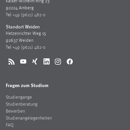
Kaiser-Wilhelm-Ring 23
30 Tage
92224 Amberg
Tel
+49 (9621) 482-0
Chat
Standort Weiden
Name:
Hetzenrichter Weg 15
MibewSessionID, MIBEW_UserID, mibew_locale, mibew-
92637 Weiden
chat-frame-style-5e9dbeb1811c0446
Tel
+49 (9621) 482-0
Zweck:
Wird benötigt um die Chatfunktion nutzen zu können.
RSS
YouTube
Xing
LinkedIn
Instagram
Facebook
Cookie Laufzeit:
MibewSessionID, mibew-chat-frame-style-
5e9dbeb1811c0446 = Sitzungslaufzeit, mibew_locale = 3
Fragen zum Studium
Jahre, MIBEW_UserID = 1 Jahr
Studiengänge
Studienberatung
Login
Bewerben
Name:
Studienangelegenheiten
fe_user, be_user, be_lastLoginProvider
FAQ