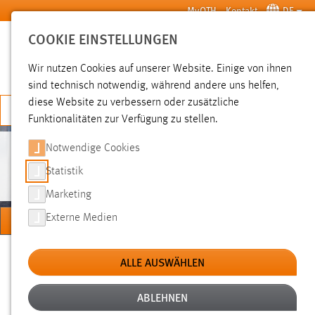
Zum Hauptinhalt springen
MyOTH
Kontakt
DE
COOKIE EINSTELLUNGEN
SUCHE
Wir nutzen Cookies auf unserer Website. Einige von ihnen
sind technisch notwendig, während andere uns helfen,
diese Website zu verbessern oder zusätzliche
JETZT BEWERBEN
Funktionalitäten zur Verfügung zu stellen.
Notwendige Cookies
PERSONEN
Statistik
Marketing
MENÜ
Externe Medien
Sie sind hier:
Personen
Hochschule
Über uns
ALLE AUSWÄHLEN
ABLEHNEN