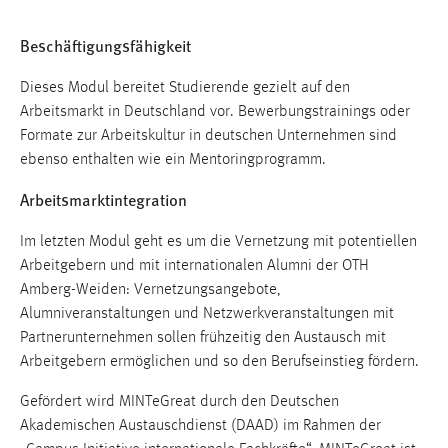
30 Tage
Beschäftigungsfähigkeit
Chat
Dieses Modul bereitet Studierende gezielt auf den
Name:
Arbeitsmarkt in Deutschland vor. Bewerbungstrainings oder
MibewSessionID, MIBEW_UserID, mibew_locale, mibew-
Formate zur Arbeitskultur in deutschen Unternehmen sind
chat-frame-style-5e9dbeb1811c0446
ebenso enthalten wie ein Mentoringprogramm.
Zweck:
Arbeitsmarktintegration
Wird benötigt um die Chatfunktion nutzen zu können.
Im letzten Modul geht es um die Vernetzung mit potentiellen
Cookie Laufzeit:
Arbeitgebern und mit internationalen Alumni der OTH
MibewSessionID, mibew-chat-frame-style-
5e9dbeb1811c0446 = Sitzungslaufzeit, mibew_locale = 3
Amberg-Weiden: Vernetzungsangebote,
Jahre, MIBEW_UserID = 1 Jahr
Alumniveranstaltungen und Netzwerkveranstaltungen mit
Partnerunternehmen sollen frühzeitig den Austausch mit
Arbeitgebern ermöglichen und so den Berufseinstieg fördern.
Login
Gefördert wird MINTeGreat durch den Deutschen
Name:
Akademischen Austauschdienst (DAAD) im Rahmen der
fe_user, be_user, be_lastLoginProvider