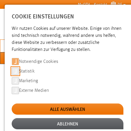
Zum Hauptinhalt springen
MyOTH
Kontakt
DE
COOKIE EINSTELLUNGEN
SUCHE
Wir nutzen Cookies auf unserer Website. Einige von ihnen
sind technisch notwendig, während andere uns helfen,
diese Website zu verbessern oder zusätzliche
JETZT BEWERBEN
Funktionalitäten zur Verfügung zu stellen.
MENÜ
Notwendige Cookies
Sie sind hier:
Statistik
International
Internationales Profil
MINTeGreat
Marketing
Externe Medien
PROJEKTBESCHREIBUNG
ALLE AUSWÄHLEN
MINTeGreat
Das Projekt
richtet sich an internationale
ABLEHNEN
Studierende an den MINT-Fakultäten.