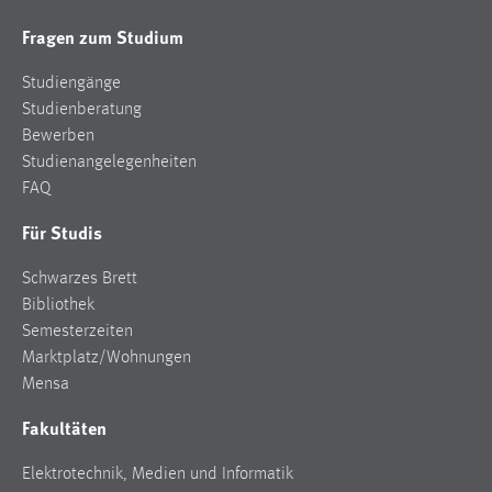
Conversion-Tracking
Fragen zum Studium
Cookie Laufzeit:
Studiengänge
3 Monate
Studienberatung
Bewerben
Facebook Pixel
Studienangelegenheiten
FAQ
Name:
_fbp
Für Studis
Anbieter:
Schwarzes Brett
Facebook
Bibliothek
Zweck:
Semesterzeiten
Conversion-Tracking
Marktplatz/Wohnungen
Mensa
Cookie Laufzeit:
3 Monate
Fakultäten
Elektrotechnik, Medien und Informatik