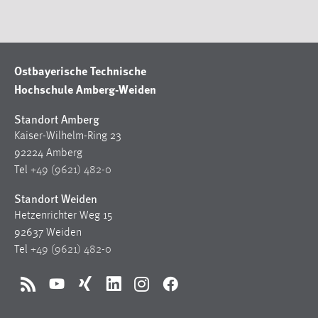
Cookie Laufzeit:
Max. 13 Monate
Ostbayerische Technische
Hochschule Amberg-Weiden
MARKETING
Standort Amberg
Marketing Cookies werden von Drittanbietern
Kaiser-Wilhelm-Ring 23
verwendet, um personalisierte Werbung anzuzeigen.
92224 Amberg
Sie tun dies, indem sie Besucher über Websites
Tel
+49 (9621) 482-0
hinweg verfolgen.
Standort Weiden
Google Ads
Hetzenrichter Weg 15
92637 Weiden
Name:
_gcl_au
Tel
+49 (9621) 482-0
Anbieter:
Google Ireland Limited
RSS
YouTube
Xing
LinkedIn
Instagram
Facebook
Zweck: