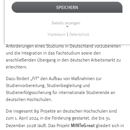
Mit Mitteln des Bundesministeriums für Bildung und
SPEICHERN
Forschung unterstützt der DAAD im Rahmen der Campus-
Initiative Internationale Fachkräfte mit dem Programm „FIT –
Details anzeigen
Förderung internationaler Talente zur Integration in Studium
und Arbeitsmarkt“ - deutsche Hochschulen dabei,
Impressum
|
Datenschutz
NOTWENDIGE COOKIES
internationale Studieninteressierte gezielt auf die
Anforderungen eines Studiums in Deutschland vorzubereiten
Notwendige Cookies ermöglichen grundlegende
und die Integration in das Fachstudium sowie den
Funktionen und sind für die einwandfreie Funktion der
anschließenden Übergang in den deutschen Arbeitsmarkt zu
Website erforderlich.
erleichtern.
Einverständnis
Dazu fördert „FIT“ den Aufbau von Maßnahmen zur
Studienvorbereitung, Studienbegleitung und
Name:
Studienerfolgssicherung für internationale Studierende an
cookie_consent
deutschen Hochschulen.
Zweck:
Die insgesamt 89 Projekte an deutschen Hochschulen sind
Dieser Cookie speichert die ausgewählten Einverständnis-
Optionen des Benutzers
zum 1. April 2024 in die Förderung gestartet, die bis 31.
MINTeGreat
Dezember 2028 läuft. Das Projekt
gliedert sich in
Cookie Laufzeit: