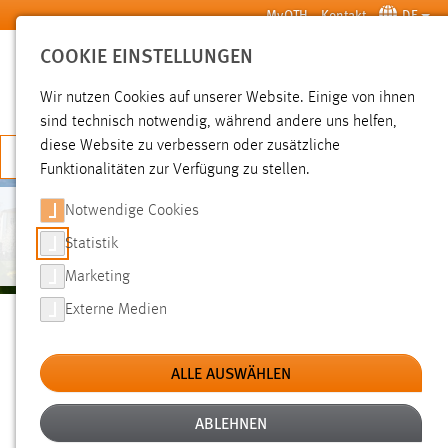
Zum Hauptinhalt springen
MyOTH
Kontakt
DE
COOKIE EINSTELLUNGEN
SUCHE
Wir nutzen Cookies auf unserer Website. Einige von ihnen
sind technisch notwendig, während andere uns helfen,
diese Website zu verbessern oder zusätzliche
JETZT BEWERBEN
Funktionalitäten zur Verfügung zu stellen.
Notwendige Cookies
PROFESSORIUM ANMELDUNG
Statistik
Marketing
Sie sind hier:
Externe Medien
Professorium Anmeldung
MyOTH
BENUTZERANMELDUNG
ALLE AUSWÄHLEN
Bitte geben Sie Ihren Benutzernamen und Ihr Passwort ein, um
ABLEHNEN
sich an der Website anzumelden.