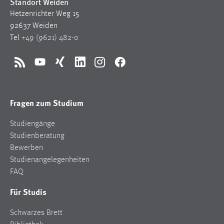
Standort Weiden
1 Jahr
Hetzenrichter Weg 15
92637 Weiden
Performance
Tel
+49 (9621) 482-0
Name:
RSS
YouTube
Xing
LinkedIn
Instagram
Facebook
staticfilecache
Zweck:
Für performante Seitenauslieferung wird in diesem Cookie
Fragen zum Studium
gespeichert, ob man eingeloggt ist.
Studiengänge
Studienberatung
Sprachpräferenz
Bewerben
Name:
Studienangelegenheiten
site-language-preference
FAQ
Zweck:
Für Studis
Das Cookie speichert die gewählte Sprache der Website.
Schwarzes Brett
Cookie Laufzeit: