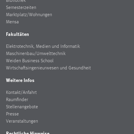
Bibliothek
30 Tage
Semesterzeiten
Marktplatz/Wohnungen
Chat
Mensa
Name:
Fakultäten
MibewSessionID, MIBEW_UserID, mibew_locale, mibew-
chat-frame-style-5e9dbeb1811c0446
Elektrotechnik, Medien und Informatik
Maschinenbau/Umwelttechnik
Zweck:
Weiden Business School
Wird benötigt um die Chatfunktion nutzen zu können.
Wirtschaftsingenieurwesen und Gesundheit
Cookie Laufzeit:
Weitere Infos
MibewSessionID, mibew-chat-frame-style-
5e9dbeb1811c0446 = Sitzungslaufzeit, mibew_locale = 3
Jahre, MIBEW_UserID = 1 Jahr
Kontakt/Anfahrt
Raumfinder
Stellenangebote
Login
Presse
Name:
Veranstaltungen
fe_user, be_user, be_lastLoginProvider
Rechtliche Hinweise