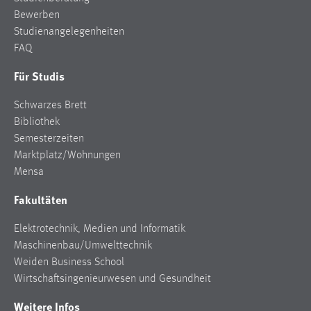
Zweck:
Bewerben
Dieser Cookie ist notwendig um sich an der Website
Studienangelegenheiten
einloggen zu können.
FAQ
Cookie Laufzeit:
Für Studis
24 Stunden
Schwarzes Brett
Bibliothek
STATISTIK
Semesterzeiten
Marktplatz/Wohnungen
Statistik Cookies erfassen Informationen anonym.
Mensa
Diese Informationen helfen uns zu verstehen, wie
unsere Besucher unsere Website nutzen.
Fakultäten
Matomo
Elektrotechnik, Medien und Informatik
Maschinenbau/Umwelttechnik
Name:
Weiden Business School
_pk_ref, _pk_cvar, _pk_id, _pk_ses
Wirtschaftsingenieurwesen und Gesundheit
Zweck:
Weitere Infos
Zugriffsstatistik