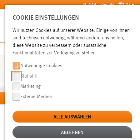
Zum Hauptinhalt springen
MyOTH
Kontakt
DE
COOKIE EINSTELLUNGEN
SUCHE
Wir nutzen Cookies auf unserer Website. Einige von ihnen
sind technisch notwendig, während andere uns helfen,
diese Website zu verbessern oder zusätzliche
JETZT BEWERBEN
Funktionalitäten zur Verfügung zu stellen.
Notwendige Cookies
MARKTPLATZ (BIETE/SUCHE
ETC.)
Statistik
Marketing
MENÜ
Externe Medien
Sie sind hier:
Studium
Campus und Leben
Marktplatz (Biete/Suche etc.)
ALLE AUSWÄHLEN
ABLEHNEN