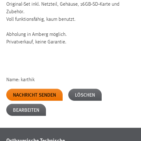
Original-Set inkl. Netzteil, Gehäuse, 16GB‑SD‑Karte und
1 Jahr
Zubehör.
Voll funktionsfähig, kaum benutzt.
Performance
Abholung in Amberg möglich.
Name:
Privatverkauf, keine Garantie.
staticfilecache
Zweck:
Für performante Seitenauslieferung wird in diesem Cookie
gespeichert, ob man eingeloggt ist.
Name: karthik
Sprachpräferenz
NACHRICHT SENDEN
LÖSCHEN
Name:
site-language-preference
BEARBEITEN
Zweck:
Das Cookie speichert die gewählte Sprache der Website.
Cookie Laufzeit:
Ostbayerische Technische