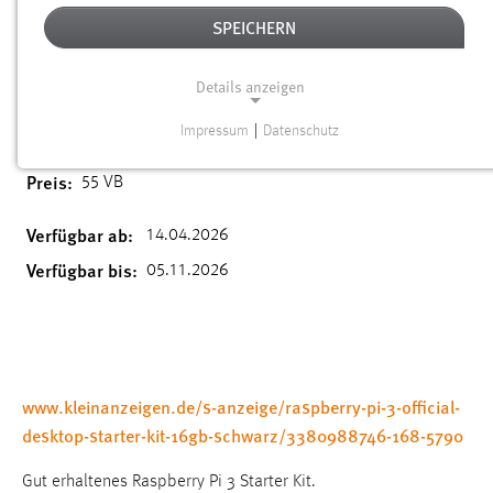
RASPBERRY PI 3 OFFICIAL DESKTOP
SPEICHERN
STARTER KIT – 16GB, SCHWARZ
Details anzeigen
14.04.2026
Standort:
Amberg
Impressum
|
Datenschutz
NOTWENDIGE COOKIES
Preis:
55 VB
Notwendige Cookies ermöglichen grundlegende
Funktionen und sind für die einwandfreie Funktion der
Verfügbar ab:
14.04.2026
Website erforderlich.
Verfügbar bis:
05.11.2026
Einverständnis
Name:
cookie_consent
Zweck:
www.kleinanzeigen.de/s-anzeige/raspberry-pi-3-official-
Dieser Cookie speichert die ausgewählten Einverständnis-
desktop-starter-kit-16gb-schwarz/3380988746-168-5790
Optionen des Benutzers
Gut erhaltenes Raspberry Pi 3 Starter Kit.
Cookie Laufzeit: