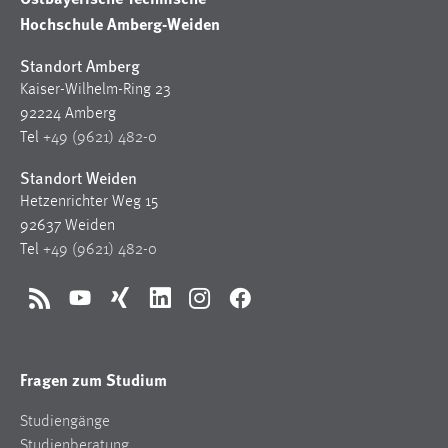
30 Tage
Hochschule Amberg-Weiden
Standort Amberg
Chat
Kaiser-Wilhelm-Ring 23
Name:
92224 Amberg
MibewSessionID, MIBEW_UserID, mibew_locale, mibew-
Tel
+49 (9621) 482-0
chat-frame-style-5e9dbeb1811c0446
Standort Weiden
Zweck:
Hetzenrichter Weg 15
Wird benötigt um die Chatfunktion nutzen zu können.
92637 Weiden
Cookie Laufzeit:
Tel
+49 (9621) 482-0
MibewSessionID, mibew-chat-frame-style-
5e9dbeb1811c0446 = Sitzungslaufzeit, mibew_locale = 3
Jahre, MIBEW_UserID = 1 Jahr
RSS
YouTube
Xing
LinkedIn
Instagram
Facebook
Login
Fragen zum Studium
Name:
Studiengänge
fe_user, be_user, be_lastLoginProvider
Studienberatung