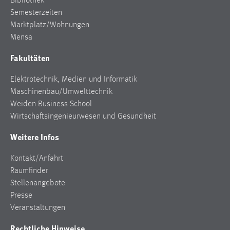
Bibliothek
Semesterzeiten
Cookie Laufzeit:
Marktplatz/Wohnungen
Max. 13 Monate
Mensa
Fakultäten
MARKETING
Elektrotechnik, Medien und Informatik
Marketing Cookies werden von Drittanbietern
Maschinenbau/Umwelttechnik
verwendet, um personalisierte Werbung anzuzeigen.
Weiden Business School
Sie tun dies, indem sie Besucher über Websites
Wirtschaftsingenieurwesen und Gesundheit
hinweg verfolgen.
Weitere Infos
Google Ads
Kontakt/Anfahrt
Name:
Raumfinder
_gcl_au
Stellenangebote
Presse
Anbieter:
Veranstaltungen
Google Ireland Limited
Rechtliche Hinweise
Zweck: