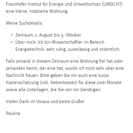
Fraunhofer-Institut für Energie und Umweltschutz (UMSICHT)
1 Jahr
eine kleine, möblierte Wohnung.
Performance
Meine Suchdetails:
Name:
Zeitraum: 1. August bis 3. Oktober
staticfilecache
Über mich: Ich bin Wissenschaftler im Bereich
Energietechnik, sehr ruhig, zuverlässig und ordentlich.
Zweck:
Für performante Seitenauslieferung wird in diesem Cookie
Falls jemand in diesem Zeitraum eine Wohnung frei hat oder
gespeichert, ob man eingeloggt ist.
jemanden kennt, der eine hat, würde ich mich sehr über eine
Nachricht freuen. Bitte geben Sie mir auch eine kurze
Sprachpräferenz
Kostenschätzung (inkl. Nebenkosten) für diese zwei Monate
sowie alle Unterlagen, die Sie von mir benötigen.
Name:
site-language-preference
Vielen Dank im Voraus und beste Grüße!
Zweck:
Paulina
Das Cookie speichert die gewählte Sprache der Website.
Cookie Laufzeit: