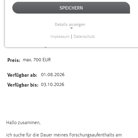
WOHNUNG GESUCHT: 01.08. – 03.10.
SPEICHERN
IN SULZBACH-ROSENBERG /
UMGEBUNG
Details anzeigen
Impressum
|
Datenschutz
26.05.2026
NOTWENDIGE COOKIES
Standort:
Amberg
Notwendige Cookies ermöglichen grundlegende
Preis:
Funktionen und sind für die einwandfreie Funktion der
max. 700 EUR
Website erforderlich.
Verfügbar ab:
01.08.2026
Einverständnis
Verfügbar bis:
03.10.2026
Name:
cookie_consent
Zweck:
Dieser Cookie speichert die ausgewählten Einverständnis-
Hallo zusammen,
Optionen des Benutzers
ich suche für die Dauer meines Forschungsaufenthalts am
Cookie Laufzeit: