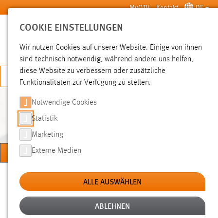
Zum Hauptinhalt springen
MyOTH
Kontakt
DE
COOKIE EINSTELLUNGEN
SUCHE
Wir nutzen Cookies auf unserer Website. Einige von ihnen
sind technisch notwendig, während andere uns helfen,
diese Website zu verbessern oder zusätzliche
JETZT BEWERBEN
Funktionalitäten zur Verfügung zu stellen.
Notwendige Cookies
MARKTPLATZ (BIETE/SUCHE
ETC.)
Statistik
Marketing
MENÜ
Externe Medien
Sie sind hier:
Studium
Campus und Leben
Marktplatz (Biete/Suche etc.)
ALLE AUSWÄHLEN
ABLEHNEN