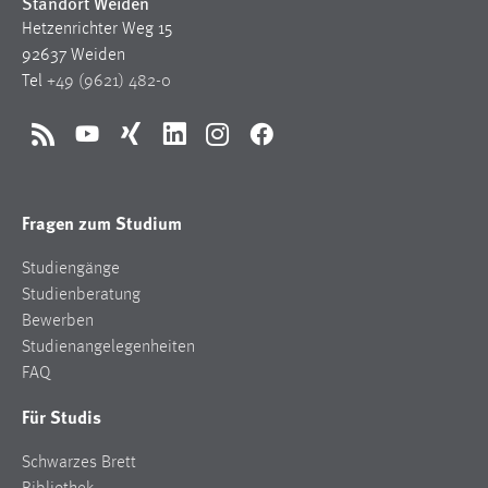
Standort Weiden
Zweck:
Hetzenrichter Weg 15
Dieser Cookie ist notwendig um sich an der Website
92637 Weiden
einloggen zu können.
Tel
+49 (9621) 482-0
Cookie Laufzeit:
24 Stunden
RSS
YouTube
Xing
LinkedIn
Instagram
Facebook
STATISTIK
Fragen zum Studium
Statistik Cookies erfassen Informationen anonym.
Studiengänge
Diese Informationen helfen uns zu verstehen, wie
Studienberatung
unsere Besucher unsere Website nutzen.
Bewerben
Studienangelegenheiten
Matomo
FAQ
Name:
Für Studis
_pk_ref, _pk_cvar, _pk_id, _pk_ses
Zweck:
Schwarzes Brett
Zugriffsstatistik